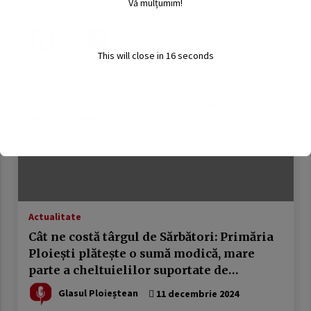
Vă mulțumim!
echipat cu […]
Facebook
WhatsApp
Partajează
This will close in
15
seconds
Actualitate
Cât ne costă târgul de Sărbători: Primăria
Ploiești plătește o sumă modică, mare
parte a cheltuielilor suportate de
Consiliul Județean Prahova
Glasul Ploieștean
11 decembrie 2024