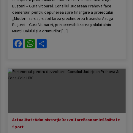
Bușteni – Gura Vitioarei. Consiliul Județean Prahova face
demersuri pentru depunerea spre finanțare a proiectului
„Modernizarea, reabilitarea și extinderea traseului Azuga –
Bușteni – Gura Vitioarei, prin accesibilizarea golului alpin
Munții Baiului și a drumurilor […]
Facebook
WhatsApp
Partajează
Actualitate
Administrație
Dezvoltare
Economie
Sănătate
Sport