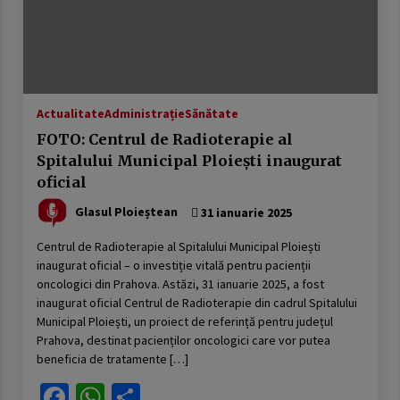
publică
23 ianuarie 2026
USR sau cum a fost compromisă ideea de
„alternativă”. Povestea unui eșec anunțat
16 ianuarie 2026
Actualitate
Administrație
Sănătate
FOTO: Centrul de Radioterapie al
DOCUMENTUL austerităţii. Guvernul taie
salariile, urmează concedieri masive,
Spitalului Municipal Ploiești inaugurat
concursuri pe post şi indicatori de
oficial
performanţă. Apare „lista ruşinii” şi se
14 ianuarie 2026
dublează alte impozite
Glasul Ploieștean
31 ianuarie 2025
Deputatul Bogdan Toader (PSD): „Românii au
nevoie de o piață RCA corectă și echilibrată!”
Centrul de Radioterapie al Spitalului Municipal Ploiești
14 octombrie 2025
inaugurat oficial – o investiție vitală pentru pacienții
oncologici din Prahova. Astăzi, 31 ianuarie 2025, a fost
inaugurat oficial Centrul de Radioterapie din cadrul Spitalului
Președintele Consiliului Județean Prahova,
Municipal Ploiești, un proiect de referință pentru județul
Virgiliu Nanu, convoacă la consultări liderii
partidelor din Consiliul Local Ploiești
Prahova, destinat pacienților oncologici care vor putea
9 septembrie 2025
beneficia de tratamente […]
Facebook
WhatsApp
Partajează