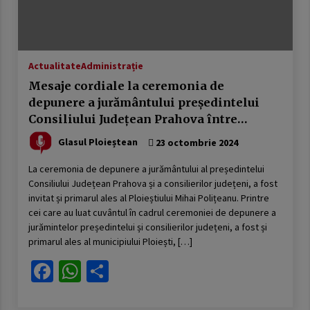
Actualitate
Administrație
Mesaje cordiale la ceremonia de
depunere a jurământului președintelui
Consiliului Județean Prahova între
Virgiliu-Daniel Nanu și primarul ales al
Glasul Ploieștean
23 octombrie 2024
Ploieștiului, Mihai Polițeanu
La ceremonia de depunere a jurământului al președintelui
Consiliului Județean Prahova și a consilierilor județeni, a fost
invitat și primarul ales al Ploieștiului Mihai Polițeanu. Printre
cei care au luat cuvântul în cadrul ceremoniei de depunere a
jurămintelor președintelui și consilierilor județeni, a fost și
primarul ales al municipiului Ploiești, […]
Facebook
WhatsApp
Partajează