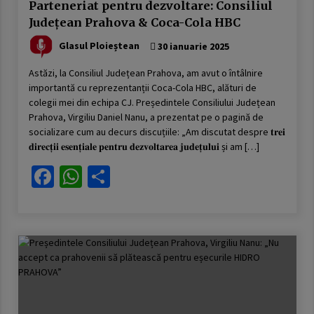
Parteneriat pentru dezvoltare: Consiliul
Județean Prahova & Coca-Cola HBC
Glasul Ploieștean
30 ianuarie 2025
Astăzi, la Consiliul Județean Prahova, am avut o întâlnire
importantă cu reprezentanții Coca-Cola HBC, alături de
colegii mei din echipa CJ. Președintele Consiliului Județean
Prahova, Virgiliu Daniel Nanu, a prezentat pe o pagină de
socializare cum au decurs discuțiile: „Am discutat despre 𝐭𝐫𝐞𝐢
𝐝𝐢𝐫𝐞𝐜𝐭̦𝐢𝐢 𝐞𝐬𝐞𝐧𝐭̦𝐢𝐚𝐥𝐞 𝐩𝐞𝐧𝐭𝐫𝐮 𝐝𝐞𝐳𝐯𝐨𝐥𝐭𝐚𝐫𝐞𝐚 𝐣𝐮𝐝𝐞𝐭̦𝐮𝐥𝐮𝐢 și am […]
Facebook
WhatsApp
Partajează