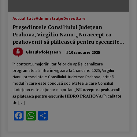
Actualitate
Administrație
Dezvoltare
Președintele Consiliului Județean
Prahova, Virgiliu Nanu: „Nu accept ca
prahovenii să plătească pentru eșecurile
HIDRO PRAHOVA”
Glasul Ploieștean
10 ianuarie 2025
În contextul majorării tarifelor de apă și canalizare
programate să intre în vigoare la 1 ianuarie 2025, Virgiliu
Nanu, președintele Consiliului Județean Prahova, critică
modul în care este condusă societatea la care Consiliul
Județean este acționar majoritar. „𝐍𝐔 𝐚𝐜𝐜𝐞𝐩𝐭 𝐜𝐚 𝐩𝐫𝐚𝐡𝐨𝐯𝐞𝐧𝐢𝐢
𝐬𝐚̆ 𝐩𝐥𝐚̆𝐭𝐞𝐚𝐬𝐜𝐚̆ 𝐩𝐞𝐧𝐭𝐫𝐮 𝐞𝐬̦𝐞𝐜𝐮𝐫𝐢𝐥𝐞 𝐇𝐈𝐃𝐑𝐎 𝐏𝐑𝐀𝐇𝐎𝐕𝐀! În calitate
de […]
Facebook
WhatsApp
Partajează