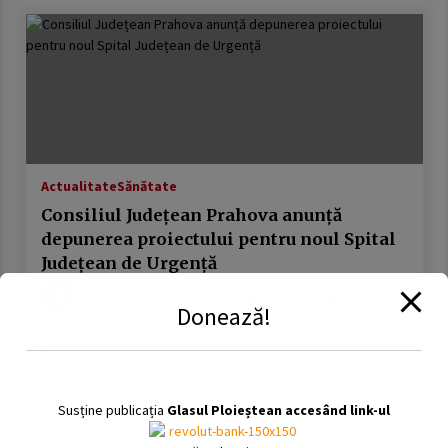
Actualitate
Sănătate
Consiliul Județean Prahova anunță
depunerea proiectului pentru noul Spital
Județean de Urgență
Glasul Ploieștean
23 decembrie 2024
Donează!
Virgiliu Nanu, președintele Consiliului Județean Prahova, a
făcut un anunț important privind viitorul serviciilor medicale
din județ. Proiectul pentru finanțarea construirii noului Spital
Județean Prahova a fost oficial depus, marcând un moment
Susține publicația
Glasul Ploieștean accesând link-ul
decisiv în modernizarea infrastructurii medicale locale. Cu un
spital proiectat să răspundă nevoilor reale ale cetățenilor,