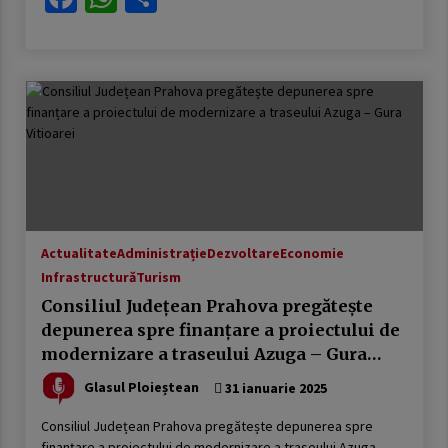
Actualitate
Administrație
Dezvoltare
Economie
Infrastructură
Turism
Consiliul Județean Prahova pregătește
depunerea spre finanțare a proiectului de
modernizare a traseului Azuga – Gura
Vitioarei
Glasul Ploieștean
31 ianuarie 2025
Consiliul Județean Prahova pregătește depunerea spre
finanțare a proiectului de modernizare a traseului Azuga –