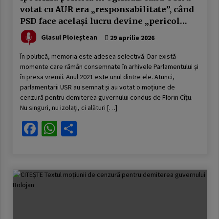
votat cu AUR era „responsabilitate”, când
PSD face același lucru devine „pericol
pentru democrație”
Glasul Ploieștean
29 aprilie 2026
În politică, memoria este adesea selectivă. Dar există
momente care rămân consemnate în arhivele Parlamentului și
în presa vremii. Anul 2021 este unul dintre ele. Atunci,
parlamentarii USR au semnat și au votat o moțiune de
cenzură pentru demiterea guvernului condus de Florin Cîțu.
Nu singuri, nu izolați, ci alături […]
Facebook
WhatsApp
Partajează