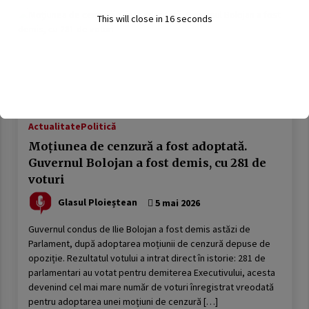
This will close in
15
seconds
Actualitate
Politică
Moțiunea de cenzură a fost adoptată.
Guvernul Bolojan a fost demis, cu 281 de
voturi
Glasul Ploieștean
5 mai 2026
Guvernul condus de Ilie Bolojan a fost demis astăzi de
Parlament, după adoptarea moțiunii de cenzură depuse de
opoziție. Rezultatul votului a intrat direct în istorie: 281 de
parlamentari au votat pentru demiterea Executivului, acesta
devenind cel mai mare număr de voturi înregistrat vreodată
pentru adoptarea unei moțiuni de cenzură […]