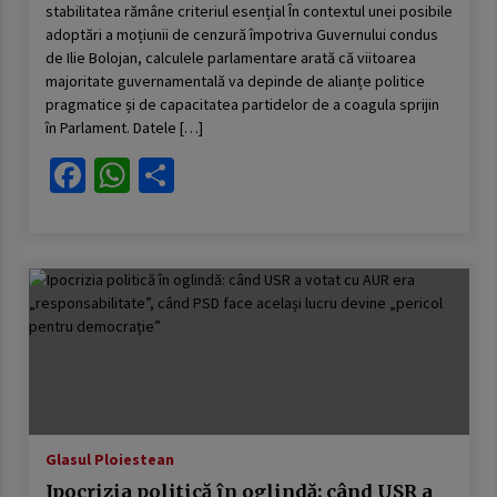
stabilitatea rămâne criteriul esențial În contextul unei posibile
adoptări a moțiunii de cenzură împotriva Guvernului condus
de Ilie Bolojan, calculele parlamentare arată că viitoarea
majoritate guvernamentală va depinde de alianțe politice
pragmatice și de capacitatea partidelor de a coagula sprijin
în Parlament. Datele […]
Facebook
WhatsApp
Partajează
Glasul Ploiestean
Ipocrizia politică în oglindă: când USR a