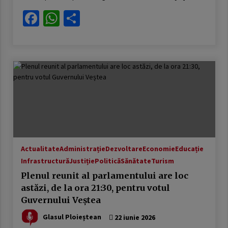
Facebook
WhatsApp
Partajează
Actualitate
Administrație
Dezvoltare
Economie
Educație
Infrastructură
Justiție
Politică
Sănătate
Turism
Plenul reunit al parlamentului are loc
astăzi, de la ora 21:30, pentru votul
Guvernului Veștea
Glasul Ploieștean
22 iunie 2026