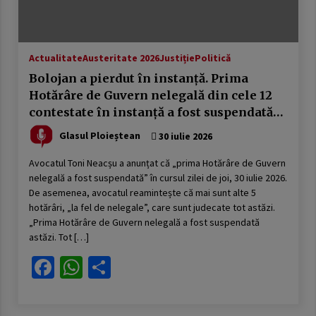
publică
23 ianuarie 2026
USR sau cum a fost compromisă ideea de
Actualitate
Austeritate 2026
Justiție
Politică
„alternativă”. Povestea unui eșec anunțat
16 ianuarie 2026
Bolojan a pierdut în instanță. Prima
Hotărâre de Guvern nelegală din cele 12
contestate în instanță a fost suspendată
DOCUMENTUL austerităţii. Guvernul taie
salariile, urmează concedieri masive,
astăzi
concursuri pe post şi indicatori de
Glasul Ploieștean
30 iulie 2026
performanţă. Apare „lista ruşinii” şi se
14 ianuarie 2026
dublează alte impozite
Avocatul Toni Neacșu a anunțat că „prima Hotărâre de Guvern
nelegală a fost suspendată” în cursul zilei de joi, 30 iulie 2026.
Deputatul Bogdan Toader (PSD): „Românii au
nevoie de o piață RCA corectă și echilibrată!”
De asemenea, avocatul reamintește că mai sunt alte 5
14 octombrie 2025
hotărâri, „la fel de nelegale”, care sunt judecate tot astăzi.
„Prima Hotărâre de Guvern nelegală a fost suspendată
astăzi. Tot […]
Președintele Consiliului Județean Prahova,
Virgiliu Nanu, convoacă la consultări liderii
Facebook
WhatsApp
Partajează
partidelor din Consiliul Local Ploiești
9 septembrie 2025