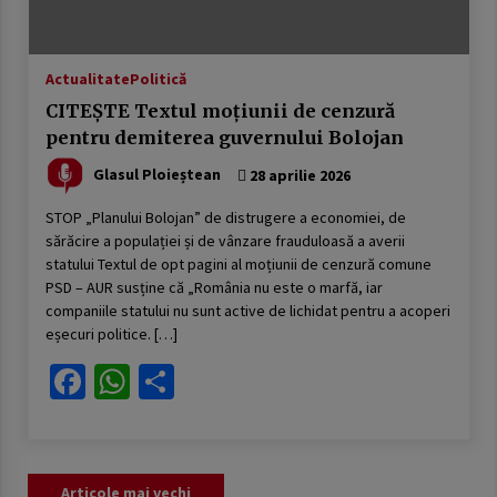
Actualitate
Politică
CITEȘTE Textul moțiunii de cenzură
pentru demiterea guvernului Bolojan
Glasul Ploieștean
28 aprilie 2026
STOP „Planului Bolojan” de distrugere a economiei, de
sărăcire a populației și de vânzare frauduloasă a averii
statului Textul de opt pagini al moțiunii de cenzură comune
PSD – AUR susține că „România nu este o marfă, iar
companiile statului nu sunt active de lichidat pentru a acoperi
eșecuri politice. […]
Facebook
WhatsApp
Partajează
Navigare
Articole mai vechi