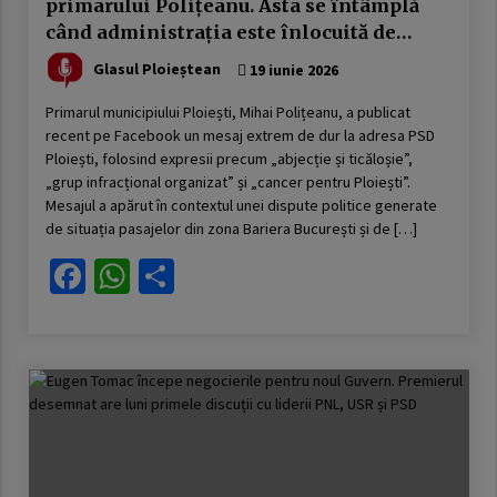
primarului Polițeanu. Asta se întâmplă
când administrația este înlocuită de
războiul politic pe Facebook
Glasul Ploieștean
19 iunie 2026
Primarul municipiului Ploiești, Mihai Polițeanu, a publicat
recent pe Facebook un mesaj extrem de dur la adresa PSD
Ploiești, folosind expresii precum „abjecție și ticăloșie”,
„grup infracțional organizat” și „cancer pentru Ploiești”.
Mesajul a apărut în contextul unei dispute politice generate
de situația pasajelor din zona Bariera București și de […]
Facebook
WhatsApp
Partajează