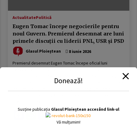
Actualitate
Politică
Eugen Tomac începe negocierile pentru
noul Guvern. Premierul desemnat are luni
primele discuții cu liderii PNL, USR și PSD
Glasul Ploieștean
8 iunie 2026
Premierul desemnat Eugen Tomac începe oficial luni
negocierile cu partidele parlamentare pentru formarea
viitorului Guvern. Desemnat de președintele Nicușor Dan,
Donează!
Tomac are la dispoziție șase zile pentru a obține o majoritate
parlamentară și pentru a definitiva echipa guvernamentală.
Eugen Tomac are luni, 8 iunie, primele întâlniri oficiale cu
liderii principalelor […]
Susține publicația
Glasul Ploieștean accesând link-ul
Facebook
WhatsApp
Partajează
Vă mulțumim!