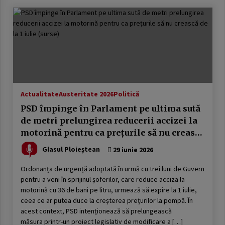
Actualitate
Austeritate 2026
Politică
PSD împinge în Parlament pe ultima sută
de metri prelungirea reducerii accizei la
motorină pentru ca prețurile să nu crească
de la 1 iulie (surse)
Glasul Ploieștean
29 iunie 2026
Ordonanța de urgență adoptată în urmă cu trei luni de Guvern
pentru a veni în sprijinul șoferilor, care reduce acciza la
motorină cu 36 de bani pe litru, urmează să expire la 1 iulie,
ceea ce ar putea duce la creșterea prețurilor la pompă. În
acest context, PSD intenționează să prelungească
măsura printr-un proiect legislativ de modificare a […]