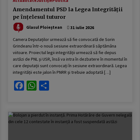
Actualitate
Justiție
Politică
20 februarie 2026
Amendamentul PSD la Legea Integrității
Austeritatea fără rezultate: cum sunt pedepsiți
pe înțelesul tuturor
românii pentru greșeli pe care nu le-au făcut
10 februarie 2026
Glasul Ploieștean
31 iulie 2026
Camera Deputaților urmează să fie convocată de Sorin
EuroNews.ro: Grindeanu, critic la adresa
Grindeanu într-o nouă sesiune extraordinară săptămâna
partenerilor din coaliție: Când guvernezi,
viitoare. Proiectul legii integrității urmează să fie depus
trebuie să te ghideze dorința de a face viața
mai bună românilor, nu mai rea. Atunci nu are
astăzi de PNL și USR, însă va intra în dezbatere în momentul în
3 februarie 2026
rost să guvernezi
care deputații sunt convocați în sesiune extraordinară. Legea
integrității este jalon în PNRR și trebuie adoptată […]
Guvernul Bolojan taie iar de la elevi.
Programul național Vouchere culturale pentru
Facebook
WhatsApp
Partajează
elevi a fost amânat pentru anul școlar 2027 –
2028
3 februarie 2026
Ziua Principatelor Române – între idealul
istoric și realitatea prezentului
24 ianuarie 2026
Frustrarea și invidia dintre două lumi ale
muncii: multinaționalele și administrația