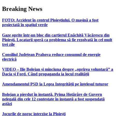
Breaking News
FOTO: Accident în centrul Ploieștiului. O mașină a fost
proiectată în spațiul verde
Gaze oprite într-un bloc din cartierul Enăchiță Văcărescu din
Ploiești. Locatarii speră ca problema să fie rezolvată în cel mult
trei zile
Consiliul Județean Prahova reduce consumul de energie
electrică
VIDEO – Ilie Bolojan și minciuna despre „oprirea voluntară” a
Dacia și Ford. Când propaganda ia locul realității
Amendamentul PSD la Legea Integrității pe înțelesul tuturor
Bolojan a pierdut în instanță. Prima Hotărâre de Guvern
nelegală din cele 12 contestate în instanță a fost suspendată
astăzi
Jocurile de noroc interzise la Ploiești