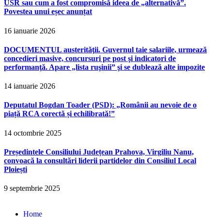
USR sau cum a fost compromisă ideea de „alternativă”.
Povestea unui eșec anunțat
16 ianuarie 2026
DOCUMENTUL austerităţii. Guvernul taie salariile, urmează
concedieri masive, concursuri pe post şi indicatori de
performanţă. Apare „lista ruşinii” şi se dublează alte impozite
14 ianuarie 2026
Deputatul Bogdan Toader (PSD): „Românii au nevoie de o
piață RCA corectă și echilibrată!”
14 octombrie 2025
Președintele Consiliului Județean Prahova, Virgiliu Nanu,
convoacă la consultări liderii partidelor din Consiliul Local
Ploiești
9 septembrie 2025
Home