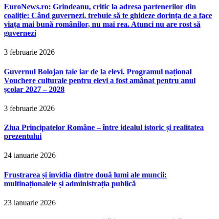
EuroNews.ro: Grindeanu, critic la adresa partenerilor din
coaliție: Când guvernezi, trebuie să te ghideze dorința de a face
viața mai bună românilor, nu mai rea. Atunci nu are rost să
guvernezi
3 februarie 2026
Guvernul Bolojan taie iar de la elevi. Programul național
Vouchere culturale pentru elevi a fost amânat pentru anul
școlar 2027 – 2028
3 februarie 2026
Ziua Principatelor Române – între idealul istoric și realitatea
prezentului
24 ianuarie 2026
Frustrarea și invidia dintre două lumi ale muncii:
multinaționalele și administrația publică
23 ianuarie 2026