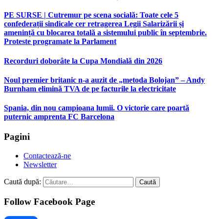
PE SURSE | Cutremur pe scena socială: Toate cele 5
confederații sindicale cer retragerea Legii Salarizării și
amenință cu blocarea totală a sistemului public în septembrie.
Proteste programate la Parlament
Recorduri doborâte la Cupa Mondială din 2026
Noul premier britanic n-a auzit de „metoda Bolojan” – Andy
Burnham elimină TVA de pe facturile la electricitate
Spania, din nou campioana lumii. O victorie care poartă
puternic amprenta FC Barcelona
Pagini
Contactează-ne
Newsletter
Caută după:
Follow Facebook Page