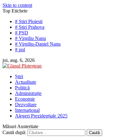
Skip to content
Top Etichete
# Stiri Ploiesti
# Stiri Prahova
# PSD
# Virgiliu Nanu
# Virgiliu-Daniel Nanu
# pnl
joi, aug. 6, 2026
Știri
Actualitate
Politică
Administrație
Economie
Dezvoltare
Internațional
Alegeri Prezidențiale 2025
Măsuri Austeritate
Caută după: