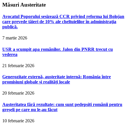
Măsuri Austeritate
Avocatul Poporului sesizează CCR privind reforma lui Bolojan
care prevede tăieri de 10% ale cheltuielilor în administraţia
publică.
7 martie 2026
USR a scumpit apa românilor. Jalon din PNRR trecut cu
vederea
21 februarie 2026
Generozitate externă, austeritate internă: România între
promisiuni globale și realități locale
20 februarie 2026
Austeritatea fără rezultate: cum sunt pedepsiți românii pentru
greșeli pe care nu le-au făcut
10 februarie 2026