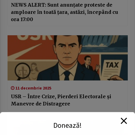
NEWS ALERT: Sunt anunțate proteste de
amploare în toată țara, astăzi, începând cu
ora 17:00
11 decembrie 2025
USR – Între Crize, Pierderi Electorale și
Manevre de Distragere
Donează!