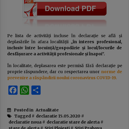
publică
23 ianuarie 2026
USR sau cum a fost compromisă ideea de
„alternativă”. Povestea unui eșec anunțat
16 ianuarie 2026
Pe lista de activități incluse în declarație se află și
deplasările în afara localității
„în interes profesional,
inclusiv între locuință/gospodărie și locul/locurile de
DOCUMENTUL austerităţii. Guvernul taie
desfășurare a activității profesionale și înapoi”.
salariile, urmează concedieri masive,
concursuri pe post şi indicatori de
performanţă. Apare „lista ruşinii” şi se
14 ianuarie 2026
În localitate, deplasarea este permisă fără declarație pe
dublează alte impozite
proprie răspundere, dar cu respectarea unor
norme de
Deputatul Bogdan Toader (PSD): „Românii au
prevenire a răspândirii noului coronavirus COVID-19.
nevoie de o piață RCA corectă și echilibrată!”
Facebook
WhatsApp
Partajează
14 octombrie 2025
Președintele Consiliului Județean Prahova,
Virgiliu Nanu, convoacă la consultări liderii
Posted in
Actualitate
partidelor din Consiliul Local Ploiești
Tagged #
declaratie 15.05.2020
#
9 septembrie 2025
declaratie noua
#
declaratie stare de alerta
#
stare de alerta
#
Stiri Ploiesti
#
Stiri Prahova