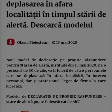
deplasarea în afara
20 februarie 2026
localității în timpul stării de
Austeritatea fără rezultate: cum sunt pedepsiți
românii pentru greșeli pe care nu le-au făcut
alertă. Descarcă modelul
10 februarie 2026
EuroNews.ro: Grindeanu, critic la adresa
partenerilor din coaliție: Când guvernezi,
Glasul Ploieștean
15 mai 2020
trebuie să te ghideze dorința de a face viața
mai bună românilor, nu mai rea. Atunci nu are
3 februarie 2026
rost să guvernezi
Noul model de declarație pe proprie răspundere
Guvernul Bolojan taie iar de la elevi.
pentru Starea de alertă, instituită din 15 mai 2020, pe o
Programul național Vouchere culturale pentru
elevi a fost amânat pentru anul școlar 2027 –
perioadă de 30 de zile, va fi folosit de către persoanele
2028
3 februarie 2026
care se deplasează în afara localității, în interes
personal, dar și profesional, legat de firma la care
Ziua Principatelor Române – între idealul
lucrează.
istoric și realitatea prezentului
24 ianuarie 2026
Modelul de
DECLARATIE PE PROPRIE RASPUNDERE -
stare de alertă poate fi descărcat de
AICI:
Frustrarea și invidia dintre două lumi ale
muncii: multinaționalele și administrația