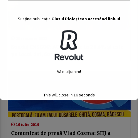
Susține publicația
Glasul Ploieștean accesând link-ul
28 ianuarie 2022
Sondaj INSCOP: AUR ajunge la 20,6% și este
pe locul doi, după PSD
Vă mulțumim!
This will close in
15
seconds
16 iulie 2019
Comunicat de presă Vlad Cosma: SIIJ a