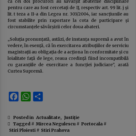
că cei doi procurori au săvârșit abaterile disciplinare
pentru care au fost cercetați de IJ, respectiv art. 99 lit. j și
lit. t teza a II-a din Legea nr. 303/2004, iar sancțiunile au
fost stabilite prin raportare la cota de participare și
circumstanțele săvârșirii celor doua abateri.
„Soluția pronunțată, astăzi, de instanța supremă a avut în
vedere, în esență, că în exercitarea atribuțiilor de serviciu
magistrații au obligația de a acționa în conformitate și cu
loialitate față de lege, reaua credință fiind incompatibilă
cu garanțiile de exercitare a funcției judiciare”, arată
Curtea Supremă.
Facebook
WhatsApp
Partajează
Posted in
Actualitate
,
Justiție
Tagged #
Mircea Negulescu
#
Portocala
#
Stiri Ploiesti
#
Stiri Prahova