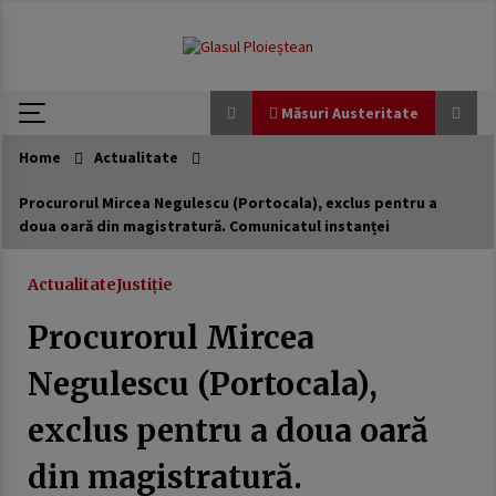
modal-check
Skip
to
content
Măsuri Austeritate
Home
Actualitate
Măsuri Austeritate
Procurorul Mircea Negulescu (Portocala), exclus pentru a
doua oară din magistratură. Comunicatul instanței
Avocatul Poporului sesizează CCR privind
reforma lui Bolojan care prevede tăieri de 10%
ale cheltuielilor în administraţia publică.
Actualitate
Justiție
7 martie 2026
Procurorul Mircea
USR a scumpit apa românilor. Jalon din PNRR
trecut cu vederea
Negulescu (Portocala),
21 februarie 2026
exclus pentru a doua oară
Generozitate externă, austeritate internă:
România între promisiuni globale și realități
din magistratură.
locale