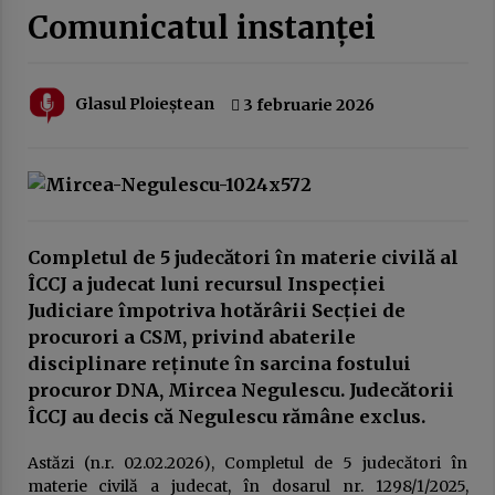
20 februarie 2026
Comunicatul instanței
Austeritatea fără rezultate: cum sunt pedepsiți
românii pentru greșeli pe care nu le-au făcut
10 februarie 2026
Glasul Ploieștean
3 februarie 2026
EuroNews.ro: Grindeanu, critic la adresa
partenerilor din coaliție: Când guvernezi,
trebuie să te ghideze dorința de a face viața
mai bună românilor, nu mai rea. Atunci nu are
3 februarie 2026
rost să guvernezi
Completul de 5 judecători în materie civilă al
Guvernul Bolojan taie iar de la elevi.
Programul național Vouchere culturale pentru
ÎCCJ a judecat luni recursul Inspecției
elevi a fost amânat pentru anul școlar 2027 –
Judiciare împotriva hotărârii Secției de
2028
3 februarie 2026
procurori a CSM, privind abaterile
disciplinare reținute în sarcina fostului
Ziua Principatelor Române – între idealul
istoric și realitatea prezentului
procuror DNA, Mircea Negulescu. Judecătorii
24 ianuarie 2026
ÎCCJ au decis că Negulescu rămâne exclus.
Astăzi (n.r. 02.02.2026), Completul de 5 judecători în
Frustrarea și invidia dintre două lumi ale
muncii: multinaționalele și administrația
materie civilă a judecat, în dosarul nr. 1298/1/2025,