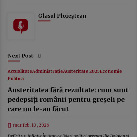
Glasul Ploieștean
Next Post
Actualitate
Administrație
Austeritate 2025
Economie
Politică
Austeritatea fără rezultate: cum sunt
pedepsiți românii pentru greșeli pe
care nu le-au făcut
mar feb. 10 , 2026
Deficit v.s. Inflație În timp ce lideri politici precum Ilie Bolojan și