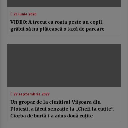
23 iunie 2020
VIDEO: A trecut cu roata peste un copil,
grăbit să nu plătească o taxă de parcare
22 septembrie 2022
Un gropar de la cimitirul Viișoara din
Ploiești, a făcut senzație la „Chefi la cuțite”.
Ciorba de burtă i-a adus două cuțite