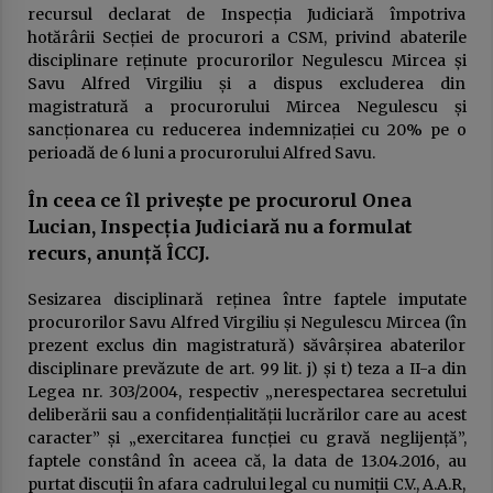
publică
recursul declarat de Inspecția Judiciară împotriva
23 ianuarie 2026
hotărârii Secției de procurori a CSM, privind abaterile
disciplinare reținute procurorilor Negulescu Mircea și
USR sau cum a fost compromisă ideea de
Savu Alfred Virgiliu și a dispus excluderea din
„alternativă”. Povestea unui eșec anunțat
magistratură a procurorului Mircea Negulescu și
16 ianuarie 2026
sancționarea cu reducerea indemnizației cu 20% pe o
perioadă de 6 luni a procurorului Alfred Savu.
DOCUMENTUL austerităţii. Guvernul taie
salariile, urmează concedieri masive,
În ceea ce îl privește pe procurorul Onea
concursuri pe post şi indicatori de
Lucian, Inspecția Judiciară nu a formulat
performanţă. Apare „lista ruşinii” şi se
14 ianuarie 2026
dublează alte impozite
recurs, anunță ÎCCJ.
Deputatul Bogdan Toader (PSD): „Românii au
nevoie de o piață RCA corectă și echilibrată!”
Sesizarea disciplinară reținea între faptele imputate
14 octombrie 2025
procurorilor Savu Alfred Virgiliu și Negulescu Mircea (în
prezent exclus din magistratură) săvârșirea abaterilor
disciplinare prevăzute de art. 99 lit. j) și t) teza a II-a din
Președintele Consiliului Județean Prahova,
Legea nr. 303/2004, respectiv „nerespectarea secretului
Virgiliu Nanu, convoacă la consultări liderii
deliberării sau a confidențialității lucrărilor care au acest
partidelor din Consiliul Local Ploiești
caracter” și „exercitarea funcției cu gravă neglijență”,
9 septembrie 2025
faptele constând în aceea că, la data de 13.04.2016, au
purtat discuții în afara cadrului legal cu numiții C.V., A.A.R,