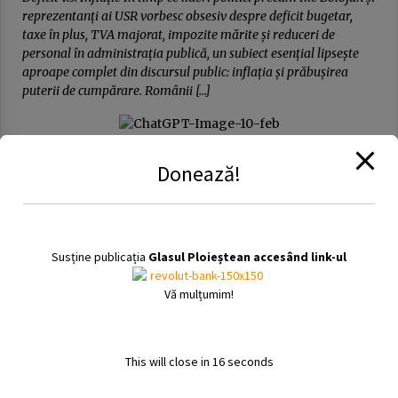
reprezentanți ai USR vorbesc obsesiv despre deficit bugetar,
taxe în plus, TVA majorat, impozite mărite și reduceri de
personal în administrația publică, un subiect esențial lipsește
aproape complet din discursul public: inflația și prăbușirea
puterii de cumpărare. Românii […]
Donează!
Susține publicația
Glasul Ploieștean accesând link-ul
Vă mulțumim!
This will close in
16
seconds
Citește și: