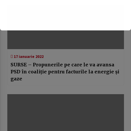
17 ianuarie 2022
SURSE – Propunerile pe care le va avansa
PSD în coaliție pentru facturile la energie și
gaze