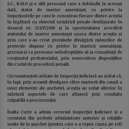
S.C., B.M.G și o altă persoană care a dobândit, la aceeași
dată, statut de martor amenințat, cu privire la
împrejurările pe care le cunoșteau fiecare dintre aceștia
în legătură cu obiectul urmăririi penale desfășurate în
dosarul nr. 113/P/2016 și la oportunitatea acordării
statutului de martor amenințat unora dintre aceștia și
prin care s-au creat premisele divulgării măsurilor de
protecție dispuse cu privire la martori amenințați,
precum și ca persoane neîndreptățite să ia cunoștință de
conținutul probatoriului, prin nesocotirea dispozițiilor
din Codul de procedură penală.
Circumstanțele arătate de Inspecția Judiciară au arătat că,
în fapt, prin această divulgare către martorii din cauză a
unor elemente ale anchetei, aceștia au redat ulterior în
mărturii aspectele de care aflaseră prin conduita
culpabilă a procurorului.
Înalta Curte a admis recursul Inspecției Judiciare și a
constatat din probele administrate anterior și relațiile
sosite de la parchet (pentru care s-a repus cauza pe rol)