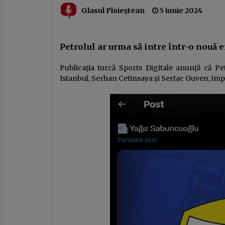
Glasul Ploieștean
5 iunie 2024
Ziua Principatelor Române – între
idealul istoric și realitatea
prezentului
24 ianuarie 2026
Petrolul
ar urma să intre într-o nouă e
DOCUMENTUL austerităţii.
Publicația turcă Sports Digitale anunță că Pe
Guvernul taie salariile, urmează
Istanbul, Serhan Cetinsaya și Sertac Guven, impli
concedieri masive, concursuri pe
post şi indicatori de performanţă.
14 ianuarie 2026
Apare „lista ruşinii” şi se dublează
alte impozite