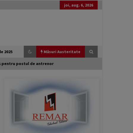
joi, aug. 6, 2026
le 2025
Măsuri Austeritate
aș pentru postul de antrenor
Generozitate externă, austeritate
internă: România între promisiuni
globale și realități locale
20 februarie 2026
Guvernul Bolojan taie iar de la
elevi. Programul național Vouchere
culturale pentru elevi a fost amânat
pentru anul școlar 2027 – 2028
3 februarie 2026