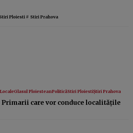
Stiri Ploiesti
#
Stiri Prahova
 Locale
Glasul Ploiestean
Politică
Stiri Ploiesti
Știri Prahova
 Primarii care vor conduce localitățile