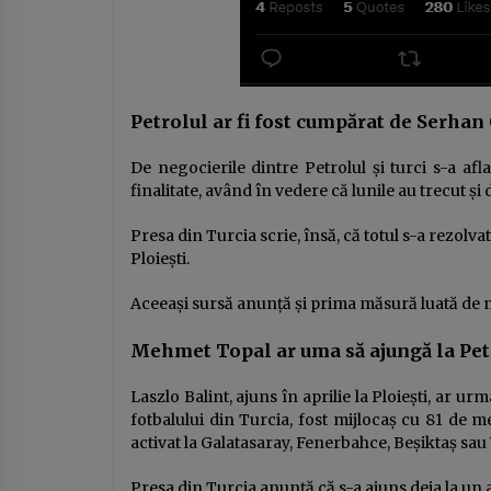
Petrolul ar fi fost cumpărat de Serhan
De negocierile dintre Petrolul și turci s-a afl
finalitate, având în vedere că lunile au trecut și
Presa din Turcia scrie, însă, că totul s-a rezol
Ploiești.
Aceeași sursă anunță și prima măsură luată de n
Mehmet Topal ar uma să ajungă la Pet
Laszlo Balint, ajuns în aprilie la Ploiești, ar u
fotbalului din Turcia, fost mijlocaș cu 81 de me
activat la Galatasaray, Fenerbahce, Beșiktaș sau
Presa din Turcia anunță că s-a ajuns deja la u