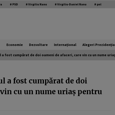
modal-check
va
# PSD
# Virgiliu Nanu
# Virgiliu-Daniel Nanu
# pnl
e
Economie
Dezvoltare
Internațional
Alegeri Prezidenția
ul a fost cumpărat de doi oameni de afaceri, care vin cu un nume uri
USR a scumpit apa românilor. Jalon
din PNRR trecut cu vederea
ul a fost cumpărat de doi
21 februarie 2026
 vin cu un nume uriaș pentru
EuroNews.ro: Grindeanu, critic la
adresa partenerilor din coaliție:
Când guvernezi, trebuie să te
ghideze dorința de a face viața mai
3 februarie 2026
bună românilor, nu mai rea. Atunci