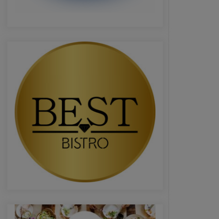
USR sau cum a fost compromisă
ideea de „alternativă”. Povestea
unui eșec anunțat
16 ianuarie 2026
Președintele Consiliului Județean
Prahova, Virgiliu Nanu, convoacă la
consultări liderii partidelor din
Consiliul Local Ploiești
9 septembrie 2025