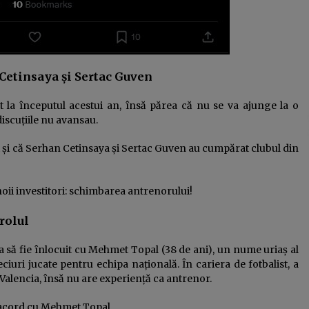
 Cetinsaya și Sertac Guven
at la începutul acestui an, însă părea că nu se va ajunge la o
 discuțiile nu avansau.
vat și că Serhan Cetinsaya și Sertac Guven au cumpărat clubul din
oii investitori: schimbarea antrenorului!
rolul
rma să fie înlocuit cu Mehmet Topal (38 de ani), un nume uriaș al
ciuri jucate pentru echipa națională. În cariera de fotbalist, a
 Valencia, însă nu are experiență ca antrenor.
n acord cu Mehmet Topal.