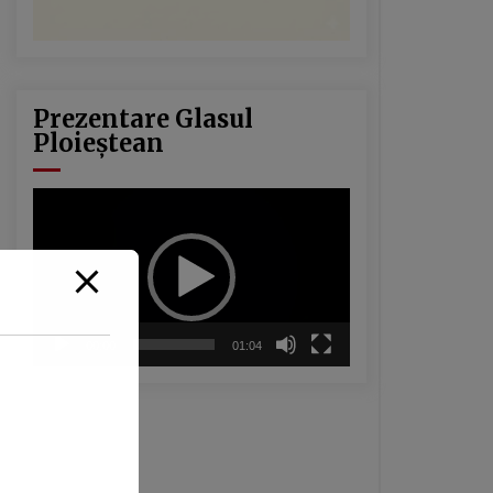
Prezentare Glasul
Ploieștean
Player
video
00:00
01:04