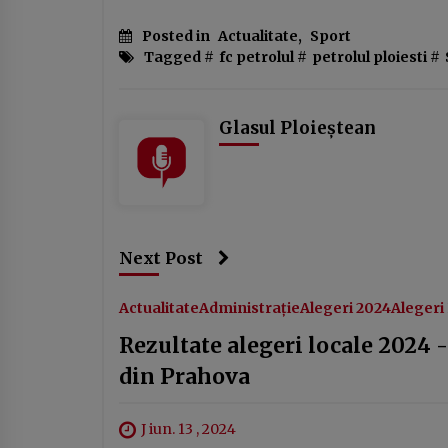
Posted in
Actualitate
,
Sport
Tagged #
fc petrolul
#
petrolul ploiesti
#
Glasul Ploieștean
Next Post
Actualitate
Administrație
Alegeri 2024
Alegeri
Rezultate alegeri locale 2024 -
din Prahova
J iun. 13 , 2024