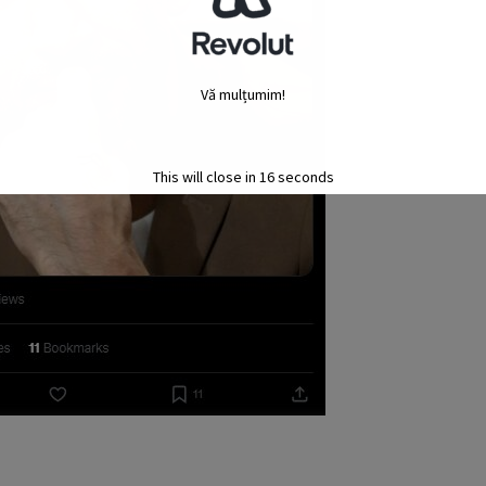
Vă mulțumim!
This will close in
15
seconds