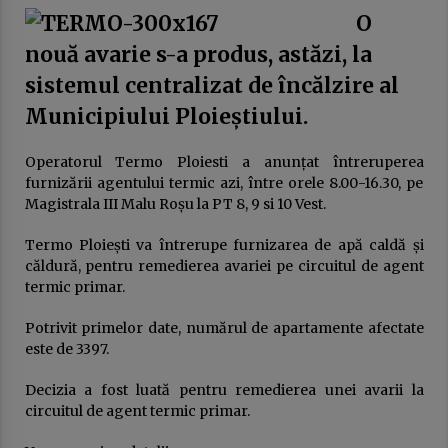
20 februarie 2026
O
Austeritatea fără rezultate: cum sunt pedepsiți
nouă avarie s-a produs, astăzi, la
românii pentru greșeli pe care nu le-au făcut
sistemul centralizat de încălzire al
10 februarie 2026
Municipiului Ploieștiului.
EuroNews.ro: Grindeanu, critic la adresa
partenerilor din coaliție: Când guvernezi,
Operatorul Termo Ploiesti a anunțat întreruperea
trebuie să te ghideze dorința de a face viața
furnizării agentului termic azi, între orele 8.00-16.30, pe
mai bună românilor, nu mai rea. Atunci nu are
3 februarie 2026
Magistrala III Malu Roșu la PT 8, 9 si 10 Vest.
rost să guvernezi
Guvernul Bolojan taie iar de la elevi.
Termo Ploiești va întrerupe furnizarea de apă caldă și
Programul național Vouchere culturale pentru
căldură, pentru remedierea avariei pe circuitul de agent
elevi a fost amânat pentru anul școlar 2027 –
2028
termic primar.
3 februarie 2026
Potrivit primelor date, numărul de apartamente afectate
Ziua Principatelor Române – între idealul
istoric și realitatea prezentului
este de 3397.
24 ianuarie 2026
Decizia a fost luată pentru remedierea unei avarii la
circuitul de agent termic primar.
Frustrarea și invidia dintre două lumi ale
muncii: multinaționalele și administrația