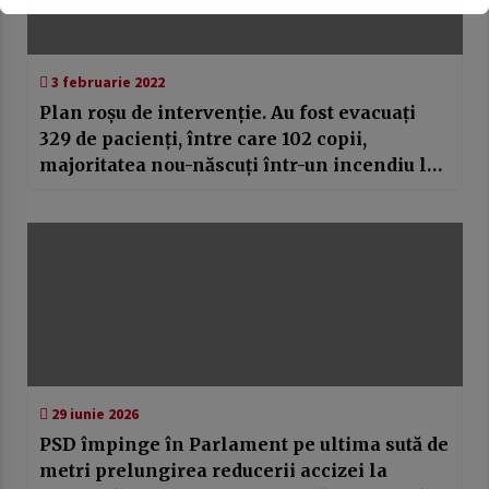
3 februarie 2022
Plan roşu de intervenţie. Au fost evacuaţi
329 de pacienţi, între care 102 copii,
majoritatea nou-născuţi într-un incendiu la
Spitalul Judeţean Suceava
29 iunie 2026
PSD împinge în Parlament pe ultima sută de
metri prelungirea reducerii accizei la