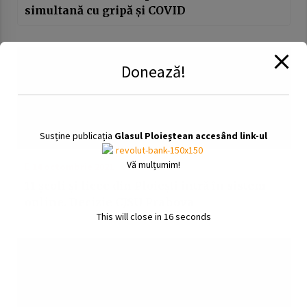
simultană cu gripă și COVID
Donează!
Susține publicația
Glasul Ploieștean accesând link-ul
Vă mulțumim!
14 octombrie 2021
11 școli și licee din Ploiești intră în sistem
online. Decizie CJSU Prahova
This will close in
16
seconds