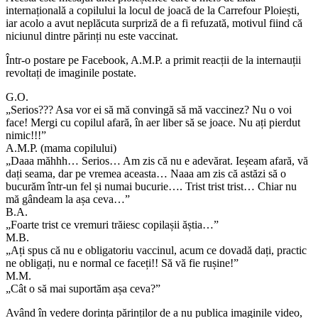
internațională a copilului la locul de joacă de la Carrefour Ploiești,
iar acolo a avut neplăcuta surpriză de a fi refuzată, motivul fiind că
niciunul dintre părinți nu este vaccinat.
Într-o postare pe Facebook, A.M.P. a primit reacții de la internauții
revoltați de imaginile postate.
G.O.
„Serios??? Asa vor ei să mă convingă să mă vaccinez? Nu o voi
face! Mergi cu copilul afară, în aer liber să se joace. Nu ați pierdut
nimic!!!”
A.M.P. (mama copilului)
„Daaa măhhh… Serios… Am zis că nu e adevărat. Ieșeam afară, vă
dați seama, dar pe vremea aceasta… Naaa am zis că astăzi să o
bucurăm într-un fel și numai bucurie…. Trist trist trist… Chiar nu
mă gândeam la așa ceva…”
B.A.
„Foarte trist ce vremuri trăiesc copilașii ăștia…”
M.B.
„Ați spus că nu e obligatoriu vaccinul, acum ce dovadă dați, practic
ne obligați, nu e normal ce faceți!! Să vă fie rușine!”
M.M.
„Cât o să mai suportăm așa ceva?”
Având în vedere dorința părinților de a nu publica imaginile video,