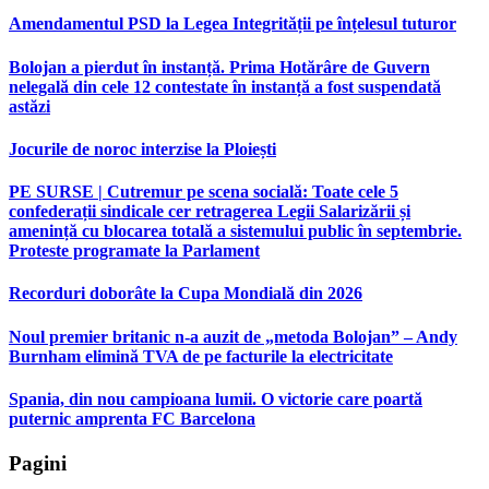
Amendamentul PSD la Legea Integrității pe înțelesul tuturor
Bolojan a pierdut în instanță. Prima Hotărâre de Guvern
nelegală din cele 12 contestate în instanță a fost suspendată
astăzi
Jocurile de noroc interzise la Ploiești
PE SURSE | Cutremur pe scena socială: Toate cele 5
confederații sindicale cer retragerea Legii Salarizării și
amenință cu blocarea totală a sistemului public în septembrie.
Proteste programate la Parlament
Recorduri doborâte la Cupa Mondială din 2026
Noul premier britanic n-a auzit de „metoda Bolojan” – Andy
Burnham elimină TVA de pe facturile la electricitate
Spania, din nou campioana lumii. O victorie care poartă
puternic amprenta FC Barcelona
Pagini