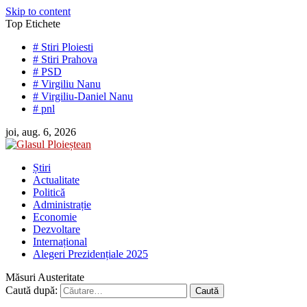
Skip to content
Top Etichete
# Stiri Ploiesti
# Stiri Prahova
# PSD
# Virgiliu Nanu
# Virgiliu-Daniel Nanu
# pnl
joi, aug. 6, 2026
Știri
Actualitate
Politică
Administrație
Economie
Dezvoltare
Internațional
Alegeri Prezidențiale 2025
Măsuri Austeritate
Caută după: