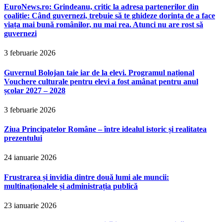
EuroNews.ro: Grindeanu, critic la adresa partenerilor din
coaliție: Când guvernezi, trebuie să te ghideze dorința de a face
viața mai bună românilor, nu mai rea. Atunci nu are rost să
guvernezi
3 februarie 2026
Guvernul Bolojan taie iar de la elevi. Programul național
Vouchere culturale pentru elevi a fost amânat pentru anul
școlar 2027 – 2028
3 februarie 2026
Ziua Principatelor Române – între idealul istoric și realitatea
prezentului
24 ianuarie 2026
Frustrarea și invidia dintre două lumi ale muncii:
multinaționalele și administrația publică
23 ianuarie 2026