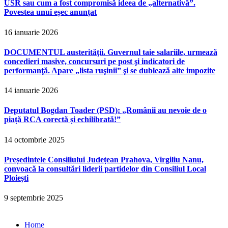
USR sau cum a fost compromisă ideea de „alternativă”.
Povestea unui eșec anunțat
16 ianuarie 2026
DOCUMENTUL austerităţii. Guvernul taie salariile, urmează
concedieri masive, concursuri pe post şi indicatori de
performanţă. Apare „lista ruşinii” şi se dublează alte impozite
14 ianuarie 2026
Deputatul Bogdan Toader (PSD): „Românii au nevoie de o
piață RCA corectă și echilibrată!”
14 octombrie 2025
Președintele Consiliului Județean Prahova, Virgiliu Nanu,
convoacă la consultări liderii partidelor din Consiliul Local
Ploiești
9 septembrie 2025
Home