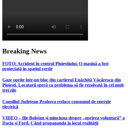
Breaking News
FOTO: Accident în centrul Ploieștiului. O mașină a fost
proiectată în spațiul verde
Gaze oprite într-un bloc din cartierul Enăchiță Văcărescu din
Ploiești. Locatarii speră ca problema să fie rezolvată în cel mult
trei zile
Consiliul Județean Prahova reduce consumul de energie
electrică
VIDEO – Ilie Bolojan și minciuna despre „oprirea voluntară” a
Dacia și Ford. Când propaganda ia locul realității