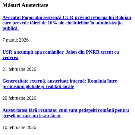
Măsuri Austeritate
Avocatul Poporului sesizează CCR privind reforma lui Bolojan
care prevede tăieri de 10% ale cheltuielilor în administraţia
publică.
7 martie 2026
USR a scumpit apa românilor. Jalon din PNRR trecut cu
vederea
21 februarie 2026
Generozitate externă, austeritate internă: România între
promisiuni globale și realități locale
20 februarie 2026
Austeritatea fără rezultate: cum sunt pedepsiți românii pentru
greșeli pe care nu le-au făcut
10 februarie 2026