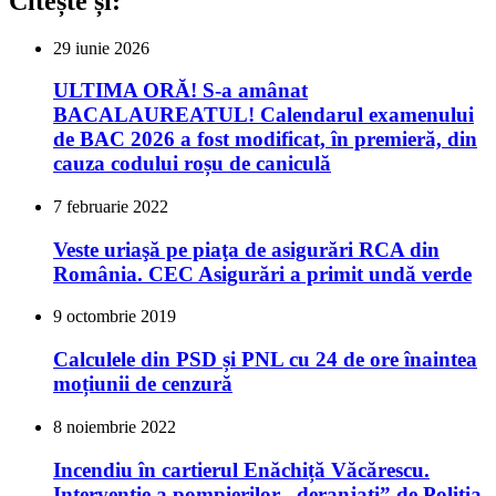
Citește și:
29 iunie 2026
ULTIMA ORĂ! S-a amânat
BACALAUREATUL! Calendarul examenului
de BAC 2026 a fost modificat, în premieră, din
cauza codului roșu de caniculă
7 februarie 2022
Veste uriaşă pe piaţa de asigurări RCA din
România. CEC Asigurări a primit undă verde
9 octombrie 2019
Calculele din PSD și PNL cu 24 de ore înaintea
moțiunii de cenzură
8 noiembrie 2022
Incendiu în cartierul Enăchiță Văcărescu.
Intervenție a pompierilor „deranjați” de Poliția