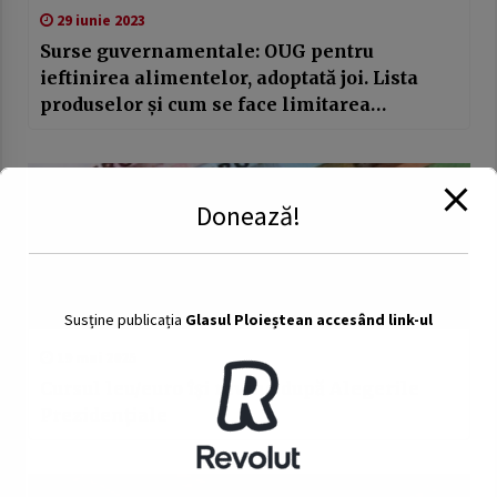
29 iunie 2023
Surse guvernamentale: OUG pentru
ieftinirea alimentelor, adoptată joi. Lista
produselor și cum se face limitarea
adaosului comercial
Donează!
Susține publicația
Glasul Ploieștean accesând link-ul
19 mai 2025
Cursul leu/euro își revine după Alegerile
Prezidențiale