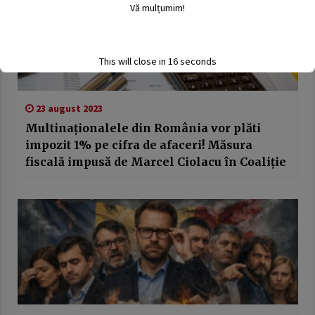
Vă mulțumim!
This will close in
15
seconds
23 august 2023
Multinaționalele din România vor plăti
impozit 1% pe cifra de afaceri! Măsura
fiscală impusă de Marcel Ciolacu în Coaliție