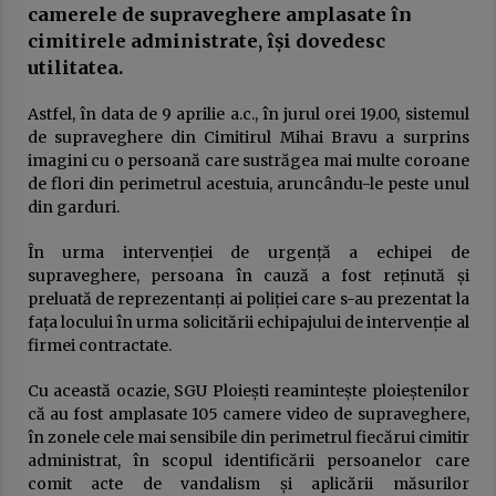
camerele de supraveghere amplasate în
publică
cimitirele administrate, își dovedesc
23 ianuarie 2026
utilitatea.
USR sau cum a fost compromisă ideea de
„alternativă”. Povestea unui eșec anunțat
Astfel, în data de 9 aprilie a.c., în jurul orei 19.00, sistemul
16 ianuarie 2026
de supraveghere din Cimitirul Mihai Bravu a surprins
imagini cu o persoană care sustrăgea mai multe coroane
de flori din perimetrul acestuia, aruncându-le peste unul
DOCUMENTUL austerităţii. Guvernul taie
din garduri.
salariile, urmează concedieri masive,
concursuri pe post şi indicatori de
performanţă. Apare „lista ruşinii” şi se
14 ianuarie 2026
În urma intervenției de urgență a echipei de
dublează alte impozite
supraveghere, persoana în cauză a fost reținută și
Deputatul Bogdan Toader (PSD): „Românii au
preluată de reprezentanți ai poliției care s-au prezentat la
nevoie de o piață RCA corectă și echilibrată!”
fața locului în urma solicitării echipajului de intervenție al
14 octombrie 2025
firmei contractate.
Cu această ocazie, SGU Ploiești reamintește ploieștenilor
Președintele Consiliului Județean Prahova,
Virgiliu Nanu, convoacă la consultări liderii
că au fost amplasate 105 camere video de supraveghere,
partidelor din Consiliul Local Ploiești
în zonele cele mai sensibile din perimetrul fiecărui cimitir
9 septembrie 2025
administrat, în scopul identificării persoanelor care
comit acte de vandalism și aplicării măsurilor