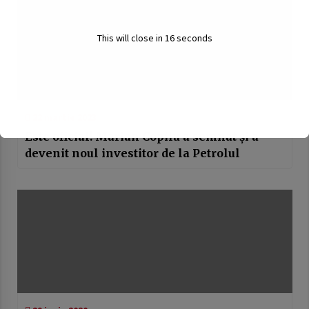
This will close in
16
seconds
22 martie 2023
Este oficial! Marian Copilu a semnat și a
devenit noul investitor de la Petrolul