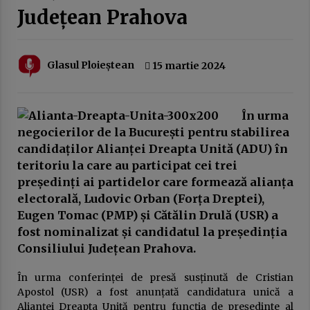
20 februarie 2026
Județean Prahova
Austeritatea fără rezultate: cum sunt pedepsiți
românii pentru greșeli pe care nu le-au făcut
10 februarie 2026
Glasul Ploieștean
15 martie 2024
EuroNews.ro: Grindeanu, critic la adresa
partenerilor din coaliție: Când guvernezi,
În urma
trebuie să te ghideze dorința de a face viața
mai bună românilor, nu mai rea. Atunci nu are
negocierilor de la București pentru stabilirea
3 februarie 2026
rost să guvernezi
candidaților Alianței Dreapta Unită (ADU) în
Guvernul Bolojan taie iar de la elevi.
teritoriu la care au participat cei trei
Programul național Vouchere culturale pentru
președinți ai partidelor care formează alianța
elevi a fost amânat pentru anul școlar 2027 –
2028
electorală, Ludovic Orban (Forța Dreptei),
3 februarie 2026
Eugen Tomac (PMP) și Cătălin Drulă (USR) a
Ziua Principatelor Române – între idealul
fost nominalizat și candidatul la președinția
istoric și realitatea prezentului
Consiliului Județean Prahova.
24 ianuarie 2026
În urma conferinței de presă susținută de Cristian
Frustrarea și invidia dintre două lumi ale
Apostol (USR) a fost anunțată candidatura unică a
muncii: multinaționalele și administrația
Alianței Dreapta Unită pentru funcția de președinte al