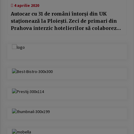
4 aprilie 2020
Autocar cu 31 de români întorși din UK
staționează la Ploiești. Zeci de primari din
Prahova interzic hotelierilor să colaboreze
cu DSP în vederea carantinării persoanelor
întoarse din diaspora