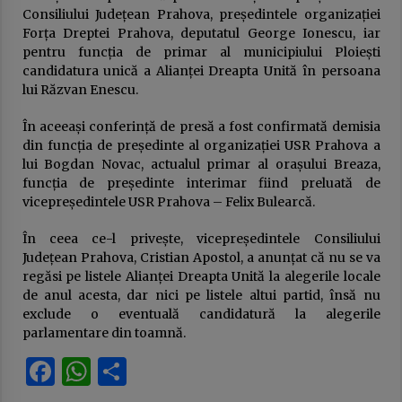
publică
Consiliului Județean Prahova, președintele organizației
23 ianuarie 2026
Forța Dreptei Prahova, deputatul George Ionescu, iar
pentru funcția de primar al municipiului Ploiești
USR sau cum a fost compromisă ideea de
candidatura unică a Alianței Dreapta Unită în persoana
„alternativă”. Povestea unui eșec anunțat
lui Răzvan Enescu.
16 ianuarie 2026
În aceeași conferință de presă a fost confirmată demisia
DOCUMENTUL austerităţii. Guvernul taie
din funcția de președinte al organizației USR Prahova a
salariile, urmează concedieri masive,
lui Bogdan Novac, actualul primar al orașului Breaza,
concursuri pe post şi indicatori de
funcția de președinte interimar fiind preluată de
performanţă. Apare „lista ruşinii” şi se
14 ianuarie 2026
dublează alte impozite
vicepreședintele USR Prahova – Felix Bulearcă.
Deputatul Bogdan Toader (PSD): „Românii au
În ceea ce-l privește, vicepreședintele Consiliului
nevoie de o piață RCA corectă și echilibrată!”
Județean Prahova, Cristian Apostol, a anunțat că nu se va
14 octombrie 2025
regăsi pe listele Alianței Dreapta Unită la alegerile locale
de anul acesta, dar nici pe listele altui partid, însă nu
Președintele Consiliului Județean Prahova,
exclude o eventuală candidatură la alegerile
Virgiliu Nanu, convoacă la consultări liderii
parlamentare din toamnă.
partidelor din Consiliul Local Ploiești
9 septembrie 2025
Facebook
WhatsApp
Partajează