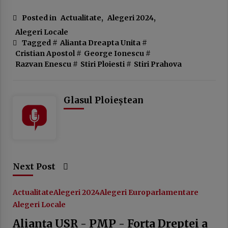
Posted in
Actualitate
,
Alegeri 2024
,
Alegeri Locale
Tagged #
Alianta Dreapta Unita
#
Cristian Apostol
#
George Ionescu
#
Razvan Enescu
#
Stiri Ploiesti
#
Stiri Prahova
Glasul Ploieștean
Next Post
Actualitate
Alegeri 2024
Alegeri Europarlamentare
Alegeri Locale
Alianța USR - PMP - Forța Dreptei a