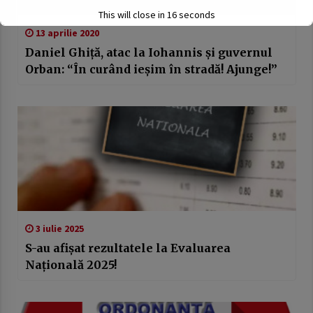
This will close in
15
seconds
13 aprilie 2020
Daniel Ghiţă, atac la Iohannis și guvernul
Orban: “În curând ieşim în stradă! Ajunge!”
3 iulie 2025
S-au afișat rezultatele la Evaluarea
Națională 2025!