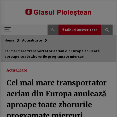
modal-check
Skip
to
content
Măsuri Austeritate
Home
Actualitate
Măsuri Austeritate
Cel mai mare transportator aerian din Europa anulează
aproape toate zborurile programate miercuri
Avocatul Poporului sesizează CCR privind
reforma lui Bolojan care prevede tăieri de 10%
ale cheltuielilor în administraţia publică.
Actualitate
7 martie 2026
Cel mai mare transportator
USR a scumpit apa românilor. Jalon din PNRR
trecut cu vederea
aerian din Europa anulează
21 februarie 2026
aproape toate zborurile
Generozitate externă, austeritate internă:
România între promisiuni globale și realități
programate miercuri
locale