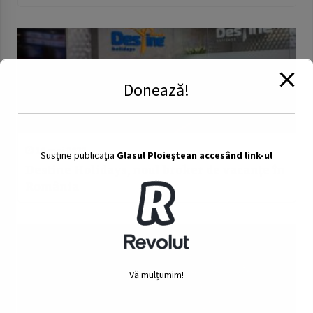
Donează!
10 mai 2022
Susține publicația
Glasul Ploieștean accesând link-ul
Destine Holidays, noul broker de vacanțe în
România
Vă mulțumim!