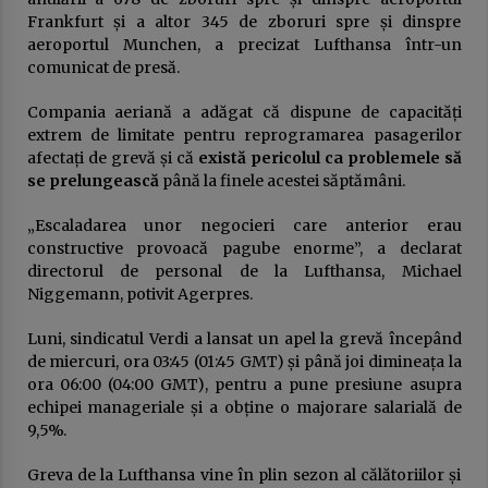
publică
Frankfurt şi a altor 345 de zboruri spre şi dinspre
23 ianuarie 2026
aeroportul Munchen, a precizat Lufthansa într-un
comunicat de presă.
USR sau cum a fost compromisă ideea de
„alternativă”. Povestea unui eșec anunțat
Compania aeriană a adăgat că dispune de capacităţi
16 ianuarie 2026
extrem de limitate pentru reprogramarea pasagerilor
afectaţi de grevă şi că
există pericolul ca problemele să
se prelungească
până la finele acestei săptămâni.
DOCUMENTUL austerităţii. Guvernul taie
salariile, urmează concedieri masive,
concursuri pe post şi indicatori de
„Escaladarea unor negocieri care anterior erau
performanţă. Apare „lista ruşinii” şi se
14 ianuarie 2026
constructive provoacă pagube enorme”, a declarat
dublează alte impozite
directorul de personal de la Lufthansa, Michael
Deputatul Bogdan Toader (PSD): „Românii au
Niggemann, potivit Agerpres.
nevoie de o piață RCA corectă și echilibrată!”
14 octombrie 2025
Luni, sindicatul Verdi a lansat un apel la grevă începând
de miercuri, ora 03:45 (01:45 GMT) şi până joi dimineaţa la
ora 06:00 (04:00 GMT), pentru a pune presiune asupra
Președintele Consiliului Județean Prahova,
Virgiliu Nanu, convoacă la consultări liderii
echipei manageriale şi a obţine o majorare salarială de
partidelor din Consiliul Local Ploiești
9,5%.
9 septembrie 2025
Greva de la Lufthansa vine în plin sezon al călătoriilor şi