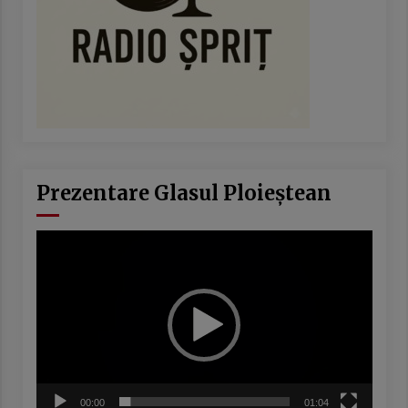
Prezentare Glasul Ploieștean
Player
video
00:00
01:04