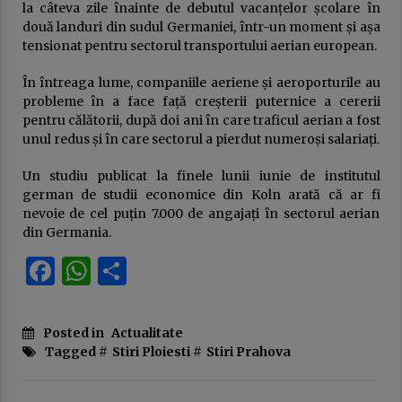
la câteva zile înainte de debutul vacanţelor şcolare în
două landuri din sudul Germaniei, într-un moment şi aşa
tensionat pentru sectorul transportului aerian european.
În întreaga lume, companiile aeriene şi aeroporturile au
probleme în a face faţă creşterii puternice a cererii
pentru călătorii, după doi ani în care traficul aerian a fost
unul redus şi în care sectorul a pierdut numeroşi salariaţi.
Un studiu publicat la finele lunii iunie de institutul
german de studii economice din Koln arată că ar fi
nevoie de cel puţin 7.000 de angajaţi în sectorul aerian
din Germania.
Facebook
WhatsApp
Partajează
Posted in
Actualitate
Tagged #
Stiri Ploiesti
#
Stiri Prahova