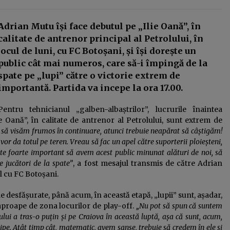
nu are rost să guvernezi
Frustrarea și invidia dintre două
lumi ale muncii: multinaționalele și
Adrian Mutu își face debutul pe „Ilie Oană”, în
administrația publică
calitate de antrenor principal al Petrolului, în
23 ianuarie 2026
jocul de luni, cu FC Botoșani, și își dorește un
public cât mai numeros, care să-i împingă de la
Deputatul Bogdan Toader (PSD):
„Românii au nevoie de o piață RCA
spate pe „lupi” către o victorie extrem de
corectă și echilibrată!”
importantă. Partida va incepe la ora 17.00.
14 octombrie 2025
Pentru tehnicianul „galben-albaștrilor”, lucrurile înaintea
e Oană”, în calitate de antrenor al Petrolului, sunt extrem de
 să visăm frumos în continuare, atunci trebuie neapărat să câștigăm!
, vor da totul pe teren. Vreau să fac un apel către suporterii ploieșteni,
este foarte important să avem acest public minunat alături de noi, să
 jucători de la spate”
, a fost mesajul transmis de către Adrian
l cu FC Botoșani.
e desfășurate, până acum, în această etapă, „lupii” sunt, așadar,
aproape de zona locurilor de play-off.
„Nu pot să spun că suntem
lui a tras-o puțin și pe Craiova în această luptă, așa că sunt, acum,
ipe. Atât timp cât, matematic, avem șanse, trebuie să credem în ele și