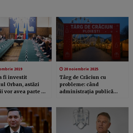
ombrie 2019
20 noiembrie 2025
 fi investit
Târg de Crăciun cu
ul Orban, astăzi
probleme: când
i vor avea parte de
administrația publică
le bucurii
ploiesteană ignoră legea
în numele „grabei”