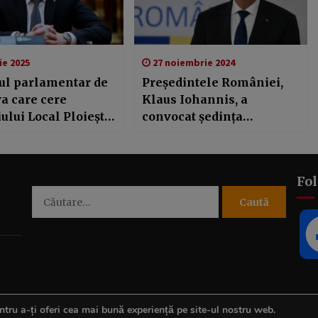
ie 2025
27 noiembrie 2024
ul parlamentar de
Președintele României,
a care cere
Klaus Iohannis, a
ului Local Ploiești
convocat ședința
jine FC Petrolul
Consiliului Suprem de
Apărare a Țării pentru
procesul electoral din
Fo
turul 1 al alegerilor
Caută
prezidențiale
după:
tru a-ți oferi cea mai bună experiență pe site-ul nostru web.