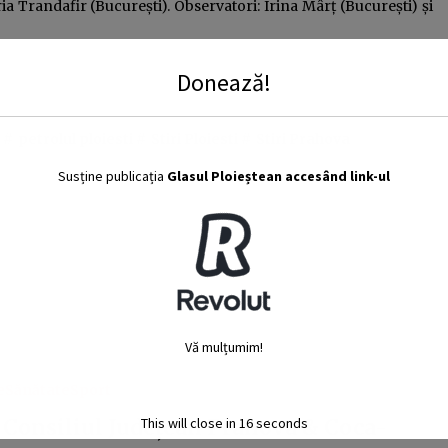
ia Trandafir (București). Observatori: Irina Mârț (București) și
Donează!
 #
petrolul ploiesti
#
Stiri Ploiesti
#
Stiri Prahova
Susține publicația
Glasul Ploieștean accesând link-ul
Vă mulțumim!
e
Sănătate
Sport
This will close in
15
seconds
: Consiliul Județean Prahova & Coca-