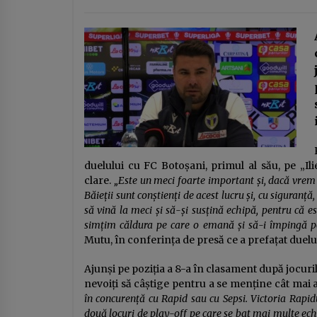
Ziua Principatelor Române – între
idealul istoric și realitatea
prezentului
24 ianuarie 2026
DOCUMENTUL austerităţii.
Guvernul taie salariile, urmează
concedieri masive, concursuri pe
post şi indicatori de performanţă.
14 ianuarie 2026
Apare „lista ruşinii” şi se dublează
alte impozite
duelului cu FC Botoșani, primul al său, pe „Ili
clare.
„Este un meci foarte important și, dacă vrem
Băieții sunt conștienți de acest lucru și, cu siguranță
să vină la meci și să-și susțină echipă, pentru că 
simțim căldura pe care o emană și să-i împingă pe
Mutu, în conferința de presă ce a prefațat duelu
Ajunși pe poziția a 8-a în clasament după jocuril
nevoiți să câștige pentru a se menține cât mai 
în concurență cu Rapid sau cu Sepsi. Victoria Rapidu
două locuri de play-off pe care se bat mai multe ech