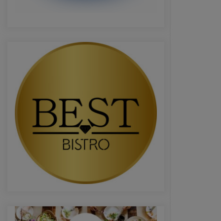
USR sau cum a fost compromisă
ideea de „alternativă”. Povestea
unui eșec anunțat
16 ianuarie 2026
Președintele Consiliului Județean
Prahova, Virgiliu Nanu, convoacă la
consultări liderii partidelor din
Consiliul Local Ploiești
9 septembrie 2025