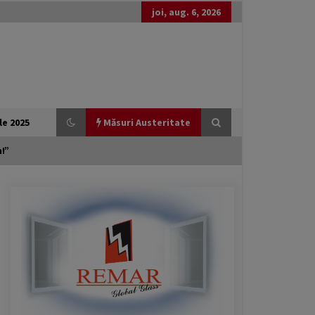
joi, aug. 6, 2026
le 2025
Măsuri Austeritate
!”
Generozitate externă, austeritate
internă: România între promisiuni
globale și realități locale
20 februarie 2026
Guvernul Bolojan taie iar de la
elevi. Programul național Vouchere
culturale pentru elevi a fost amânat
pentru anul școlar 2027 – 2028
3 februarie 2026