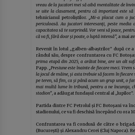
vreau de la jucatori mei să aibă mentalitate de învin
se uite la clasament, pentru că important este să 
tehnicianul petroliștilor.
„Mi-a placut cum a juc
periculoasă. Au jucatori interesanți, peste media d
capacitatea să te surprindă. Vor veni să joace, pentr
că va fi, fără doar și poate, o luptă intensă”,
a mai av
Revenit în lotul „galben-albaștrilor” după ce a
rândul său, despre confruntarea cu FC Botoșan
prima etapă din 2025, a arătat bine, are un alt sufl
Papp.
„Presiune este înainte de fiecare meci. Vrem 
la jocul de mâine, și asta trebuie să facem în fieca
pe teren, să fim, ca și până acum un grup unit, o fam
mai multă lume în tribună, pentru a ne încuraja, c
stadion”
, a adăugat fundașul central al „lupilor”.
Partida dintre FC Petrolul și FC Botoșani va înc
stadionului, ce va fi deschisă începând cu ora 10.
Confruntarea va fi condusă de către o brigadă
(București) și Alexandru Cerei (Cluj Napoca). R