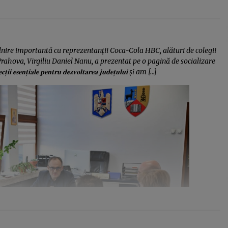
âlnire importantă cu reprezentanții Coca-Cola HBC, alături de colegii
Prahova, Virgiliu Daniel Nanu, a prezentat pe o pagină de socializare
𝐭̦𝐢𝐚𝐥𝐞 𝐩𝐞𝐧𝐭𝐫𝐮 𝐝𝐞𝐳𝐯𝐨𝐥𝐭𝐚𝐫𝐞𝐚 𝐣𝐮𝐝𝐞𝐭̦𝐮𝐥𝐮𝐢 și am […]