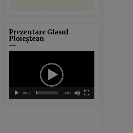
Prezentare Glasul
Ploieștean
Player
video
00:00
01:04