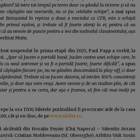
gători! Să intre tot timpul pe teren doar cu gândul la victorie și să nu
ne câștigăm noi meciurile, nu ce fac celelalte echipe”,
a mai spus
at Botoșaniul în repriza a doua a meciului cu CFR, este o echipă
in primul eșalon, și trebuie să fi foarte atenți la ei, pentru că au
u că au nevoie de puncte pentru a iesi din susbsolul clasamentului, așa
ertizat Mutu.
 fost suspendat în prima etapă din 2025, Paul Papp a vorbit, la
i. „
Sper să facem o partidă bună. Jucăm contra unei echipe care, în
u cu noul antrenor și va fi o partidă foarte, foarte dificilă”
, a spus
să câștigăm fiecare joc, nu ne gândim deocamdată la play-off, ci doar
re săptămână. Trebuie să ne facem datoria, să intrăm 100% concentrați
ilie, și doar așa vom reuși. Avem nevoie și de un stadion plin, de cât
hiar și pentru a ne certa, dar așa e frumos, să fim cât mai mulți pe
epe la ora 17.00, biletele putândând fi procurate atât de la casa
00, cât și on-line, de pe
www.iabilet.ro
.
 alcătuită din Horațiu Feșnic (Cluj Napoca) – Valentin Avram
ezervă: Cristian Moldoveanu (Sf. Gheorghe). Arbitru VAR: Sorin