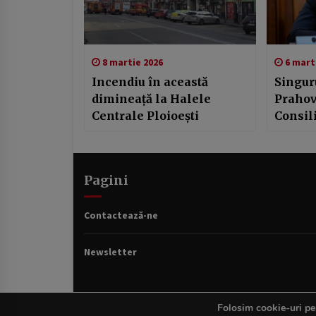
8 martie 2026
6 mart
Incendiu în această
Singur
dimineață la Halele
Prahov
Centrale Ploioești
Consili
să spri
Pagini
Contactează-ne
Newsletter
Folosim cookie-uri pen