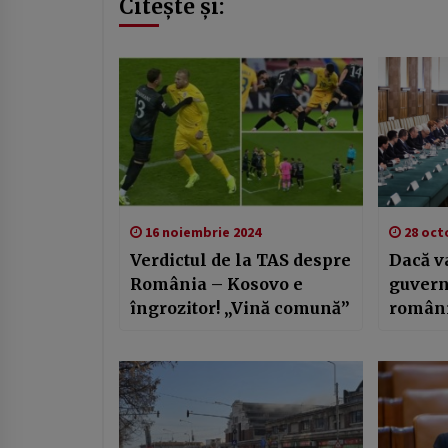
Citește și:
16 noiembrie 2024
28 oct
Verdictul de la TAS despre
Dacă va
România – Kosovo e
guvern
îngrozitor! „Vină comună”
români
ultime