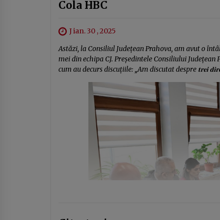
Cola HBC
J ian. 30 , 2025
Astăzi, la Consiliul Județean Prahova, am avut o înt
mei din echipa CJ. Președintele Consiliului Județean 
cum au decurs discuțiile: „Am discutat despre 𝐭𝐫𝐞𝐢 𝐝𝐢𝐫𝐞𝐜𝐭̦𝐢𝐢 𝐞𝐬𝐞𝐧