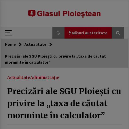
modal-check
Skip
to
content
Măsuri Austeritate
Home
Actualitate
Măsuri Austeritate
Precizări ale SGU Ploiești cu privire la „taxa de căutat
morminte în calculator”
Avocatul Poporului sesizează CCR privind
reforma lui Bolojan care prevede tăieri de 10%
ale cheltuielilor în administraţia publică.
Actualitate
Administrație
7 martie 2026
Precizări ale SGU Ploiești cu
USR a scumpit apa românilor. Jalon din PNRR
trecut cu vederea
privire la „taxa de căutat
21 februarie 2026
morminte în calculator”
Generozitate externă, austeritate internă:
România între promisiuni globale și realități
locale