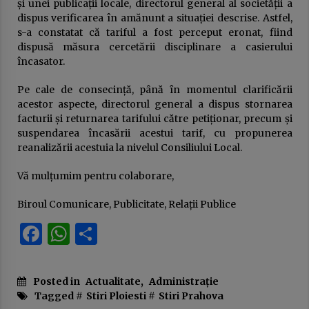
și unei publicații locale, directorul general al societății a
dispus verificarea în amănunt a situației descrise. Astfel,
s-a constatat că tariful a fost perceput eronat, fiind
dispusă măsura cercetării disciplinare a casierului
încasator.
Pe cale de consecință, până în momentul clarificării
acestor aspecte, directorul general a dispus stornarea
facturii și returnarea tarifului către petiționar, precum și
suspendarea încasării acestui tarif, cu propunerea
reanalizării acestuia la nivelul Consiliului Local.
Vă mulţumim pentru colaborare,
Biroul Comunicare, Publicitate, Relații Publice
Facebook
WhatsApp
Partajează
Posted in
Actualitate
,
Administrație
Tagged #
Stiri Ploiesti
#
Stiri Prahova