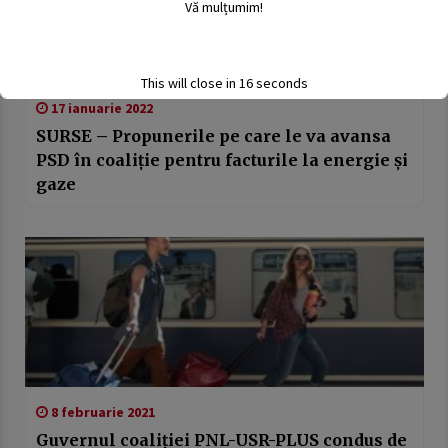
Vă mulțumim!
This will close in
15
seconds
17 ianuarie 2022
SURSE – Propunerile pe care le va avansa
PSD în coaliție pentru facturile la energie și
gaze
8 februarie 2021
Guvernul coaliției PNL-USR-PLUS condus de