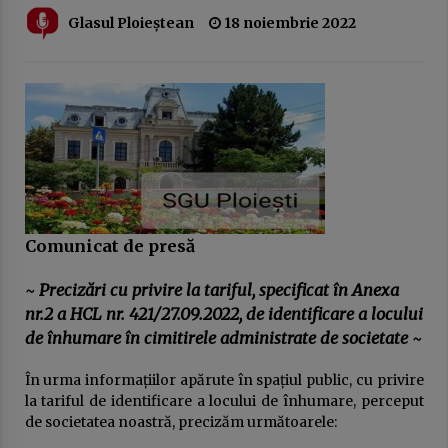
20 februarie 2026
Glasul Ploieștean
18 noiembrie 2022
Austeritatea fără rezultate: cum sunt pedepsiți
românii pentru greșeli pe care nu le-au făcut
10 februarie 2026
EuroNews.ro: Grindeanu, critic la adresa
partenerilor din coaliție: Când guvernezi,
trebuie să te ghideze dorința de a face viața
mai bună românilor, nu mai rea. Atunci nu are
3 februarie 2026
rost să guvernezi
Comunicat de presă
Guvernul Bolojan taie iar de la elevi.
Programul național Vouchere culturale pentru
elevi a fost amânat pentru anul școlar 2027 –
~
Precizări cu privire la tariful, specificat în Anexa
2028
3 februarie 2026
nr.2 a HCL nr. 421/27.09.2022, de identificare a locului
de înhumare în cimitirele administrate de societate ~
Ziua Principatelor Române – între idealul
istoric și realitatea prezentului
24 ianuarie 2026
În urma informațiilor apărute în spațiul public, cu privire
la tariful de identificare a locului de înhumare, perceput
de societatea noastră, precizăm următoarele:
Frustrarea și invidia dintre două lumi ale
muncii: multinaționalele și administrația