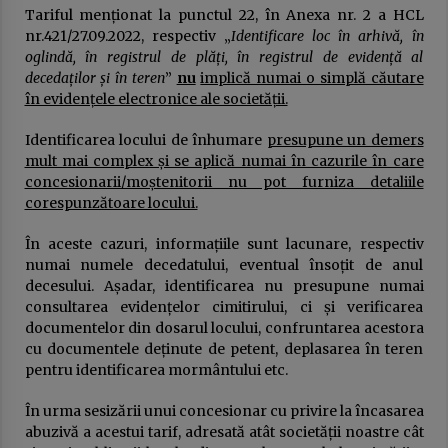
Tariful menționat la punctul 22, în Anexa nr. 2 a HCL
publică
nr.421/27.09.2022, respectiv „
Identificare loc în arhivă, în
23 ianuarie 2026
oglindă, în registrul de plăți, în registrul de evidență al
decedaților și în teren
”
nu
implică numai o simplă căutare
USR sau cum a fost compromisă ideea de
„alternativă”. Povestea unui eșec anunțat
în evidențele electronice ale societății.
16 ianuarie 2026
Identificarea locului de înhumare
presupune un demers
mult mai complex și se aplică numai în cazurile în care
DOCUMENTUL austerităţii. Guvernul taie
concesionarii/moștenitorii nu pot furniza detaliile
salariile, urmează concedieri masive,
corespunzătoare locului.
concursuri pe post şi indicatori de
performanţă. Apare „lista ruşinii” şi se
14 ianuarie 2026
dublează alte impozite
În aceste cazuri, informațiile sunt lacunare, respectiv
numai numele decedatului, eventual însoțit de anul
Deputatul Bogdan Toader (PSD): „Românii au
nevoie de o piață RCA corectă și echilibrată!”
decesului. Așadar, identificarea nu presupune numai
14 octombrie 2025
consultarea evidențelor cimitirului, ci și verificarea
documentelor din dosarul locului, confruntarea acestora
cu documentele deținute de petent, deplasarea în teren
Președintele Consiliului Județean Prahova,
pentru identificarea mormântului etc.
Virgiliu Nanu, convoacă la consultări liderii
partidelor din Consiliul Local Ploiești
9 septembrie 2025
În urma sesizării unui concesionar cu privire la încasarea
abuzivă a acestui tarif, adresată atât societății noastre cât