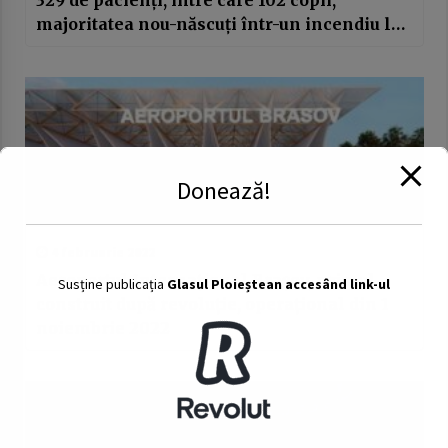
329 de pacienţi, între care 102 copii,
majoritatea nou-născuţi într-un incendiu la
Spitalul Judeţean Suceava
Donează!
4 februarie 2022
Aeroportul Internaţional Braşov, primul
Susține publicația
Glasul Ploieștean accesând link-ul
construit după revoluție, operaţional din 1
noiembrie 2022