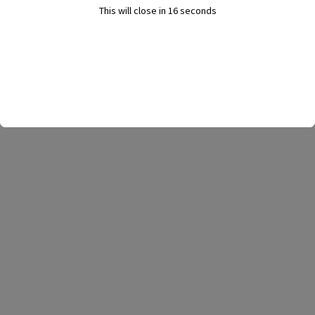
This will close in
16
seconds
15 martie 2025
BIROUL ELECTORAL CENTRAL – Comunicat
privind candidatură MARCELA LAVINIA
ȘANDRU
5 ianuarie 2023
FC Petrolul Ploiești: A început „operațiunea”