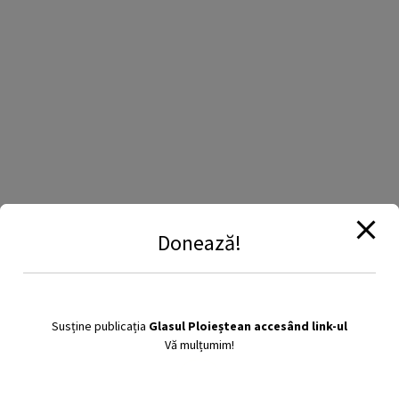
Citește și:
14 octombrie 2020
Donează!
Profesorii vor primi un stimulent de risc de
până la 2000 lei. Lege adoptată și de Camera
Deputaților – for decizional
Susține publicația
Glasul Ploieștean accesând link-ul
Vă mulțumim!