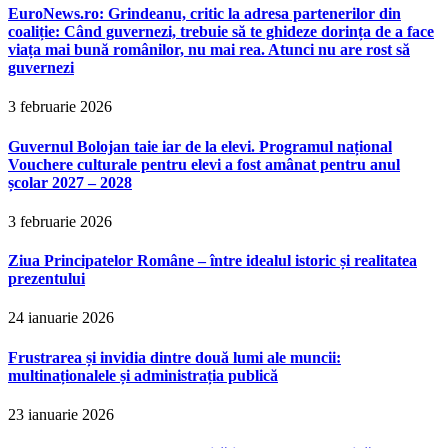
EuroNews.ro: Grindeanu, critic la adresa partenerilor din
coaliție: Când guvernezi, trebuie să te ghideze dorința de a face
viața mai bună românilor, nu mai rea. Atunci nu are rost să
guvernezi
3 februarie 2026
Guvernul Bolojan taie iar de la elevi. Programul național
Vouchere culturale pentru elevi a fost amânat pentru anul
școlar 2027 – 2028
3 februarie 2026
Ziua Principatelor Române – între idealul istoric și realitatea
prezentului
24 ianuarie 2026
Frustrarea și invidia dintre două lumi ale muncii:
multinaționalele și administrația publică
23 ianuarie 2026