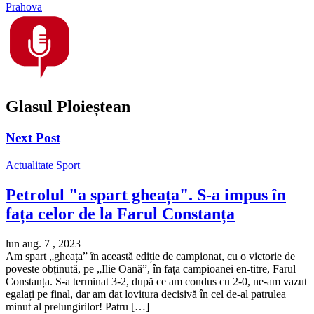
Prahova
Glasul Ploieștean
Next Post
Actualitate
Sport
Petrolul "a spart gheața". S-a impus în
fața celor de la Farul Constanța
lun aug. 7 , 2023
Am spart „gheața” în această ediție de campionat, cu o victorie de
poveste obținută, pe „Ilie Oană”, în fața campioanei en-titre, Farul
Constanța. S-a terminat 3-2, după ce am condus cu 2-0, ne-am vazut
egalați pe final, dar am dat lovitura decisivă în cel de-al patrulea
minut al prelungirilor! Patru […]