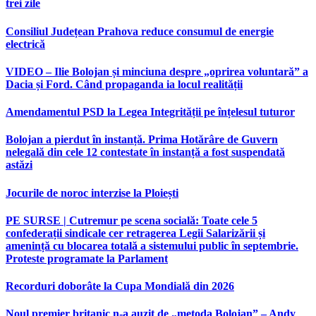
trei zile
Consiliul Județean Prahova reduce consumul de energie
electrică
VIDEO – Ilie Bolojan și minciuna despre „oprirea voluntară” a
Dacia și Ford. Când propaganda ia locul realității
Amendamentul PSD la Legea Integrității pe înțelesul tuturor
Bolojan a pierdut în instanță. Prima Hotărâre de Guvern
nelegală din cele 12 contestate în instanță a fost suspendată
astăzi
Jocurile de noroc interzise la Ploiești
PE SURSE | Cutremur pe scena socială: Toate cele 5
confederații sindicale cer retragerea Legii Salarizării și
amenință cu blocarea totală a sistemului public în septembrie.
Proteste programate la Parlament
Recorduri doborâte la Cupa Mondială din 2026
Noul premier britanic n-a auzit de „metoda Bolojan” – Andy