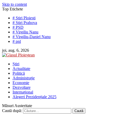
Skip to content
Top Etichete
# Stiri Ploiesti
# Stiri Prahova
# PSD
# Virgiliu Nanu
# Virgiliu-Daniel Nanu
# pnl
joi, aug. 6, 2026
Știri
Actualitate
Politică
Administrație
Economie
Dezvoltare
Internațional
Alegeri Prezidențiale 2025
Măsuri Austeritate
Caută după: