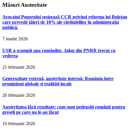
Măsuri Austeritate
Avocatul Poporului sesizează CCR privind reforma lui Bolojan
care prevede tăieri de 10% ale cheltuielilor în administraţia
publică.
7 martie 2026
USR a scumpit apa românilor. Jalon din PNRR trecut cu
vederea
21 februarie 2026
Generozitate externă, austeritate internă: România între
promisiuni globale și realități locale
20 februarie 2026
Austeritatea fără rezultate: cum sunt pedepsiți românii pentru
greșeli pe care nu le-au făcut
10 februarie 2026