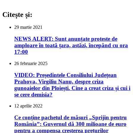
Citește și:
29 martie 2021
NEWS ALERT: Sunt anunțate proteste de
amploare în toată țara, astăzi, începând cu ora
17:00
26 februarie 2025
VIDEO: Președintele Consiliului Județean
Prahova, Virgiliu Nanu, despre criza
gunoaielor din Ploiești. Cine a creat criza și cui i
se cere demisia?
12 aprilie 2022
Ce conţine pachetul de măsuri „Sprijin pentru
România”: Guvernul dă 300 milioane de euro
pentru a compensa creşterea preţurilor