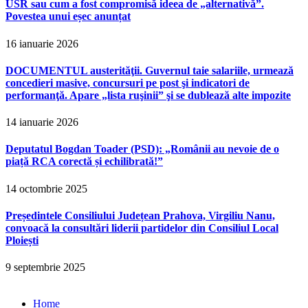
USR sau cum a fost compromisă ideea de „alternativă”.
Povestea unui eșec anunțat
16 ianuarie 2026
DOCUMENTUL austerităţii. Guvernul taie salariile, urmează
concedieri masive, concursuri pe post şi indicatori de
performanţă. Apare „lista ruşinii” şi se dublează alte impozite
14 ianuarie 2026
Deputatul Bogdan Toader (PSD): „Românii au nevoie de o
piață RCA corectă și echilibrată!”
14 octombrie 2025
Președintele Consiliului Județean Prahova, Virgiliu Nanu,
convoacă la consultări liderii partidelor din Consiliul Local
Ploiești
9 septembrie 2025
Home