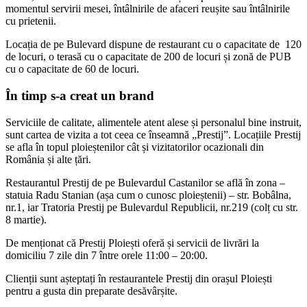
momentul servirii mesei, întâlnirile de afaceri reușite sau întâlnirile
cu prietenii.
Locația de pe Bulevard dispune de restaurant cu o capacitate de 120
de locuri, o terasă cu o capacitate de 200 de locuri și zonă de PUB
cu o capacitate de 60 de locuri.
În timp s-a creat un brand
Serviciile de calitate, alimentele atent alese și personalul bine instruit,
sunt cartea de vizita a tot ceea ce înseamnă „Prestij”. Locațiile Prestij
se afla în topul ploieștenilor cât și vizitatorilor ocazionali din
România și alte țări.
Restaurantul Prestij de pe Bulevardul Castanilor se află în zona –
statuia Radu Stanian (așa cum o cunosc ploieștenii) – str. Bobâlna,
nr.1, iar Tratoria Prestij pe Bulevardul Republicii, nr.219 (colț cu str.
8 martie).
De menționat că Prestij Ploiești oferă și servicii de livrări la
domiciliu 7 zile din 7 între orele 11:00 – 20:00.
Clienții sunt așteptați în restaurantele Prestij din orașul Ploiești
pentru a gusta din preparate desăvârșite.