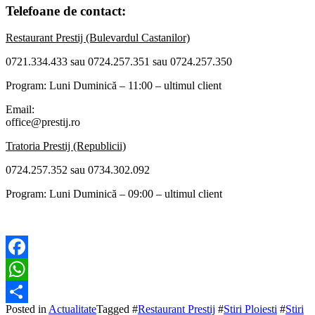
Telefoane de contact:
Restaurant Prestij (Bulevardul Castanilor)
0721.334.433 sau 0724.257.351 sau 0724.257.350
Program: Luni Duminică – 11:00 – ultimul client
Email:
office@prestij.ro
Tratoria Prestij (Republicii)
0724.257.352 sau 0734.302.092
Program: Luni Duminică – 09:00 – ultimul client
Facebook
WhatsApp
Posted in
Actualitate
Tagged #
Restaurant Prestij
#
Stiri Ploiesti
#
Stiri
Partajează