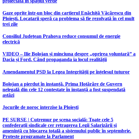
proiectată în spațiul verde
Gaze oprite într-un bloc din cartierul Enăchiță Văcărescu din
Ploiești. Locatarii speră ca problema să fie rezolvată în cel mult
trei zile
Consiliul Județean Prahova reduce consumul de energie
electrică
VIDEO – Ilie Bolojan și minciuna despre „oprirea voluntară” a
Dacia și Ford. Când propaganda ia locul realității
Amendamentul PSD la Legea Integrității pe înțelesul tuturor
Bolojan a pierdut în instanță. Prima Hotărâre de Guvern
nelegală din cele 12 contestate în instanță a fost suspendată
astăzi
Jocurile de noroc interzise la Ploiești
PE SURSE | Cutremur pe scena socială: Toate cele 5
confederații sindicale cer retragerea Legii Salarizării și
amenință cu blocarea totală a sistemului public în septembrie.
Proteste programate la Parlament