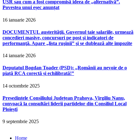
USR sau cum a fost compromisă ideea de „alternativă”.
Povestea unui eșec anunțat
16 ianuarie 2026
DOCUMENTUL austerităţii. Guvernul taie salariile, urmează
concedieri masive, concursuri pe post şi indicatori de
performanţă. Apare „lista ruşinii” şi se dublează alte impozite
14 ianuarie 2026
Deputatul Bogdan Toader (PSD): „Românii au nevoie de o
piață RCA corectă și echilibrată!”
14 octombrie 2025
Președintele Consiliului Județean Prahova, Virgiliu Nanu,
convoacă la consultări liderii partidelor din Consiliul Local
Ploiești
9 septembrie 2025
Home