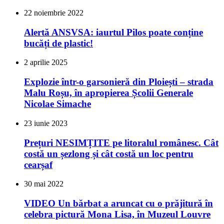
22 noiembrie 2022
Alertă ANSVSA: iaurtul Pilos poate conține
bucăți de plastic!
2 aprilie 2025
Explozie într-o garsonieră din Ploiești – strada
Malu Roșu, în apropierea Școlii Generale
Nicolae Simache
23 iunie 2023
Prețuri NESIMȚITE pe litoralul românesc. Cât
costă un șezlong și cât costă un loc pentru
cearșaf
30 mai 2022
VIDEO Un bărbat a aruncat cu o prăjitură în
celebra pictură Mona Lisa, în Muzeul Louvre