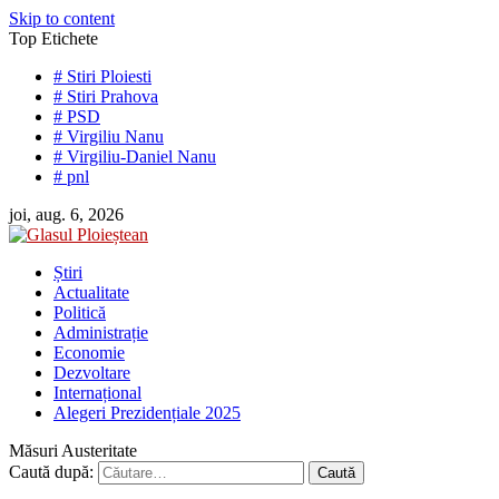
Skip to content
Top Etichete
# Stiri Ploiesti
# Stiri Prahova
# PSD
# Virgiliu Nanu
# Virgiliu-Daniel Nanu
# pnl
joi, aug. 6, 2026
Știri
Actualitate
Politică
Administrație
Economie
Dezvoltare
Internațional
Alegeri Prezidențiale 2025
Măsuri Austeritate
Caută după: