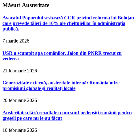
Măsuri Austeritate
Avocatul Poporului sesizează CCR privind reforma lui Bolojan
care prevede tăieri de 10% ale cheltuielilor în administraţia
publică.
7 martie 2026
USR a scumpit apa românilor. Jalon din PNRR trecut cu
vederea
21 februarie 2026
Generozitate externă, austeritate internă: România între
promisiuni globale și realități locale
20 februarie 2026
Austeritatea fără rezultate: cum sunt pedepsiți românii pentru
greșeli pe care nu le-au făcut
10 februarie 2026