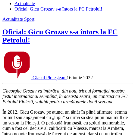
Actualitate
Oficial: Gicu Grozav s-a întors la FC Petrolul!
Actualitate
Sport
Oficial: Gicu Grozav s-a întors la FC
Petrolul!
Glasul Ploieștean
16 iunie 2022
Gheorghe Grozav va îmbrăca, din nou, tricoul formației noastre,
fostul internațional semnând, în această seară, un contract cu FC
Petrolul Ploiesti, valabil pentru următoarele două sezoane.
În 2012, Gicu Grozav, pe atunci un tânăr în plină afirmare, semna
primul său angajament cu „lupii” și urma să stea puțin mai mult de
un sezon la Ploiești. O perioadă frumoasă, cu goluri memorabile,
cum a fost cel decisiv al calificării cu Vitesse, marcat la Arnhem,
într-o noapte frumoasă de început de august, dar și cu un trofeu,