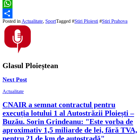
Facebook
WhatsApp
Posted in
Actualitate
,
Sport
Tagged #
Stiri Ploiesti
#
Stiri Prahova
Partajează
Glasul Ploieștean
Next Post
Actualitate
CNAIR a semnat contractul pentru
execuția lotului 1 al Autostrăzii Ploiești –
Buzău. Sorin Grindeanu: "Este vorba de
aproximativ 1,5 miliarde de lei, fără TVA,
pentru 21 de km de autostradă"