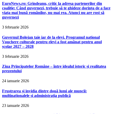
EuroNews.ro: Grindeanu, critic la adresa partenerilor din
coaliție: Când guvernezi, trebuie să te ghideze dorința de a face
viața mai bună românilor, nu mai rea. Atunci nu are rost să
guvernezi
3 februarie 2026
Guvernul Bolojan taie iar de la elevi. Programul național
Vouchere culturale pentru elevi a fost amânat pentru anul
școlar 2027 – 2028
3 februarie 2026
Ziua Principatelor Române – între idealul istoric și realitatea
prezentului
24 ianuarie 2026
Frustrarea și invidia dintre două lumi ale muncii:
multinaționalele și administrația publică
23 ianuarie 2026