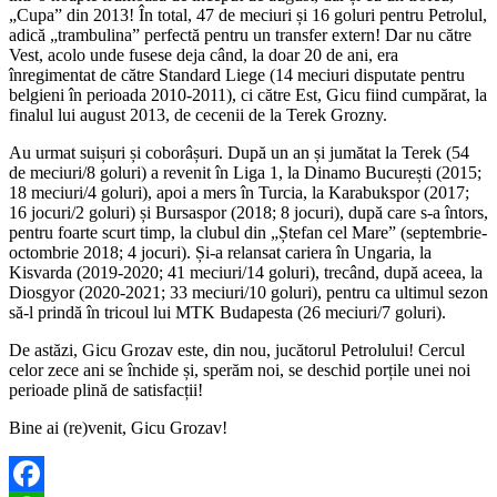
„Cupa” din 2013! În total, 47 de meciuri și 16 goluri pentru Petrolul,
adică „trambulina” perfectă pentru un transfer extern! Dar nu către
Vest, acolo unde fusese deja când, la doar 20 de ani, era
înregimentat de către Standard Liege (14 meciuri disputate pentru
belgieni în perioada 2010-2011), ci către Est, Gicu fiind cumpărat, la
finalul lui august 2013, de cecenii de la Terek Grozny.
Au urmat suișuri și coborâșuri. După un an și jumătat la Terek (54
de meciuri/8 goluri) a revenit în Liga 1, la Dinamo București (2015;
18 meciuri/4 goluri), apoi a mers în Turcia, la Karabukspor (2017;
16 jocuri/2 goluri) și Bursaspor (2018; 8 jocuri), după care s-a întors,
pentru foarte scurt timp, la clubul din „Ștefan cel Mare” (septembrie-
octombrie 2018; 4 jocuri). Și-a relansat cariera în Ungaria, la
Kisvarda (2019-2020; 41 meciuri/14 goluri), trecând, după aceea, la
Diosgyor (2020-2021; 33 meciuri/10 goluri), pentru ca ultimul sezon
să-l prindă în tricoul lui MTK Budapesta (26 meciuri/7 goluri).
De astăzi, Gicu Grozav este, din nou, jucătorul Petrolului! Cercul
celor zece ani se închide și, sperăm noi, se deschid porțile unei noi
perioade plină de satisfacții!
Bine ai (re)venit, Gicu Grozav!