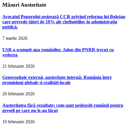
Măsuri Austeritate
Avocatul Poporului sesizează CCR privind reforma lui Bolojan
care prevede tăieri de 10% ale cheltuielilor în administraţia
publică.
7 martie 2026
USR a scumpit apa românilor. Jalon din PNRR trecut cu
vederea
21 februarie 2026
Generozitate externă, austeritate internă: România între
promisiuni globale și realități locale
20 februarie 2026
Austeritatea fără rezultate: cum sunt pedepsiți românii pentru
greșeli pe care nu le-au făcut
10 februarie 2026