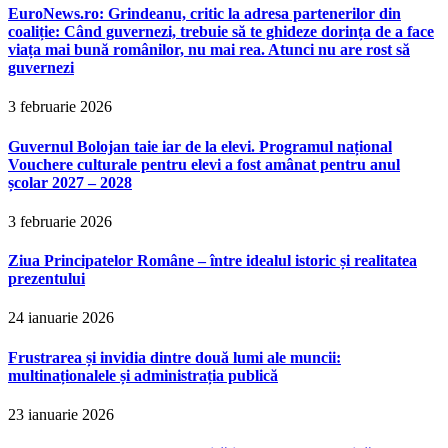
EuroNews.ro: Grindeanu, critic la adresa partenerilor din
coaliție: Când guvernezi, trebuie să te ghideze dorința de a face
viața mai bună românilor, nu mai rea. Atunci nu are rost să
guvernezi
3 februarie 2026
Guvernul Bolojan taie iar de la elevi. Programul național
Vouchere culturale pentru elevi a fost amânat pentru anul
școlar 2027 – 2028
3 februarie 2026
Ziua Principatelor Române – între idealul istoric și realitatea
prezentului
24 ianuarie 2026
Frustrarea și invidia dintre două lumi ale muncii:
multinaționalele și administrația publică
23 ianuarie 2026