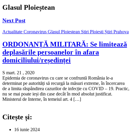
Glasul Ploieștean
Next Post
Actualitate
Coronavirus
Glasul Ploiestean
Stiri Ploiesti
Știri Prahova
ORDONANȚĂ MILITARĂ: Se limitează
deplasările persoanelor în afara
domiciliului/reședinței
S mart. 21 , 2020
Epidemia de coronavirus cu care se confruntă România le-a
determinat pe autorități să recurgă la măsuri extreme, în încercarea
de a limita răspândirea cazurilor de infecție cu COVID – 19. Practic,
nu se mai poate ieși din case decât în mod absolut justificat.
Ministerul de Interne, în temeiul art. 4 […]
Citește și:
16 iunie 2024