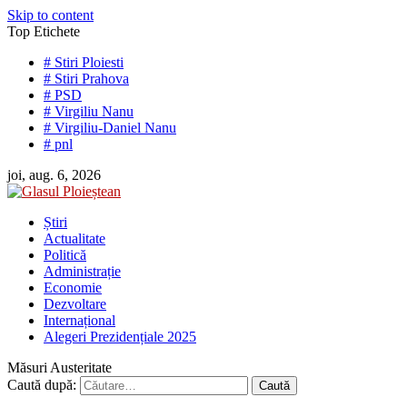
Skip to content
Top Etichete
# Stiri Ploiesti
# Stiri Prahova
# PSD
# Virgiliu Nanu
# Virgiliu-Daniel Nanu
# pnl
joi, aug. 6, 2026
Știri
Actualitate
Politică
Administrație
Economie
Dezvoltare
Internațional
Alegeri Prezidențiale 2025
Măsuri Austeritate
Caută după: