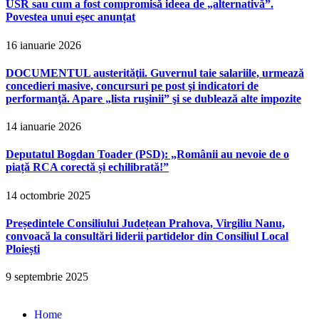
USR sau cum a fost compromisă ideea de „alternativă”.
Povestea unui eșec anunțat
16 ianuarie 2026
DOCUMENTUL austerităţii. Guvernul taie salariile, urmează
concedieri masive, concursuri pe post şi indicatori de
performanţă. Apare „lista ruşinii” şi se dublează alte impozite
14 ianuarie 2026
Deputatul Bogdan Toader (PSD): „Românii au nevoie de o
piață RCA corectă și echilibrată!”
14 octombrie 2025
Președintele Consiliului Județean Prahova, Virgiliu Nanu,
convoacă la consultări liderii partidelor din Consiliul Local
Ploiești
9 septembrie 2025
Home