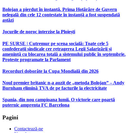
Bolojan a pierdut în instanță. Prima Hotărâre de Guvern
nelegală din cele 12 contestate în instanță a fost suspendată
astăzi
Jocurile de noroc interzise la Ploiești
PE SURSE | Cutremur pe scena socială: Toate cele 5
confederații sindicale cer retragerea Legii Salarizării și
amenință cu blocarea totală a sistemului public în septembrie.
Proteste programate la Parlament
Recorduri doborâte la Cupa Mondială din 2026
Noul premier britanic n-a auzit de „metoda Bolojan” – Andy
Burnham elimină TVA de pe facturile la electricitate
Spania, din nou campioana lumii. O victorie care poartă
puternic amprenta FC Barcelona
Pagini
Contactează-ne