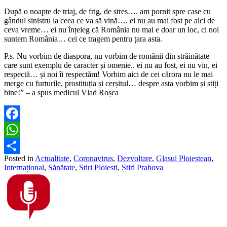
După o noapte de triaj, de frig, de stres…. am pornit spre case cu
gândul sinistru la ceea ce va să vină…. ei nu au mai fost pe aici de
ceva vreme… ei nu înțeleg că România nu mai e doar un loc, ci noi
suntem România… cei ce tragem pentru țara asta.
P.s. Nu vorbim de diaspora, nu vorbim de românii din străinătate
care sunt exemplu de caracter și omenie.. ei nu au fost, ei nu vin, ei
respectă… și noi îi respectăm! Vorbim aici de cei cărora nu le mai
merge cu furturile, prostituția și cerșitul… despre asta vorbim și stiți
bine!” – a spus medicul Vlad Roșca
Facebook
WhatsApp
Posted in
Actualitate
,
Coronavirus
,
Dezvoltare
,
Glasul Ploiestean
,
Partajează
Internațional
,
Sănătate
,
Stiri Ploiesti
,
Știri Prahova