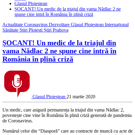
Glasul Ploiestean
ȘOCANT! Un medic de la triajul din vama Nădlac 2 ne
spune cine intră în România în plină criză
Actualitate
Coronavirus
Dezvoltare
Glasul Ploiestean
Internațional
Sănătate
Stiri Ploiesti
Știri Prahova
ȘOCANT! Un medic de la triajul din
vama Nădlac 2 ne spune cine intră în
România în plină criză
Glasul Ploieștean
21 martie 2020
Un
medic, care asigură permanența la triajul din vama Nădlac 2,
povestește cine vine în România în plină criză generată de pandemia
de Coronavirus.
Numărul celor din “Diasporă” care au contracte de muncă cu acte de