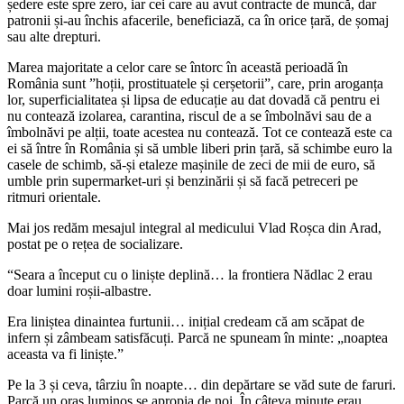
ședere este spre zero, iar cei care au avut contracte de muncă, dar
patronii și-au închis afacerile, beneficiază, ca în orice țară, de șomaj
sau alte drepturi.
Marea majoritate a celor care se întorc în această perioadă în
România sunt ”hoții, prostituatele și cerșetorii”, care, prin aroganța
lor, superficialitatea și lipsa de educație au dat dovadă că pentru ei
nu contează izolarea, carantina, riscul de a se îmbolnăvi sau de a
îmbolnăvi pe alții, toate acestea nu contează. Tot ce contează este ca
ei să între în România și să umble liberi prin țară, să schimbe euro la
casele de schimb, să-și etaleze mașinile de zeci de mii de euro, să
umble prin supermarket-uri și benzinării și să facă petreceri pe
ritmuri orientale.
Mai jos redăm mesajul integral al medicului Vlad Roșca din Arad,
postat pe o rețea de socializare.
“Seara a început cu o liniște deplină… la frontiera Nădlac 2 erau
doar lumini roșii-albastre.
Era liniștea dinaintea furtunii… inițial credeam că am scăpat de
infern și zâmbeam satisfăcuți. Parcă ne spuneam în minte: „noaptea
aceasta va fi liniște.”
Pe la 3 și ceva, târziu în noapte… din depărtare se văd sute de faruri.
Parcă un oraș luminos se apropia de noi. În câteva minute erau