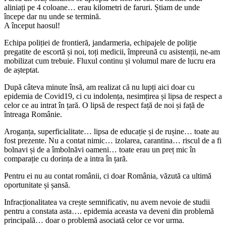
aliniați pe 4 coloane… erau kilometri de faruri. Știam de unde
începe dar nu unde se termină.
A început haosul!
Echipa poliției de frontieră, jandarmeria, echipajele de poliție
pregatite de escortă și noi, toți medicii, împreună cu asistenții, ne-am
mobilizat cum trebuie. Fluxul continu și volumul mare de lucru era
de așteptat.
După câteva minute însă, am realizat că nu lupți aici doar cu
epidemia de Covid19, ci cu indolența, nesimțirea și lipsa de respect a
celor ce au intrat în țară. O lipsă de respect față de noi și față de
întreaga Românie.
Aroganța, superficialitate… lipsa de educație și de rușine… toate au
fost prezente. Nu a contat nimic… izolarea, carantina… riscul de a fi
bolnavi și de a îmbolnăvi oameni… toate erau un preț mic în
comparație cu dorința de a intra în țară.
Pentru ei nu au contat românii, ci doar România, văzută ca ultimă
oportunitate și șansă.
Infracționalitatea va crește semnificativ, nu avem nevoie de studii
pentru a constata asta…. epidemia aceasta va deveni din problemă
principală… doar o problemă asociată celor ce vor urma.