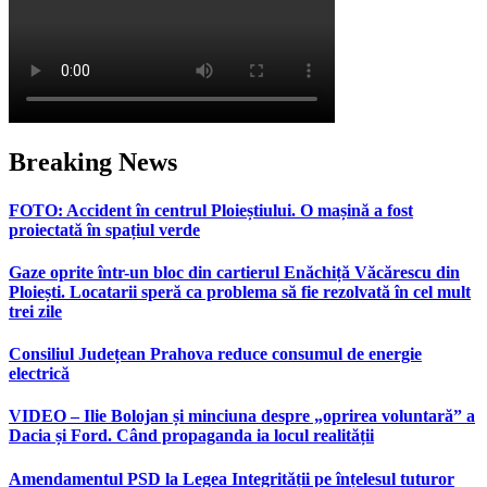
Breaking News
FOTO: Accident în centrul Ploieștiului. O mașină a fost
proiectată în spațiul verde
Gaze oprite într-un bloc din cartierul Enăchiță Văcărescu din
Ploiești. Locatarii speră ca problema să fie rezolvată în cel mult
trei zile
Consiliul Județean Prahova reduce consumul de energie
electrică
VIDEO – Ilie Bolojan și minciuna despre „oprirea voluntară” a
Dacia și Ford. Când propaganda ia locul realității
Amendamentul PSD la Legea Integrității pe înțelesul tuturor