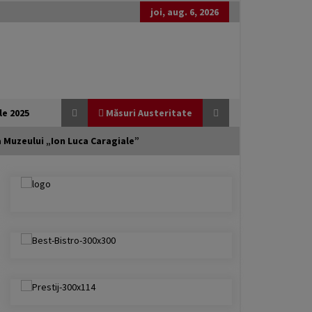
joi, aug. 6, 2026
le 2025
Măsuri Austeritate
ea Muzeului „Ion Luca Caragiale”
Generozitate externă, austeritate
internă: România între promisiuni
globale și realități locale
20 februarie 2026
Guvernul Bolojan taie iar de la
elevi. Programul național Vouchere
culturale pentru elevi a fost amânat
pentru anul școlar 2027 – 2028
3 februarie 2026