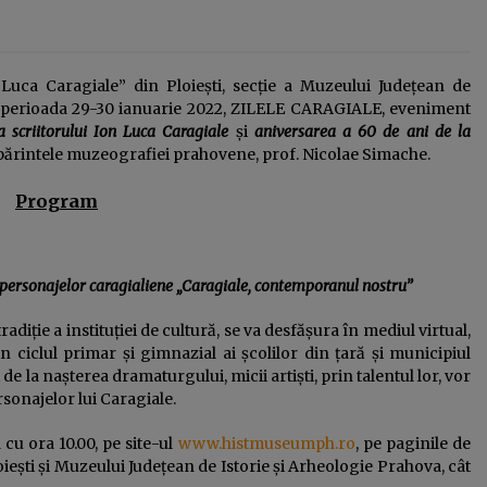
nu are rost să guvernezi
Frustrarea și invidia dintre două
lumi ale muncii: multinaționalele și
administrația publică
23 ianuarie 2026
Luca Caragiale” din Ploieşti, secţie a Muzeului Judeţean de
în perioada 29-30 ianuarie 2022, ZILELE CARAGIALE, eveniment
Deputatul Bogdan Toader (PSD):
 scriitorului Ion Luca Caragiale
şi
aniversarea a 60 de ani de la
„Românii au nevoie de o piață RCA
părintele muzeografiei prahovene, prof. Nicolae Simache.
corectă și echilibrată!”
14 octombrie 2025
Program
a personajelor caragialiene
„Caragiale, contemporanul nostru”
adiţie a instituţiei de cultură, se va desfăşura în mediul virtual,
 ciclul primar şi gimnazial ai şcolilor din ţară și municipiul
 de la naşterea dramaturgului, micii artişti, prin talentul lor, vor
sonajelor lui Caragiale.
cu ora 10.00, pe site-ul
www.histmuseumph.ro
, pe paginile de
eşti şi Muzeului Judeţean de Istorie şi Arheologie Prahova, cât