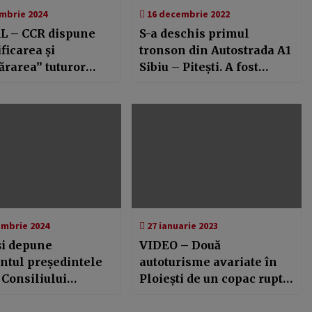
mbrie 2024
16 decembrie 2022
L – CCR dispune
S-a deschis primul
ficarea și
tronson din Autostrada A1
rarea” tuturor
Sibiu – Pitești. A fost
elor de vot din
finalizat înainte de
tur al alegerilor
termen!
ențiale
mbrie 2024
27 ianuarie 2023
și depune
VIDEO – Două
ntul președintele
autoturisme avariate în
 Consiliului
Ploiești de un copac rupt
an Prahova,
din cauza zăpezii