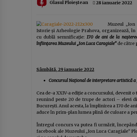
Glasul Ploieștean
28 ianuarie 2022
Ziua Principatelor Române – între
idealul istoric și realitatea
prezentului
24 ianuarie 2026
Muzeul „Ion 
Istorie şi Arheologie Prahova, organizează, 
DOCUMENTUL austerităţii.
cu dublă semnificaţie:
170 de ani de la naşterea
Guvernul taie salariile, urmează
înfiinţarea Muzeului „Ion Luca Caragiale”
de către 
concedieri masive, concursuri pe
post şi indicatori de performanţă.
14 ianuarie 2026
Apare „lista ruşinii” şi se dublează
alte impozite
Sâmbătă, 29 ianuarie 2022
Concursul Na
ț
ional de interpretare artistică 
Cea de-a XXIV-a ediţie a concursului, devenit o tr
reunind peste 20 de trupe de actori – elevi din
București. Anul acesta, la împlinirea a 170 de ani
aduce în prim-plan lumea plină de culoare a per
Întregul concurs va putea fi urmărit, începând 
facebook ale Muzeului „Ion Luca Caragiale” Ploi