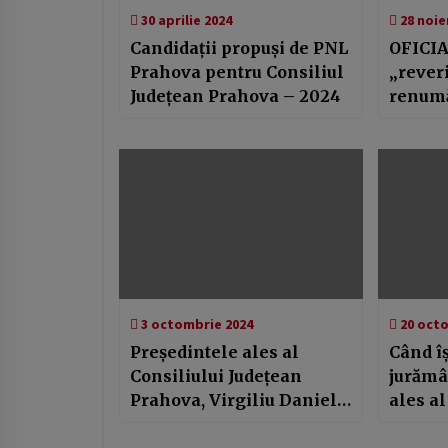
30 aprilie 2024
28 noie
Candidații propuși de PNL
OFICIA
Prahova pentru Consiliul
„reveri
Județean Prahova – 2024
renumă
buletin
primul 
prezid
3 octombrie 2024
20 octo
Președintele ales al
Când î
Consiliului Județean
jurămâ
Prahova, Virgiliu Daniel
ales al
Nanu, validat de
Județe