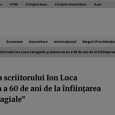
modal-check
va
# PSD
# Virgiliu Nanu
# Virgiliu-Daniel Nanu
# pnl
e
Economie
Dezvoltare
Internațional
Alegeri Prezidenția
iitorului Ion Luca Caragiale şi aniversarea a 60 de ani de la înfiinţar
USR a scumpit apa românilor. Jalon
din PNRR trecut cu vederea
a scriitorului Ion Luca
21 februarie 2026
 a 60 de ani de la înfiinţarea
EuroNews.ro: Grindeanu, critic la
agiale”
adresa partenerilor din coaliție:
Când guvernezi, trebuie să te
ghideze dorința de a face viața mai
3 februarie 2026
bună românilor, nu mai rea. Atunci