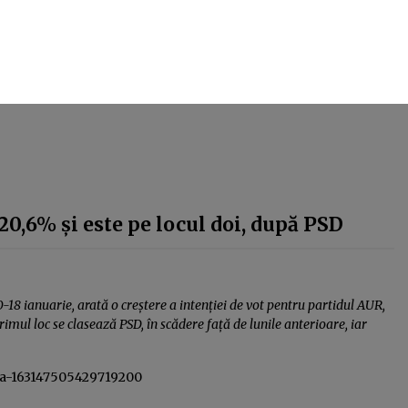
0,6% și este pe locul doi, după PSD
-18 ianuarie, arată o creștere a intenției de vot pentru partidul AUR,
rimul loc se clasează PSD, în scădere față de lunile anterioare, iar