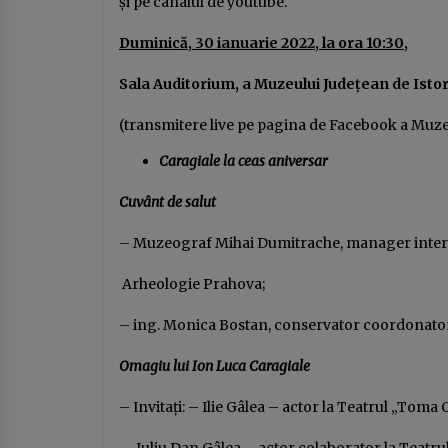
şi pe canalul de youtube.
Duminică, 30 ianuarie 2022, la ora 10:30,
Sala Auditorium, a Muzeului Judeţean de Istor
(transmitere live pe pagina de Facebook a Muzeu
Caragiale la ceas aniversar
Cuvânt de salut
– Muzeograf Mihai Dumitrache, manager interim
Arheologie Prahova;
– ing. Monica Bostan, conservator coordonator 
Omagiu lui Ion Luca Caragiale
– Invitaţi: – Ilie Gâlea – actor la Teatrul „Toma 