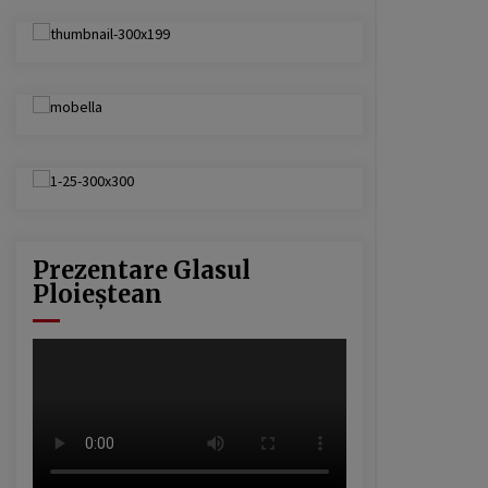
USR sau cum a fost compromisă
ideea de „alternativă”. Povestea
unui eșec anunțat
16 ianuarie 2026
Președintele Consiliului Județean
Prahova, Virgiliu Nanu, convoacă la
consultări liderii partidelor din
Consiliul Local Ploiești
9 septembrie 2025
Prezentare Glasul
Ploieștean