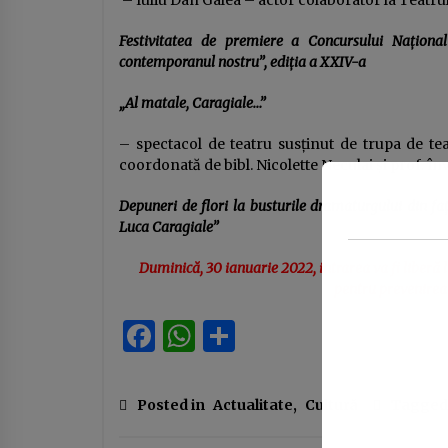
– Iuliu Dan Gâlea – actor colaborator la Teatru
Festivitatea de premiere a Concursului Naţional 
contemporanul nostru”, ediţia a XXIV-a
„
Al matale, Caragiale…”
– spectacol de teatru susţinut de trupa de teat
coordonată de bibl. Nicolette Neculai și prof. înv
Depuneri de flori la busturile dramaturgului din fa
Luca Caragiale”
Duminică, 30 ianuarie 2022, intrarea va fi liberă
pentru prevenirea
Facebook
WhatsApp
Partajează
Posted in
Actualitate
,
Cultură
Tagged