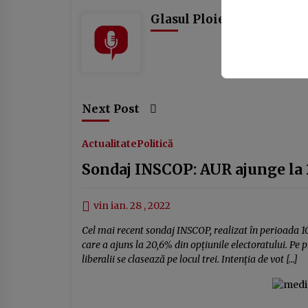
Glasul Ploieștean
Next Post
Actualitate
Politică
Sondaj INSCOP: AUR ajunge la 2
vin ian. 28 , 2022
Cel mai recent sondaj INSCOP, realizat în perioada 10
care a ajuns la 20,6% din opțiunile electoratului. Pe p
liberalii se clasează pe locul trei. Intenția de vot […]