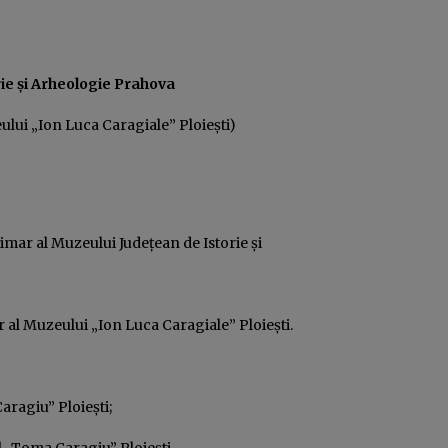
ie şi Arheologie Prahova
lui „Ion Luca Caragiale” Ploieşti)
ar al Muzeului Judeţean de Istorie şi
al Muzeului „Ion Luca Caragiale” Ploieşti.
Caragiu” Ploieşti;