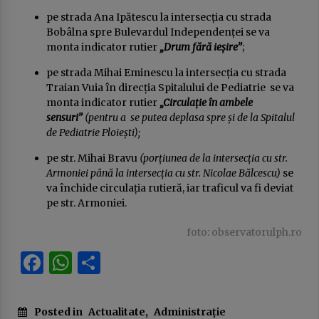
pe strada Ana Ipătescu la intersecția cu strada
Bobâlna spre Bulevardul Independenței se va
monta indicator rutier
„Drum fără ieșire”
;
pe strada Mihai Eminescu la intersecția cu strada
Traian Vuia în direcția Spitalului de Pediatrie se va
monta indicator rutier
„Circulație în ambele
sensuri”
(pentru a se putea deplasa spre și de la Spitalul
de Pediatrie Ploiești);
pe str. Mihai Bravu
(porțiunea de la intersecția cu str.
Armoniei până la intersecția cu str. Nicolae Bălcescu)
se
va închide circulația rutieră, iar traficul va fi deviat
pe str. Armoniei.
foto: observatorulph.ro
Facebook
WhatsApp
Partajează
Posted in
Actualitate
,
Administrație