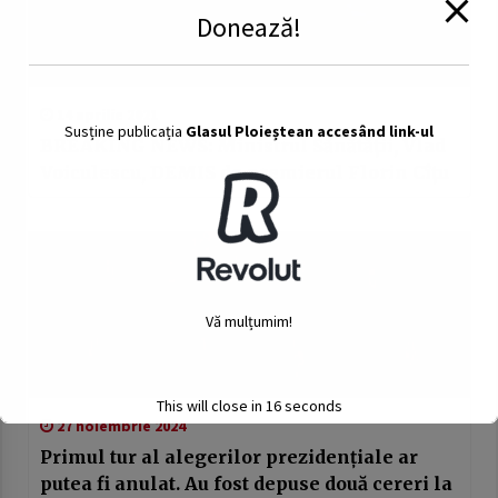
Donează!
14 aprilie 2021
Susține publicația
Glasul Ploieștean accesând link-ul
BREAKING NEWS: Ministrul Sănătății, Vlad
Voiculescu, DEMIS de premierul Florin Cîţu
Vă mulțumim!
This will close in
15
seconds
27 noiembrie 2024
Primul tur al alegerilor prezidențiale ar
putea fi anulat. Au fost depuse două cereri la