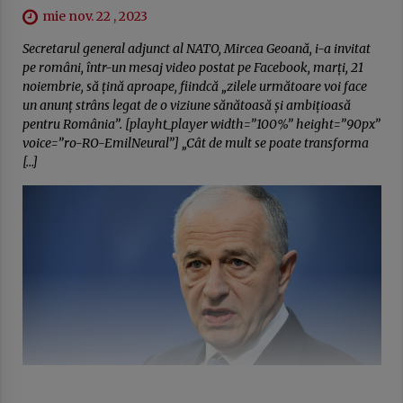
mie nov. 22 , 2023
Secretarul general adjunct al NATO, Mircea Geoană, i-a invitat
pe români, într-un mesaj video postat pe Facebook, marți, 21
noiembrie, să ţină aproape, fiindcă „zilele următoare voi face
un anunț strâns legat de o viziune sănătoasă și ambițioasă
pentru România”. [playht_player width=”100%” height=”90px”
voice=”ro-RO-EmilNeural”] „Cât de mult se poate transforma
[…]