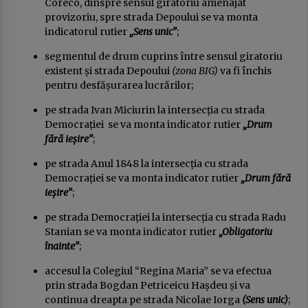
Coreco, dinspre sensul giratoriu amenajat
provizoriu, spre strada Depoului se va monta
indicatorul rutier
„Sens unic”
;
segmentul de drum cuprins între sensul giratoriu
existent și strada Depoului
(zona BIG)
va fi închis
pentru desfășurarea lucrărilor;
pe strada Ivan Miciurin la intersecția cu strada
Democrației se va monta indicator rutier
„Drum
fără ieșire”
;
pe strada Anul 1848 la intersecția cu strada
Democrației se va monta indicator rutier
„Drum fără
ieșire”
;
pe strada Democrației la intersecția cu strada Radu
Stanian se va monta indicator rutier
„Obligatoriu
înainte”
;
accesul la Colegiul “Regina Maria” se va efectua
prin strada Bogdan Petriceicu Hașdeu și va
continua dreapta pe strada Nicolae Iorga
(Sens unic)
;