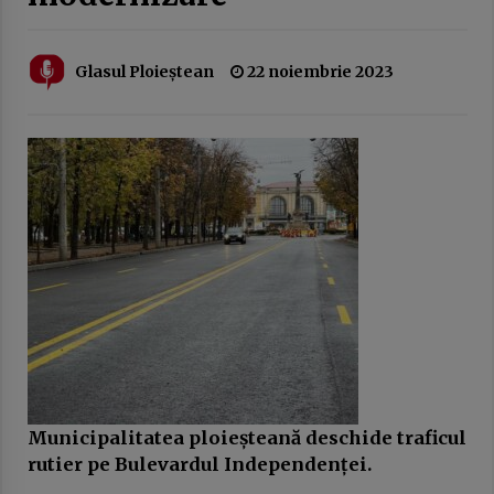
20 februarie 2026
Austeritatea fără rezultate: cum sunt pedepsiți
Glasul Ploieștean
22 noiembrie 2023
românii pentru greșeli pe care nu le-au făcut
10 februarie 2026
EuroNews.ro: Grindeanu, critic la adresa
partenerilor din coaliție: Când guvernezi,
trebuie să te ghideze dorința de a face viața
mai bună românilor, nu mai rea. Atunci nu are
3 februarie 2026
rost să guvernezi
Guvernul Bolojan taie iar de la elevi.
Programul național Vouchere culturale pentru
elevi a fost amânat pentru anul școlar 2027 –
2028
3 februarie 2026
Ziua Principatelor Române – între idealul
istoric și realitatea prezentului
24 ianuarie 2026
Municipalitatea ploieșteană deschide traficul
rutier pe Bulevardul Independenței.
Frustrarea și invidia dintre două lumi ale
muncii: multinaționalele și administrația