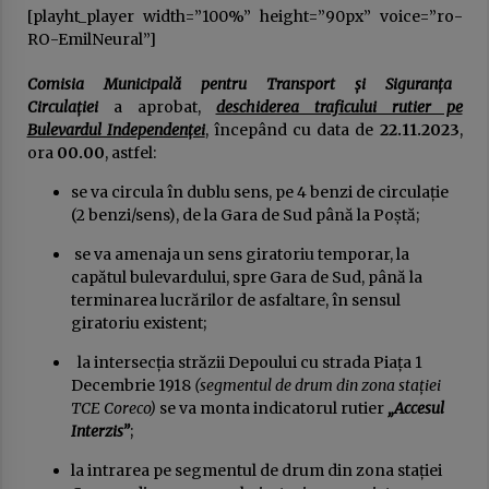
[playht_player width=”100%” height=”90px” voice=”ro-
publică
RO-EmilNeural”]
23 ianuarie 2026
Comisia Municipală pentru Transport și Siguranța
USR sau cum a fost compromisă ideea de
„alternativă”. Povestea unui eșec anunțat
Circulației
a aprobat,
deschiderea traficului rutier pe
16 ianuarie 2026
Bulevardul Independenței
, începând cu data de
22.11.2023
,
ora
00.00
, astfel:
DOCUMENTUL austerităţii. Guvernul taie
se va circula în dublu sens, pe 4 benzi de circulație
salariile, urmează concedieri masive,
(2 benzi/sens), de la Gara de Sud până la Poștă;
concursuri pe post şi indicatori de
performanţă. Apare „lista ruşinii” şi se
14 ianuarie 2026
se va amenaja un sens giratoriu temporar, la
dublează alte impozite
capătul bulevardului, spre Gara de Sud, până la
Deputatul Bogdan Toader (PSD): „Românii au
terminarea lucrărilor de asfaltare, în sensul
nevoie de o piață RCA corectă și echilibrată!”
giratoriu existent;
14 octombrie 2025
la intersecția străzii Depoului cu strada Piața 1
Decembrie 1918
(segmentul de drum din zona stației
Președintele Consiliului Județean Prahova,
Virgiliu Nanu, convoacă la consultări liderii
TCE Coreco)
se va monta indicatorul rutier
„Accesul
partidelor din Consiliul Local Ploiești
Interzis”
;
9 septembrie 2025
la intrarea pe segmentul de drum din zona stației