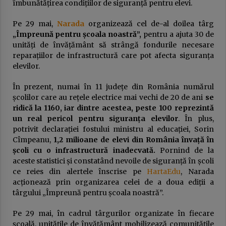
publică
îmbunătățirea condițiilor de siguranță pentru elevi.
23 ianuarie 2026
Pe 29 mai,
Narada
organizează cel de-al doilea târg
„Împreună pentru școala noastră”,
USR sau cum a fost compromisă ideea de
pentru a ajuta 30 de
„alternativă”. Povestea unui eșec anunțat
unități de învățământ să strângă fondurile necesare
16 ianuarie 2026
reparațiilor de infrastructură care pot afecta siguranța
elevilor.
DOCUMENTUL austerităţii. Guvernul taie
În prezent, numai în 11 județe din România numărul
salariile, urmează concedieri masive,
concursuri pe post şi indicatori de
școlilor care au rețele electrice mai vechi de 20 de ani
se
performanţă. Apare „lista ruşinii” şi se
14 ianuarie 2026
ridică la 1160, iar dintre acestea, peste 100 reprezintă
dublează alte impozite
un real pericol pentru siguranța elevilor
. În plus,
Deputatul Bogdan Toader (PSD): „Românii au
potrivit declarației fostului ministru al educației, Sorin
nevoie de o piață RCA corectă și echilibrată!”
Cîmpeanu,
1,2 milioane de elevi din România învață în
14 octombrie 2025
școli cu o infrastructură inadecvată.
Pornind de la
aceste statistici și constatând nevoile de siguranță în școli
ce reies din alertele înscrise pe
HartaEdu
, Narada
Președintele Consiliului Județean Prahova,
acționează prin organizarea celei de a doua ediții a
Virgiliu Nanu, convoacă la consultări liderii
partidelor din Consiliul Local Ploiești
târgului „Împreună pentru școala noastră”.
9 septembrie 2025
Pe 29 mai, în cadrul târgurilor organizate în fiecare
școală, unitățile de învățământ mobilizează comunitățile