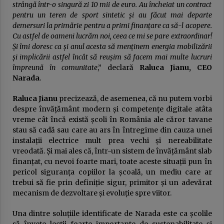
strângă într-o singură zi 10 mii de euro. Au încheiat un contract
pentru un teren de sport sintetic și au făcut mai departe
demersuri la primărie pentru a primi finanțare ca să-l acopere.
Cu astfel de oameni lucrăm noi, ceea ce mi se pare extraordinar!
Și îmi doresc ca și anul acesta să menținem energia mobilizării
și implicării astfel încât să reușim să facem mai multe lucruri
împreună în comunitate
,” declară
Raluca Jianu, CEO
Narada
.
Raluca Jianu
precizează, de asemenea, că nu putem vorbi
despre învățământ modern și competențe digitale atâta
vreme cât încă există școli în România ale căror tavane
stau să cadă sau care au ars în întregime din cauza unei
instalații electrice mult prea vechi și nereabilitate
vreodată. Și mai ales că, într-un sistem de învățământ slab
finanțat, cu nevoi foarte mari, toate aceste situații pun în
pericol siguranța copiilor la școală, un mediu care ar
trebui să fie prin definiție sigur, primitor și un adevărat
mecanism de dezvoltare și evoluție spre viitor.
Una dintre soluțiile identificate de Narada este ca școlile