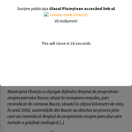
Susține publicația
Glasul Ploieștean accesând link-ul
Next Post
Vă mulțumim!
Actualitate
Administrație
Municipiul Ploieşti a câştigat
This will close in
15
seconds
definitiv, în instanţă, dreptul de
proprietate asupra Parcului Bucov.
Procesele au durat aproape cinci ani
lun mai 8 , 2023
Municipiul Ploieşti a câştigat definitiv dreptul de proprietate
asupra parcului Bucov, situat la marginea oraşului, parc
revendicat de comuna Bucov, situată la câţiva kilometri de oraş.
În anul 2018, autorităţile din Bucov au deschis un proces prin
care au revendicat dreptul de proprietate asupra parcului care
include o grădină zoologică […]