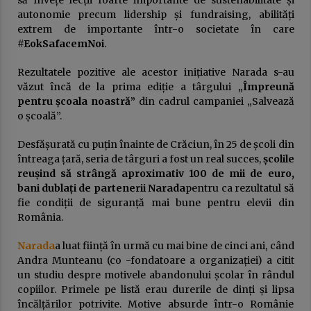
să învețe lecții foarte importante de sustenabilitate și
autonomie precum lidership și fundraising, abilități
extrem de importante într-o societate în care
#EokSafacemNoi
.
Rezultatele pozitive ale acestor inițiative Narada s-au
văzut încă de la prima ediție a târgului
„Împreună
pentru școala noastră”
din cadrul campaniei „Salvează
o școală”.
Desfășurată cu puțin înainte de Crăciun, în 25 de școli din
întreaga țară, seria de târguri a fost un real succes,
școlile
reușind să strângă aproximativ 100 de mii de euro,
bani dublați de partenerii Narada
pentru ca rezultatul să
fie condiții de siguranță mai bune pentru elevii din
România.
Narada
a luat ființă în urmă cu mai bine de cinci ani, când
Andra Munteanu (co -fondatoare a organizației) a citit
un studiu despre motivele abandonului școlar în rândul
copiilor. Primele pe listă erau durerile de dinți și lipsa
încălțărilor potrivite. Motive absurde într-o Românie