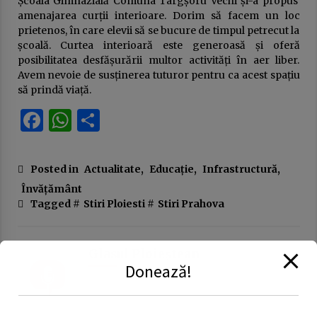
Școala Gimnazială Comuna Târgșoru Vechi și-a propus
amenajarea curții interioare. Dorim să facem un loc
prietenos, în care elevii să se bucure de timpul petrecut la
școală. Curtea interioară este generoasă și oferă
posibilitatea desfășurării multor activități în aer liber.
Avem nevoie de susținerea tuturor pentru ca acest spațiu
să prindă viață.
Facebook
WhatsApp
Partajează
Posted in
Actualitate
,
Educație
,
Infrastructură
,
Învățământ
Tagged #
Stiri Ploiesti
#
Stiri Prahova
Glasul Ploieștean
Donează!