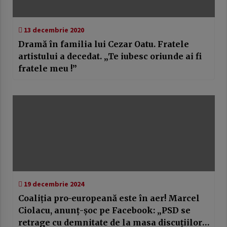
13 decembrie 2020
Dramă în familia lui Cezar Oatu. Fratele
artistului a decedat. „Te iubesc oriunde ai fi
fratele meu !”
19 decembrie 2024
Coaliţia pro-europeană este în aer! Marcel
Ciolacu, anunţ-şoc pe Facebook: „PSD se
retrage cu demnitate de la masa discuțiilor,