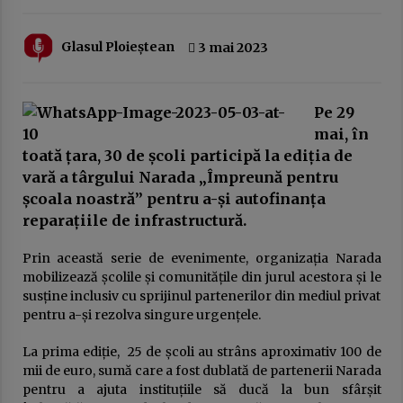
20 februarie 2026
Austeritatea fără rezultate: cum sunt pedepsiți
Glasul Ploieștean
3 mai 2023
românii pentru greșeli pe care nu le-au făcut
10 februarie 2026
Pe 29
EuroNews.ro: Grindeanu, critic la adresa
mai, în
partenerilor din coaliție: Când guvernezi,
toată țara,
30 de școli participă la ediția de
trebuie să te ghideze dorința de a face viața
mai bună românilor, nu mai rea. Atunci nu are
3 februarie 2026
vară a târgului Narada „Împreună pentru
rost să guvernezi
școala noastră” pentru a-și autofinanța
Guvernul Bolojan taie iar de la elevi.
reparațiile de infrastructură.
Programul național Vouchere culturale pentru
elevi a fost amânat pentru anul școlar 2027 –
2028
Prin această serie de evenimente, organizația Narada
3 februarie 2026
mobilizează școlile și comunitățile din jurul acestora și le
susține inclusiv cu sprijinul partenerilor din mediul privat
Ziua Principatelor Române – între idealul
istoric și realitatea prezentului
pentru a-și rezolva singure urgențele.
24 ianuarie 2026
La prima ediție, 25 de școli au strâns aproximativ 100 de
mii de euro, sumă care a fost dublată de partenerii Narada
Frustrarea și invidia dintre două lumi ale
pentru a ajuta instituțiile să ducă la bun sfârșit
muncii: multinaționalele și administrația