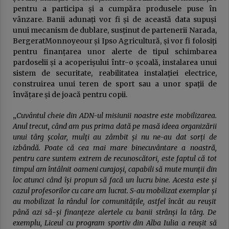
pentru a participa și a cumpăra produsele puse în
vânzare. Banii adunați vor fi și de această data supuși
unui mecanism de dublare, susținut de partenerii Narada,
BergeratMonnoyeour și Ipso Agricultură, și vor fi folosiți
pentru finanțarea unor alerte de tipul schimbarea
pardoselii și a acoperișului într-o școală, instalarea unui
sistem de securitate, reabilitatea instalației electrice,
construirea unui teren de sport sau a unor spații de
învățare și de joacă pentru copii.
„
Cuvântul cheie din ADN-ul misiunii noastre este mobilizarea.
Anul trecut, când am pus prima dată pe masă ideea organizării
unui târg școlar, mulți au zâmbit și nu ne-au dat sorți de
izbândă. Poate că cea mai mare binecuvântare a noastră,
pentru care suntem extrem de recunoscători, este faptul că tot
timpul am întâlnit oameni curajoși, capabili să mute munții din
loc atunci când își propun să facă un lucru bine. Acesta este și
cazul profesorilor cu care am lucrat. S-au mobilizat exemplar și
au mobilizat la rândul lor comunitățile, astfel încât au reușit
până azi să-și finanțeze alertele cu banii strânși la târg. De
exemplu, Liceul cu program sportiv din Alba Iulia a reușit să