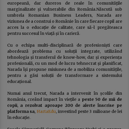
europeană, dar dureros de reale în comunitățile
marginalizate și vulnerabile din România.Născută sub
umbrela Romanian Business Leaders, Narada are
viziunea de a construi o Românie în care fiecare copil are
acces la o educație de calitate, care să-l pregăteasca
pentru succesul în viață și în carieră.
Cu o echipa multi-disciplinară de profesioniști care
abordează problema cu soluții integrate, utilizând
tehnologia și transferul de know-how, dar și experiența
profesională, cu un mod de lucru tehnocrat și planificat,
Narada își propune misiunea de a mobiliza comunitățile,
pentru a găsi soluții de transformare a sistemului
educațional.
Numai anul trecut, Narada a intervenit în școlile din
România, creând impact în viețile a
peste 50 de mii de
copii
,
a rezolvat aproape 200 de alerte înscrise pe
platforma sa
,
HartaEdu
, investind peste 3 milioane de lei
în educație.