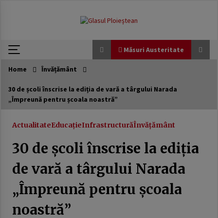
modal-check
Skip
to
content
Măsuri Austeritate
Home
Învățământ
Măsuri Austeritate
30 de școli înscrise la ediția de vară a târgului Narada
„Împreună pentru școala noastră”
Avocatul Poporului sesizează CCR privind
reforma lui Bolojan care prevede tăieri de 10%
ale cheltuielilor în administraţia publică.
Actualitate
Educație
Infrastructură
Învățământ
7 martie 2026
30 de școli înscrise la ediția
USR a scumpit apa românilor. Jalon din PNRR
trecut cu vederea
de vară a târgului Narada
21 februarie 2026
„Împreună pentru școala
Generozitate externă, austeritate internă:
România între promisiuni globale și realități
noastră”
locale