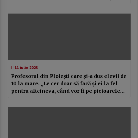
dar nu fugim de responsabilitate. Vom vota
în Parlament un guvern de dreapta!”
11 iulie 2023
Profesorul din Ploiești care și-a dus elevii de
10 la mare. „Le cer doar să facă și ei la fel
pentru altcineva, când vor fi pe picioarele
lor”