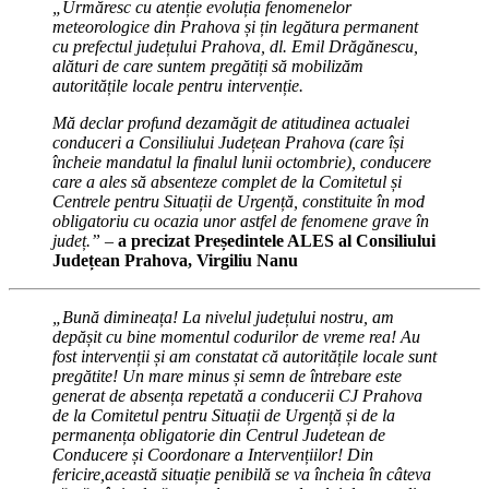
„
Urmăresc cu atenție evoluția fenomenelor
meteorologice din Prahova și țin legătura permanent
cu prefectul județului Prahova, dl. Emil Drăgănescu,
alături de care suntem pregătiți să mobilizăm
autoritățile locale pentru intervenție.
Mă declar profund dezamăgit de atitudinea actualei
conduceri a Consiliului Județean Prahova (care își
încheie mandatul la finalul lunii octombrie), conducere
care a ales să absenteze complet de la Comitetul și
Centrele pentru Situații de Urgență, constituite în mod
obligatoriu cu ocazia unor astfel de fenomene grave în
județ.” –
a precizat Președintele ALES al Consiliului
Județean Prahova, Virgiliu Nanu
„Bună dimineața! La nivelul județului nostru, am
depășit cu bine momentul codurilor de vreme rea! Au
fost intervenții și am constatat că autoritățile locale sunt
pregătite! Un mare minus și semn de întrebare este
generat de absența repetată a conducerii CJ Prahova
de la Comitetul pentru Situații de Urgență și de la
permanența obligatorie din Centrul Judetean de
Conducere și Coordonare a Intervențiilor! Din
fericire,această situație penibilă se va încheia în câteva