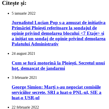
Citește și:
5 ianuarie 2022
Jurnalistul Lucian Pop s-a amuzat de inițiativa
Primăriei Ploiești referitoare la sondajul de
opinie privind demolarea blocului <7 Etaje> și
a inițiat un sondaj de opinie privind demolarea
Palatului Administrativ
24 august 2021
Cum se fură motorină la Ploieşti. Secretul unui
hoţ, demascat de jandarmi
3 februarie 2021
George Simion: Marți s-au negociat comisiile
serviciilor secrete. SRI a luat-o PNL-ul, SIE a
luat-o USR-ul
22 februarie 2022