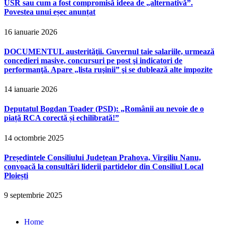
USR sau cum a fost compromisă ideea de „alternativă”.
Povestea unui eșec anunțat
16 ianuarie 2026
DOCUMENTUL austerităţii. Guvernul taie salariile, urmează
concedieri masive, concursuri pe post şi indicatori de
performanţă. Apare „lista ruşinii” şi se dublează alte impozite
14 ianuarie 2026
Deputatul Bogdan Toader (PSD): „Românii au nevoie de o
piață RCA corectă și echilibrată!”
14 octombrie 2025
Președintele Consiliului Județean Prahova, Virgiliu Nanu,
convoacă la consultări liderii partidelor din Consiliul Local
Ploiești
9 septembrie 2025
Home