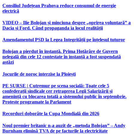
Consiliul Județean Prahova reduce consumul de energie
electrică
VIDEO – Ilie Bolojan și minciuna despre „oprirea voluntară” a
Dacia și Ford. Când propaganda ia locul realității
Amendamentul PSD la Legea Integrității pe înțelesul tuturor
Bolojan a pierdut în instanță. Prima Hotărâre de Guvern
nelegală din cele 12 contestate în instanță a fost suspendată
astăzi
Jocurile de noroc interzise la Ploiești
PE SURSE | Cutremur pe scena socială: Toate cele 5
confederații sindicale cer retragerea Legii Salarizării și
amenință cu blocarea totală a sistemului public în septembrie.
Proteste programate la Parlament
Recorduri doborâte la Cupa Mondială din 2026
Noul premier britanic n-a auzit de „metoda Bolojan” – Andy
Burnham elimină TVA de pe facturile la electricitate