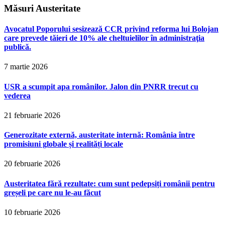
Măsuri Austeritate
Avocatul Poporului sesizează CCR privind reforma lui Bolojan
care prevede tăieri de 10% ale cheltuielilor în administraţia
publică.
7 martie 2026
USR a scumpit apa românilor. Jalon din PNRR trecut cu
vederea
21 februarie 2026
Generozitate externă, austeritate internă: România între
promisiuni globale și realități locale
20 februarie 2026
Austeritatea fără rezultate: cum sunt pedepsiți românii pentru
greșeli pe care nu le-au făcut
10 februarie 2026