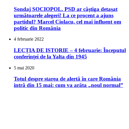
Sondaj SOCIOPOL. PSD ar câştiga detaşat
următoarele alegeri! La ce procent a ajuns
partidul? Marcel Ciolacu, cel mai influent om
politic din România
4 februarie 2022
LECȚIA DE ISTORIE – 4 februarie: Începutul
conferinței de la Yalta din 1945
5 mai 2020
Totul despre starea de alertă în care România
intră din 15 mai: cum va arăta „noul normal”