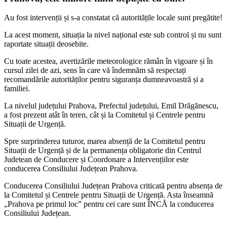
Au fost intervenții și s-a constatat că autoritățile locale sunt pregătite!
La acest moment, situația la nivel național este sub control și nu sunt
raportate situații deosebite.
Cu toate acestea, avertizările meteorologice rămân în vigoare și în
cursul zilei de azi, sens în care vă îndemnăm să respectați
recomandările autorităților pentru siguranța dumneavoastră și a
familiei.
La nivelul județului Prahova, Prefectul județului, Emil Drăgănescu,
a fost prezent atât în teren, cât și la Comitetul și Centrele pentru
Situații de Urgență.
Spre surprinderea tuturor, marea absență de la Comitetul pentru
Situații de Urgență și de la permanența obligatorie din Centrul
Judetean de Conducere și Coordonare a Intervențiilor este
conducerea Consiliului Județean Prahova.
Conducerea Consiliului Județean Prahova criticată pentru absența de
la Comitetul și Centrele pentru Situații de Urgență. Asta înseamnă
„Prahova pe primul loc” pentru cei care sunt ÎNCĂ la conducerea
Consiliului Județean.