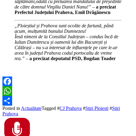
săptămâni,odată cu preluarea mandatului de președinte
de către domnul Virgiliu Daniel Nanu!”
–
a precizat
Prefectul Județului Prahova, Emil Drăgănescu
„Ploieștiul și Prahova sunt ocolite de furtună, până
acum, mulțumită bunului Dumnezeu!
Însă nimeni de la Consiliul Județean – condus încă de
Iulian Dumitrescu și oamenii lui din București și
Călărași – nu s-a interesat de influențele pe care le-ar
avea în județul Prahova codul portocaliu de vreme
rea.”
–
a precizat deputatul PSD, Bogdan Toader
Facebook
WhatsApp
Posted in
Actualitate
Tagged #
CJ Prahova
#
Stiri Ploiesti
#
Stiri
Partajează
Prahova