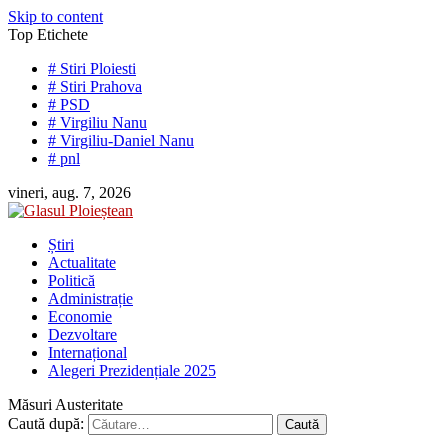
Skip to content
Top Etichete
# Stiri Ploiesti
# Stiri Prahova
# PSD
# Virgiliu Nanu
# Virgiliu-Daniel Nanu
# pnl
vineri, aug. 7, 2026
Știri
Actualitate
Politică
Administrație
Economie
Dezvoltare
Internațional
Alegeri Prezidențiale 2025
Măsuri Austeritate
Caută după: