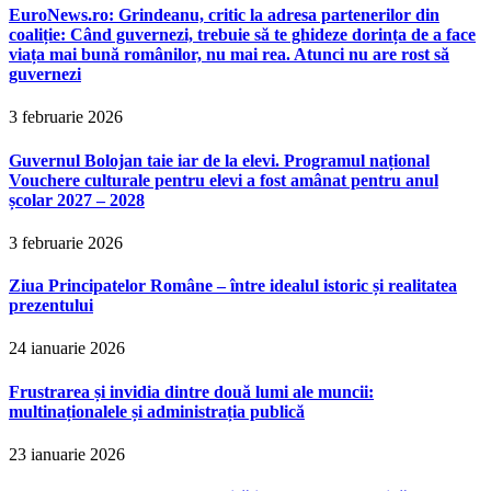
EuroNews.ro: Grindeanu, critic la adresa partenerilor din
coaliție: Când guvernezi, trebuie să te ghideze dorința de a face
viața mai bună românilor, nu mai rea. Atunci nu are rost să
guvernezi
3 februarie 2026
Guvernul Bolojan taie iar de la elevi. Programul național
Vouchere culturale pentru elevi a fost amânat pentru anul
școlar 2027 – 2028
3 februarie 2026
Ziua Principatelor Române – între idealul istoric și realitatea
prezentului
24 ianuarie 2026
Frustrarea și invidia dintre două lumi ale muncii:
multinaționalele și administrația publică
23 ianuarie 2026