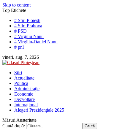
Skip to content
Top Etichete
# Stiri Ploiesti
# Stiri Prahova
# PSD
# Virgiliu Nanu
# Virgiliu-Daniel Nanu
# pnl
vineri, aug. 7, 2026
Știri
Actualitate
Politică
Administrație
Economie
Dezvoltare
Internațional
Alegeri Prezidențiale 2025
Măsuri Austeritate
Caută după: