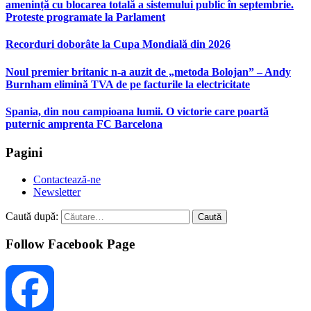
amenință cu blocarea totală a sistemului public în septembrie.
Proteste programate la Parlament
Recorduri doborâte la Cupa Mondială din 2026
Noul premier britanic n-a auzit de „metoda Bolojan” – Andy
Burnham elimină TVA de pe facturile la electricitate
Spania, din nou campioana lumii. O victorie care poartă
puternic amprenta FC Barcelona
Pagini
Contactează-ne
Newsletter
Caută după:
Follow Facebook Page