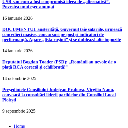
USR sau cum a fost compromisă ideea de „alternativă”.
Povestea unui eșec anunțat
16 ianuarie 2026
DOCUMENTUL austerităţii. Guvernul taie salariile, urmează
concedieri masive, concursuri pe post şi indicatori de
performanţă. Apare „lista ruşinii” şi se dublează alte impozite
14 ianuarie 2026
Deputatul Bogdan Toader (PSD): „Românii au nevoie de o
piață RCA corectă și echilibrată!”
14 octombrie 2025
Președintele Consiliului Județean Prahova, Virgiliu Nanu,
convoacă la consultări liderii partidelor din Consiliul Local
Ploiești
9 septembrie 2025
Home