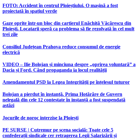
FOTO: Accident în centrul Ploieștiului. O mașină a fost
proiectată în spațiul verde
Gaze oprite într-un bloc din cartierul Enăchiță Văcărescu din
Ploiești. Locatarii speră ca problema să fie rezolvată în cel mult
trei zile
Consiliul Județean Prahova reduce consumul de energie
electrică
VIDEO – Ilie Bolojan și minciuna despre „oprirea voluntară” a
Dacia și Ford. Când propaganda ia locul realității
Amendamentul PSD la Legea Integrității pe înțelesul tuturor
Bolojan a pierdut în instanță. Prima Hotărâre de Guvern
nelegală din cele 12 contestate în instanță a fost suspendată
astăzi
Jocurile de noroc interzise la Ploiești
PE SURSE | Cutremur pe scena socială: Toate cele 5
confederații sindicale cer retragerea Legii Salarizării și