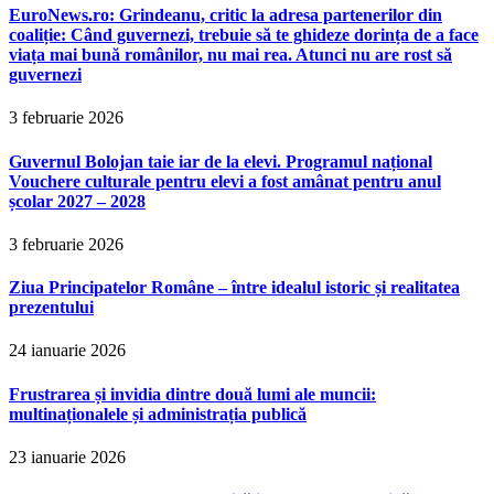
EuroNews.ro: Grindeanu, critic la adresa partenerilor din
coaliție: Când guvernezi, trebuie să te ghideze dorința de a face
viața mai bună românilor, nu mai rea. Atunci nu are rost să
guvernezi
3 februarie 2026
Guvernul Bolojan taie iar de la elevi. Programul național
Vouchere culturale pentru elevi a fost amânat pentru anul
școlar 2027 – 2028
3 februarie 2026
Ziua Principatelor Române – între idealul istoric și realitatea
prezentului
24 ianuarie 2026
Frustrarea și invidia dintre două lumi ale muncii:
multinaționalele și administrația publică
23 ianuarie 2026