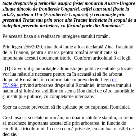
toate drepturile și teritoriile asupra fostei monarhii Austro-Ungare
situate dincolo de frontierele Ungariei, astfel cum sunt fixate la
art.27, partea a II-a (Frontierele Ungariei) și recunoaște prin
prezentul Tratat sau prin orice alte Tratate încheiate în scopul de a
îndeplini prezenta încheiere, ca făcând parte din România.”
Pe această baza s-a realizat re-intregirea statului român.
Prin legea 256/2020, ziua de 4 iunie a fost declarată Ziua Tratatului
de la Trianon, pentru a marca pentru români semnificatia si
importanta acestui document istoric. Conform articolului 3 al legii,
„
(1)
Guvernul şi autorităţile administraţiei publice centrale şi locale
vor lua măsurile necesare pentru ca în această zi să fie arborat
drapelul României, în conformitate cu prevederile Legii
nr.
75/1994
privind arborarea drapelului României, intonarea imnului
naţional şi folosirea sigiliilor cu stema României de către autorităţile
şi instituţiile publice, cu completările ulterioare.”
Sper ca aceste prevederi să fie aplicate pe tot cuprinsul României.
Cred insă că si cetătenii români, nu doar institutiile statului, ar trebui
să marcheze importanta acestei zile prin arborarea, in functie de
conditii, a tricolorului. In ceea ce mă priveste, eu am luat o astfel de
decizie.