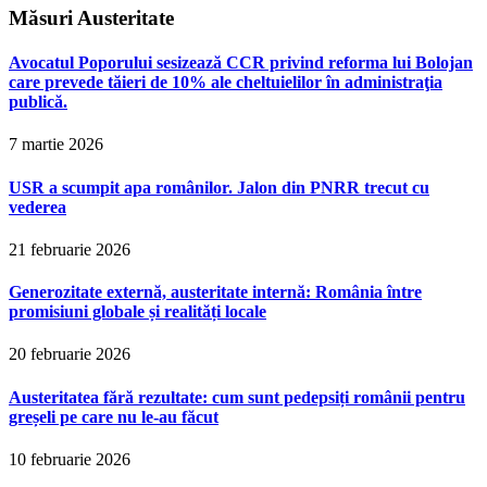
Măsuri Austeritate
Avocatul Poporului sesizează CCR privind reforma lui Bolojan
care prevede tăieri de 10% ale cheltuielilor în administraţia
publică.
7 martie 2026
USR a scumpit apa românilor. Jalon din PNRR trecut cu
vederea
21 februarie 2026
Generozitate externă, austeritate internă: România între
promisiuni globale și realități locale
20 februarie 2026
Austeritatea fără rezultate: cum sunt pedepsiți românii pentru
greșeli pe care nu le-au făcut
10 februarie 2026