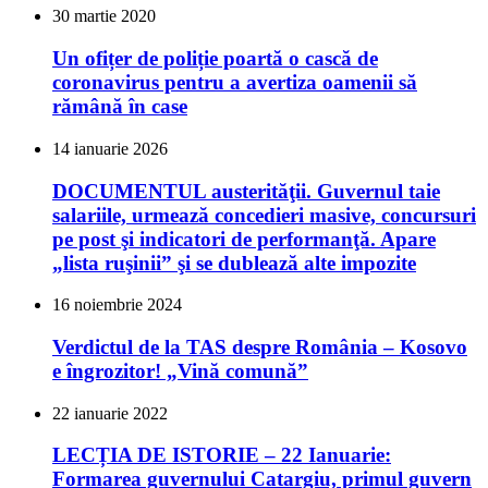
30 martie 2020
Un ofițer de poliție poartă o cască de
coronavirus pentru a avertiza oamenii să
rămână în case
14 ianuarie 2026
DOCUMENTUL austerităţii. Guvernul taie
salariile, urmează concedieri masive, concursuri
pe post şi indicatori de performanţă. Apare
„lista ruşinii” şi se dublează alte impozite
16 noiembrie 2024
Verdictul de la TAS despre România – Kosovo
e îngrozitor! „Vină comună”
22 ianuarie 2022
LECȚIA DE ISTORIE – 22 Ianuarie:
Formarea guvernului Catargiu, primul guvern