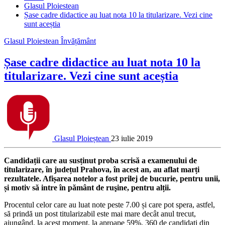
Glasul Ploiestean
Șase cadre didactice au luat nota 10 la titularizare. Vezi cine
sunt aceștia
Glasul Ploiestean
Învățământ
Șase cadre didactice au luat nota 10 la
titularizare. Vezi cine sunt aceștia
Glasul Ploieștean
23 iulie 2019
Candidații care au susținut proba scrisă a examenului de
titularizare, în județul Prahova, în acest an, au aflat marți
rezultatele. Afișarea notelor a fost prilej de bucurie, pentru unii,
și motiv să intre în pământ de ruşine, pentru alții.
Procentul celor care au luat note peste 7.00 și care pot spera, astfel,
să prindă un post titularizabil este mai mare decât anul trecut,
ajungând, la acest moment, la aproape 59%. 360 de candidați din