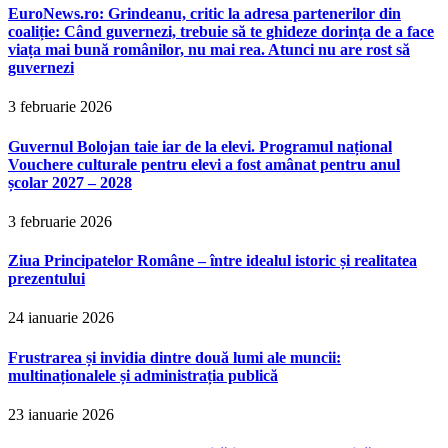
EuroNews.ro: Grindeanu, critic la adresa partenerilor din
coaliție: Când guvernezi, trebuie să te ghideze dorința de a face
viața mai bună românilor, nu mai rea. Atunci nu are rost să
guvernezi
3 februarie 2026
Guvernul Bolojan taie iar de la elevi. Programul național
Vouchere culturale pentru elevi a fost amânat pentru anul
școlar 2027 – 2028
3 februarie 2026
Ziua Principatelor Române – între idealul istoric și realitatea
prezentului
24 ianuarie 2026
Frustrarea și invidia dintre două lumi ale muncii:
multinaționalele și administrația publică
23 ianuarie 2026