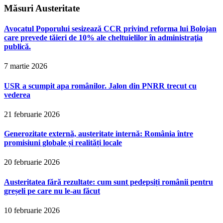
Măsuri Austeritate
Avocatul Poporului sesizează CCR privind reforma lui Bolojan
care prevede tăieri de 10% ale cheltuielilor în administraţia
publică.
7 martie 2026
USR a scumpit apa românilor. Jalon din PNRR trecut cu
vederea
21 februarie 2026
Generozitate externă, austeritate internă: România între
promisiuni globale și realități locale
20 februarie 2026
Austeritatea fără rezultate: cum sunt pedepsiți românii pentru
greșeli pe care nu le-au făcut
10 februarie 2026