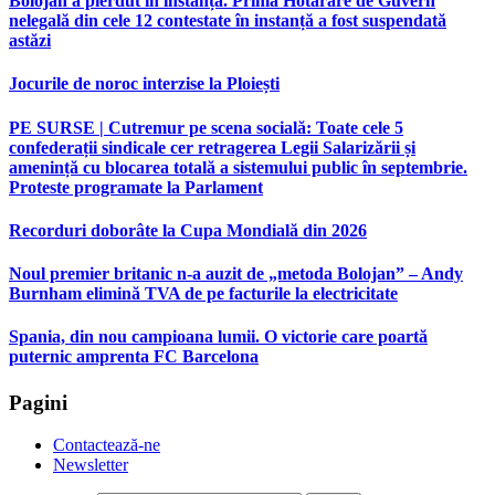
Bolojan a pierdut în instanță. Prima Hotărâre de Guvern
nelegală din cele 12 contestate în instanță a fost suspendată
astăzi
Jocurile de noroc interzise la Ploiești
PE SURSE | Cutremur pe scena socială: Toate cele 5
confederații sindicale cer retragerea Legii Salarizării și
amenință cu blocarea totală a sistemului public în septembrie.
Proteste programate la Parlament
Recorduri doborâte la Cupa Mondială din 2026
Noul premier britanic n-a auzit de „metoda Bolojan” – Andy
Burnham elimină TVA de pe facturile la electricitate
Spania, din nou campioana lumii. O victorie care poartă
puternic amprenta FC Barcelona
Pagini
Contactează-ne
Newsletter