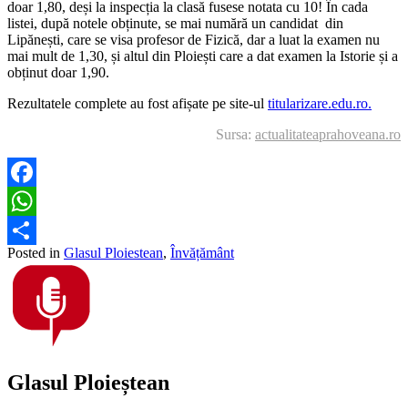
doar 1,80, deși la inspecția la clasă fusese notata cu 10! În cada
listei, după notele obținute, se mai numără un candidat din
Lipănești, care se visa profesor de Fizică, dar a luat la examen nu
mai mult de 1,30, și altul din Ploiești care a dat examen la Istorie și a
obținut doar 1,90.
Rezultatele complete au fost afișate pe site-ul
titularizare.edu.ro.
Sursa:
actualitateaprahoveana.ro
Facebook
WhatsApp
Posted in
Glasul Ploiestean
,
Învățământ
Partajează
Glasul Ploieștean