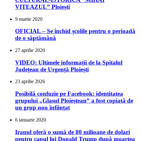
VITEAZUL” Ploiești
9 martie 2020
OFICIAL – Se închid școlile pentru o perioadă
de o săptămână
27 aprilie 2020
VIDEO: Ultimele informații de la Spitalul
Județean de Urgență Ploiești
23 aprilie 2026
Posibilă confuzie pe Facebook: identitatea
grupului „Glasul Ploieștean” a fost copiată de
un grup nou înființat
6 ianuarie 2020
Iranul oferă o sumă de 80 milioane de dolari
pentru capul lui Donald Trump după moartea