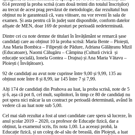
614 prezenți la proba scrisă (cam două treimi din totalul înscrișilor)
au trecut de acest prag prevăzut de metodologie, dar rezultatul bun
obținut nu le garantează că, vara viitoare, nu vor reveni în sala de
examen. Și asta pentru că în județ sunt disponibile, conform datelor
afișate de MEN, doar 169 de posturi pe perioadă nedeterminată.
Dintre cei cu note demne de titulari în învățământ se remarcă șase
candidați care au obținut 10 la proba scrisă: Maria Bente – Ploiești,
Ana Maria Bombica – Filipeștii de Pădure, Adriana Gălățeanu Mizil
(Educatoare), Naomi Călugăru – Câmpina (Cultură civică și
educație socială), Ionela Gontea – Drajna) și Ana Maria Vătavu –
Ploiești ( Învățătoare).
92 de candidați au avut note cuprinse între 9,00 și 9,99, 135 au
obținut note între 8 și 8,99, iar 145 între 7 și 7,99.
Alți 174 de candidați din Prahova au luat, la proba scrisă, note de 5
și 6, așa că pot fi, cel mult, suplinitori, în timp ce 80 de candidați nu
pot spera nici măcar la un contract pe perioadă determinată, având în
vedere că au luat note sub 5,00.
Cel mai slab rezultat a fost al unei candidate care spera să lucreze, în
anul școlar 2019 – 2020, ca profesor de Educație fizică, dar a
obținut, la examenul scris, fix nota 1,00. La aceeași probă, la
Educație fizică, și un coleg de-al său de breaslă, din Ploiești, a luat