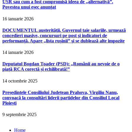
USR sau cum a fost compromisă ideea de „alternativă”.
Povestea unui eșec anunțat
16 ianuarie 2026
DOCUMENTUL austerităţii. Guvernul taie salariile, urmează
concedieri masive, concursuri pe post şi indicatori de
performanţă. Apare „lista ruşinii” şi se dublează alte impozite
14 ianuarie 2026
Deputatul Bogdan Toader (PSD): „Românii au nevoie de o
piață RCA corectă și echilibrată!”
14 octombrie 2025
Președintele Consiliului Județean Prahova, Virgiliu Nanu,
convoacă la consultări liderii partidelor din Consiliul Local
Ploiești
9 septembrie 2025
Home