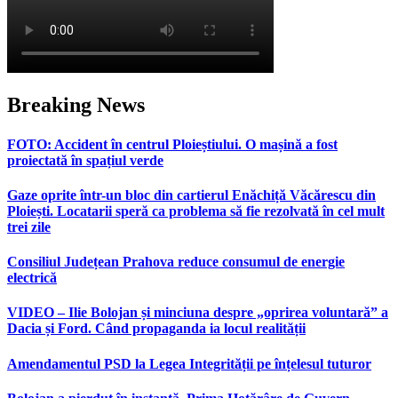
Breaking News
FOTO: Accident în centrul Ploieștiului. O mașină a fost
proiectată în spațiul verde
Gaze oprite într-un bloc din cartierul Enăchiță Văcărescu din
Ploiești. Locatarii speră ca problema să fie rezolvată în cel mult
trei zile
Consiliul Județean Prahova reduce consumul de energie
electrică
VIDEO – Ilie Bolojan și minciuna despre „oprirea voluntară” a
Dacia și Ford. Când propaganda ia locul realității
Amendamentul PSD la Legea Integrității pe înțelesul tuturor