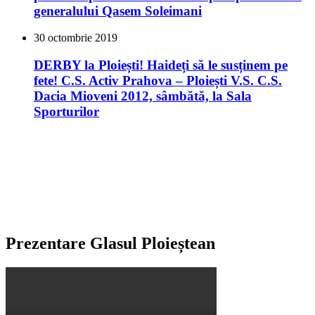
generalului Qasem Soleimani
30 octombrie 2019
DERBY la Ploiești! Haideți să le susținem pe
fete! C.S. Activ Prahova – Ploiești V.S. C.S.
Dacia Mioveni 2012, sâmbătă, la Sala
Sporturilor
Prezentare Glasul Ploieștean