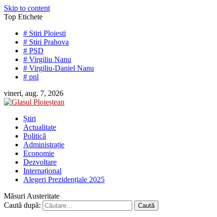
Skip to content
Top Etichete
# Stiri Ploiesti
# Stiri Prahova
# PSD
# Virgiliu Nanu
# Virgiliu-Daniel Nanu
# pnl
vineri, aug. 7, 2026
Știri
Actualitate
Politică
Administrație
Economie
Dezvoltare
Internațional
Alegeri Prezidențiale 2025
Măsuri Austeritate
Caută după: