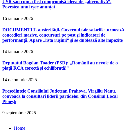
USR sau cum a fost compromisă ideea de „alternativă”.
Povestea unui eșec anunțat
16 ianuarie 2026
DOCUMENTUL austerităţii. Guvernul taie salariile, urmează
concedieri masive, concursuri pe post şi indicatori de
performanţă. Apare „lista ruşinii” şi se dublează alte impozite
14 ianuarie 2026
Deputatul Bogdan Toader (PSD): „Românii au nevoie de o
piață RCA corectă și echilibrată!”
14 octombrie 2025
Președintele Consiliului Județean Prahova, Virgiliu Nanu,
convoacă la consultări liderii partidelor din Consiliul Local
Ploiești
9 septembrie 2025
Home