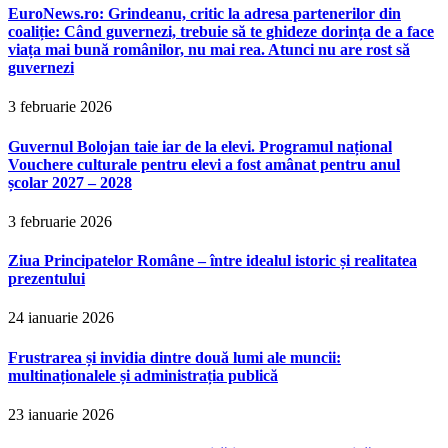
EuroNews.ro: Grindeanu, critic la adresa partenerilor din
coaliție: Când guvernezi, trebuie să te ghideze dorința de a face
viața mai bună românilor, nu mai rea. Atunci nu are rost să
guvernezi
3 februarie 2026
Guvernul Bolojan taie iar de la elevi. Programul național
Vouchere culturale pentru elevi a fost amânat pentru anul
școlar 2027 – 2028
3 februarie 2026
Ziua Principatelor Române – între idealul istoric și realitatea
prezentului
24 ianuarie 2026
Frustrarea și invidia dintre două lumi ale muncii:
multinaționalele și administrația publică
23 ianuarie 2026