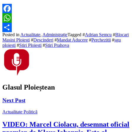
Facebook
WhatsApp
Posted in
Actualitate
,
Administrație
Tagged #
Adrian Semcu
#
Blocari
Partajează
Masini Ploiesti
#
Descinderi
#
Mandat Aducere
#
Perchezitii
#
sgu
ploiesti
#
Stiri Ploiesti
#
Stiri Prahova
Glasul Ploieștean
Next Post
Actualitate
Politică
VIDEO: Marcel Ciolacu, desemnat oficial