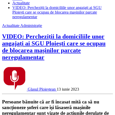
Actualitate
VIDEO: Percheziții la domiciliile unor angajați ai SGU
Ploiești care se ocupau de blocarea mașinilor parcate
neregulamentar
Actualitate
Administrație
VIDEO: Percheziții la domiciliile unor
angajați ai SGU Ploiești care se ocupau
de blocarea mașinilor parcate
neregulamentar
Glasul Ploieștean
13 iunie 2023
Persoane bănuite că ar fi încasat mită ca să nu
sancționeze șoferi care își lăsaseră mașinile
neregulamentar sunt vizate de acțiunile derulate de