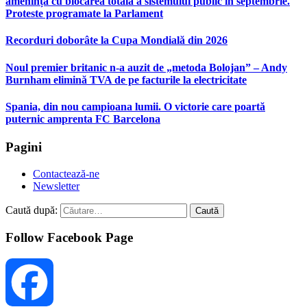
amenință cu blocarea totală a sistemului public în septembrie.
Proteste programate la Parlament
Recorduri doborâte la Cupa Mondială din 2026
Noul premier britanic n-a auzit de „metoda Bolojan” – Andy
Burnham elimină TVA de pe facturile la electricitate
Spania, din nou campioana lumii. O victorie care poartă
puternic amprenta FC Barcelona
Pagini
Contactează-ne
Newsletter
Caută după:
Follow Facebook Page