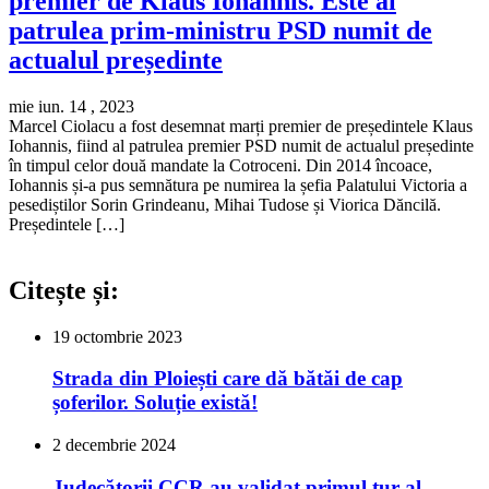
premier de Klaus Iohannis. Este al
patrulea prim-ministru PSD numit de
actualul președinte
mie iun. 14 , 2023
Marcel Ciolacu a fost desemnat marți premier de președintele Klaus
Iohannis, fiind al patrulea premier PSD numit de actualul președinte
în timpul celor două mandate la Cotroceni. Din 2014 încoace,
Iohannis și-a pus semnătura pe numirea la șefia Palatului Victoria a
pesediștilor Sorin Grindeanu, Mihai Tudose și Viorica Dăncilă.
Președintele […]
Citește și:
19 octombrie 2023
Strada din Ploiești care dă bătăi de cap
șoferilor. Soluție există!
2 decembrie 2024
Judecătorii CCR au validat primul tur al