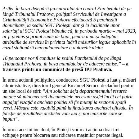
Astfel, în baza delegării procurorului din cadrul Parchetului de pe
lângă Tribunalul Prahova, polițiștii Serviciului de Investigare a
Criminalității Economice Prahova efectuează 5 percheziții
domiciliare, la sediul SGU Ploiești, dar și la locuințele unor
salariați ai SGU Ploiești bănuite că, în perioada martie – mai 2023,
ar fi pretins și primit sume de bani, pentru a nu-și îndeplini
atribuțiile de serviciu în privința luării măsurilor legale aplicabile în
cazul staționării neregulamentare a autovehiculelor.
16 persoane vor fi conduse la sediul Parchetului de pe lângă
Tribunalul Prahova, în baza mandatelor de aducere emise.” –
a
transmis printr-un comunicat de presă IPJ Prahova.
În urma acțiunii polițiștilor, conducerea SGU Ploiești a luat și măsuri
administrative, directorul general Emanuel Semcu declarând pentru
un site local de știri:
”Am solicitat deja departamentului resurse
umane să întocmească documentele necesare astfel încât cei patru
angajați vizațid e ancheta poliției să fie mutați la sectorul spații
verzi. Măsura este valabilă până la finalizarea anchetei oficiale. În
funcție de rezultatele anchetei vom lua și noi măsurile care se
impun”.
În urma acestui incident, în Ploiești vor mai acționa doar trei
echipaje pentru blocarea sau ridicarea mașinilor parcate ilegal.