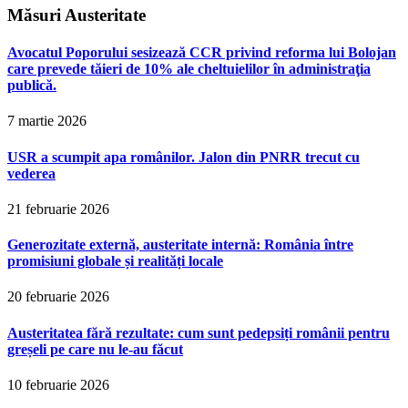
Măsuri Austeritate
Avocatul Poporului sesizează CCR privind reforma lui Bolojan
care prevede tăieri de 10% ale cheltuielilor în administraţia
publică.
7 martie 2026
USR a scumpit apa românilor. Jalon din PNRR trecut cu
vederea
21 februarie 2026
Generozitate externă, austeritate internă: România între
promisiuni globale și realități locale
20 februarie 2026
Austeritatea fără rezultate: cum sunt pedepsiți românii pentru
greșeli pe care nu le-au făcut
10 februarie 2026