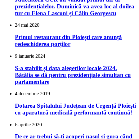
prezidențialelor. Duminică va avea loc al doilea
tur cu Elena Lasconi și Călin Georgescu
24 mai 2020
Primul restaurant din Ploiești care anunță
redeschiderea porților
9 ianuarie 2024
S-a stabilit și data alegerilor locale 2024.
Bătălia se dă pentru prezidențiale simultan cu
parlamentare
4 decembrie 2019
Dotarea Spitalului Județean de Urgență Ploiești
cu aparatură medicală performantă continuă!
6 aprilie 2020
De ce ar trebui să-ți acoperi nasul și gura când