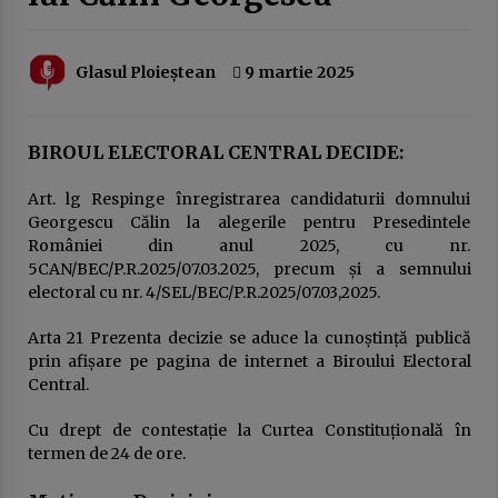
20 februarie 2026
Austeritatea fără rezultate: cum sunt pedepsiți
Glasul Ploieștean
9 martie 2025
românii pentru greșeli pe care nu le-au făcut
10 februarie 2026
BIROUL ELECTORAL CENTRAL DECIDE:
EuroNews.ro: Grindeanu, critic la adresa
partenerilor din coaliție: Când guvernezi,
Art. lg Respinge înregistrarea candidaturii domnului
trebuie să te ghideze dorința de a face viața
Georgescu Călin la alegerile pentru Presedintele
mai bună românilor, nu mai rea. Atunci nu are
3 februarie 2026
rost să guvernezi
României din anul 2025, cu nr.
5CAN/BEC/P.R.2025/07.03.2025, precum și a semnului
Guvernul Bolojan taie iar de la elevi.
electoral cu nr. 4/SEL/BEC/P.R.2025/07.03,2025.
Programul național Vouchere culturale pentru
elevi a fost amânat pentru anul școlar 2027 –
2028
3 februarie 2026
Arta 21 Prezenta decizie se aduce la cunoștință publică
prin afișare pe pagina de internet a Biroului Electoral
Ziua Principatelor Române – între idealul
Central.
istoric și realitatea prezentului
24 ianuarie 2026
Cu drept de contestație la Curtea Constituțională în
termen de 24 de ore.
Frustrarea și invidia dintre două lumi ale
muncii: multinaționalele și administrația