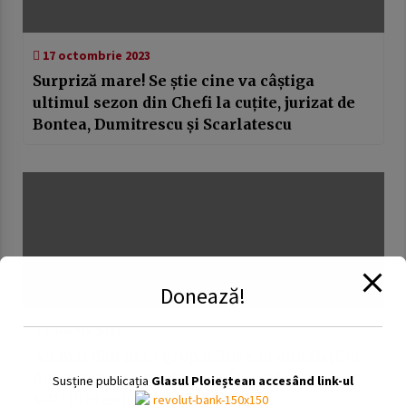
17 octombrie 2023
Surpriză mare! Se știe cine va câștiga
ultimul sezon din Chefi la cuțite, jurizat de
Bontea, Dumitrescu și Scarlatescu
Donează!
9 martie 2022
Nu mai dați bani groparilor sau angajaților
din cimitirele din Ploiești! Ce măsuri a luat
Susține publicația
Glasul Ploieștean accesând link-ul
SGU Ploiești