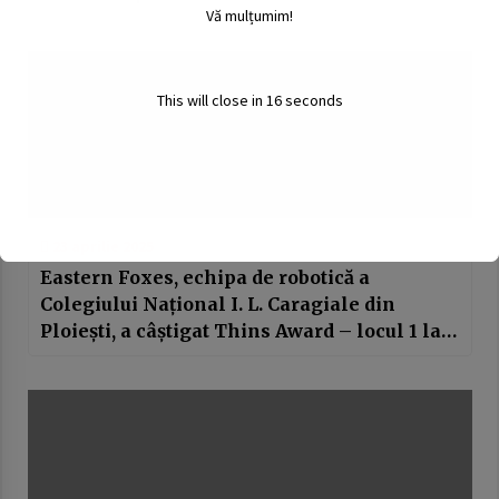
Vă mulțumim!
This will close in
16
seconds
23 aprilie 2025
Eastern Foxes, echipa de robotică a
Colegiului Național I. L. Caragiale din
Ploiești, a câștigat Thins Award – locul 1 la
Campionatul Mondial FTC de la Houston,
SUA