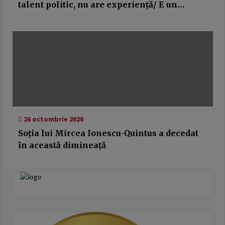
talent politic, nu are experiență/ E un
militar excelent, dar un politician stagiar”
26 octombrie 2020
Soția lui Mircea Ionescu-Quintus a decedat
în această dimineață