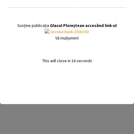
Susține publicația
Glasul Ploieștean accesând link-ul
Vă mulțumim!
31 iulie 2025
David Popovici a câstigat medalia de aur la
This will close in
16
seconds
100 metri liber la Campionatul Mondial de
Natație