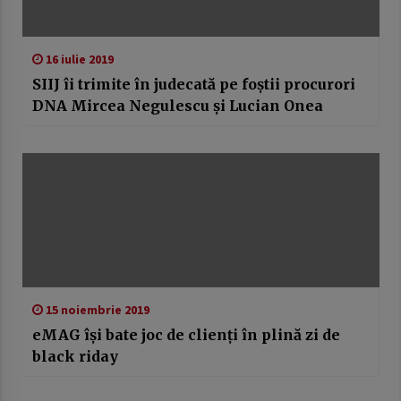
16 iulie 2019
SIIJ îi trimite în judecată pe foştii procurori
DNA Mircea Negulescu şi Lucian Onea
15 noiembrie 2019
eMAG își bate joc de clienți în plină zi de
black riday