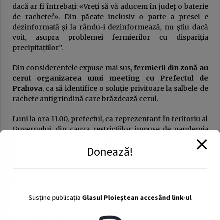
dacă ar fi întrebați: «Vreți să vă aducem în județ o baterie
de rachete?». Din păcate inclusiv o parte a presei e
dezinformată și la rându-i dezinformează, nu știu dacă
voit, asupra problemei fermierilor cu dispariția
precipitațiilor”.
Din considerentele expuse mai sus,
fermierii din zonă au
cerut organizarea unui meeting cu Prefectul de
Prahova
, ca să identifice o soluție privitoare la salbele de
rachete antigrindină care brăzdează cerul.
Luni la ora 11.00, prefectul, ca reprezentant în teritoriu al
Guvernului, din cauza restricțiilor impuse de pandemia
de COVID-19, va primi o delegație formată din doar o
Donează!
mână de fermieri, în ciuda dorinței exprimate de câteva
zeci de fermieri de a fi prezenți pentru a-și prezenta
dramele proprii în lupta lor pentru picăturile de apă care
nu mai cad din cer”.
Susține publicația
Glasul Ploieștean accesând link-ul
Sursa:
prahovalibera.ro