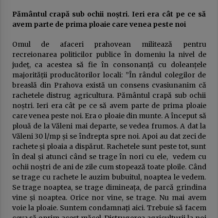
Pământul crapă sub ochii noștri. Ieri era cât pe ce să
avem parte de prima ploaie care venea peste noi
Omul de afaceri prahovean militează pentru
recreionarea politicilor publice în domeniu la nivel de
județ, ca acestea să fie în consonanță cu doleanțele
majorității producătorilor locali: ”În rândul colegilor de
breaslă din Prahova există un consens cvasiunanim că
rachetele distrug agricultura. Pământul crapă sub ochii
noștri. Ieri era cât pe ce să avem parte de prima ploaie
care venea peste noi. Era o ploaie din munte. A început să
plouă de la Văleni mai departe, se vedea frumos. A dat la
Văleni 30 l/mp și se îndrepta spre noi. Apoi au dat zeci de
rachete și ploaia a dispărut. Rachetele sunt peste tot, sunt
în deal și atunci când se trage în nori cu ele, vedem cu
ochii noștri de ani de zile cum stopează toate ploile. Când
se trage cu rachete le auzim bubuitul, noaptea le vedem.
Se trage noaptea, se trage dimineața, de parcă grindina
vine și noaptea. Orice nor vine, se trage. Nu mai avem
voie la ploaie. Suntem condamnați aici. Trebuie să facem