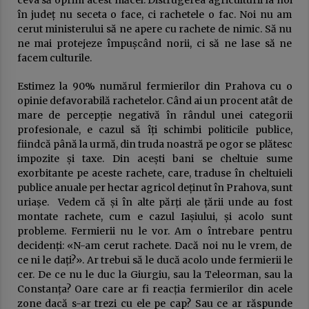
ceva să oprim acest măcel. Distrugerea agriculturii la noi
în județ nu seceta o face, ci rachetele o fac. Noi nu am
cerut ministerului să ne apere cu rachete de nimic. Să nu
ne mai protejeze împușcând norii, ci să ne lase să ne
facem culturile.
Estimez la 90% numărul fermierilor din Prahova cu o
opinie defavorabilă rachetelor. Când ai un procent atât de
mare de percepție negativă în rândul unei categorii
profesionale, e cazul să îți schimbi politicile publice,
fiindcă până la urmă, din truda noastră pe ogor se plătesc
impozite și taxe. Din acești bani se cheltuie sume
exorbitante pe aceste rachete, care, traduse în cheltuieli
publice anuale per hectar agricol deținut în Prahova, sunt
uriașe. Vedem că și în alte părți ale țării unde au fost
montate rachete, cum e cazul Iașiului, și acolo sunt
probleme. Fermierii nu le vor. Am o întrebare pentru
decidenți: «N-am cerut rachete. Dacă noi nu le vrem, de
ce ni le dați?». Ar trebui să le ducă acolo unde fermierii le
cer. De ce nu le duc la Giurgiu, sau la Teleorman, sau la
Constanța? Oare care ar fi reacția fermierilor din acele
zone dacă s-ar trezi cu ele pe cap? Sau ce ar răspunde