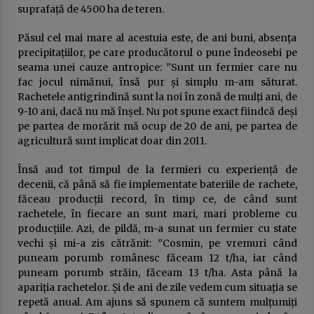
suprafață de 4500 ha de teren.
Păsul cel mai mare al acestuia este, de ani buni, absența
precipitațiilor, pe care producătorul o pune îndeosebi pe
seama unei cauze antropice: ”Sunt un fermier care nu
fac jocul nimănui, însă pur și simplu m-am săturat.
Rachetele antigrindină sunt la noi în zonă de mulți ani, de
9-10 ani, dacă nu mă înșel. Nu pot spune exact fiindcă deși
pe partea de morărit mă ocup de 20 de ani, pe partea de
agricultură sunt implicat doar din 2011.
Însă aud tot timpul de la fermieri cu experiență de
decenii, că până să fie implementate bateriile de rachete,
făceau producții record, în timp ce, de când sunt
rachetele, în fiecare an sunt mari, mari probleme cu
producțiile. Azi, de pildă, m-a sunat un fermier cu state
vechi și mi-a zis cătrănit: ”Cosmin, pe vremuri când
puneam porumb românesc făceam 12 t/ha, iar când
puneam porumb străin, făceam 13 t/ha. Asta până la
apariția rachetelor. Și de ani de zile vedem cum situația se
repetă anual. Am ajuns să spunem că suntem mulțumiți