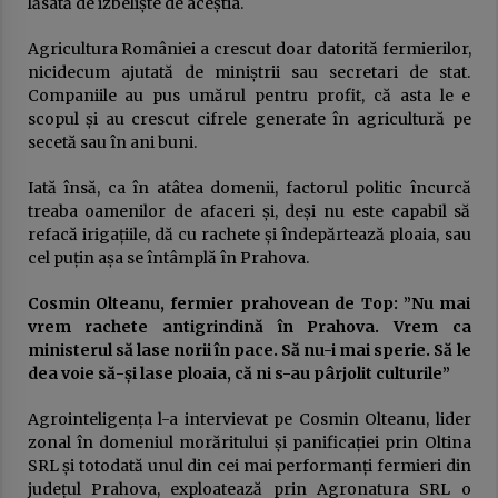
lăsată de izbeliște de aceștia.
publică
23 ianuarie 2026
Agricultura României a crescut doar datorită fermierilor,
nicidecum ajutată de miniștrii sau secretari de stat.
USR sau cum a fost compromisă ideea de
Companiile au pus umărul pentru profit, că asta le e
„alternativă”. Povestea unui eșec anunțat
scopul și au crescut cifrele generate în agricultură pe
16 ianuarie 2026
secetă sau în ani buni.
Iată însă, ca în atâtea domenii, factorul politic încurcă
DOCUMENTUL austerităţii. Guvernul taie
salariile, urmează concedieri masive,
treaba oamenilor de afaceri și, deși nu este capabil să
concursuri pe post şi indicatori de
refacă irigațiile, dă cu rachete și îndepărtează ploaia, sau
performanţă. Apare „lista ruşinii” şi se
14 ianuarie 2026
cel puțin așa se întâmplă în Prahova.
dublează alte impozite
Deputatul Bogdan Toader (PSD): „Românii au
Cosmin Olteanu, fermier prahovean de Top: ”Nu mai
nevoie de o piață RCA corectă și echilibrată!”
vrem rachete antigrindină în Prahova. Vrem ca
14 octombrie 2025
ministerul să lase norii în pace. Să nu-i mai sperie. Să le
dea voie să-și lase ploaia, că ni s-au pârjolit culturile”
Președintele Consiliului Județean Prahova,
Virgiliu Nanu, convoacă la consultări liderii
Agrointeligența l-a intervievat pe Cosmin Olteanu, lider
partidelor din Consiliul Local Ploiești
zonal în domeniul morăritului și panificației prin Oltina
9 septembrie 2025
SRL și totodată unul din cei mai performanți fermieri din
județul Prahova, exploatează prin Agronatura SRL o