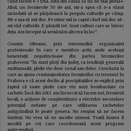
când facem 6-7 t/ha. Asta din cauză că nu ne mai plouă».
Altul, un fermierde 70 de ani, mi-a spus că n-a văzut
niciodată să se pârjolească la propriu culturile pe câmp.
Mi-e așa să mă duc. Pe mine mă ia capul când mă duc să-
mi văd culturile. E pârjolit tot. Sunt culturi care se întorc
deja. Am început să semănăm altceva în loc”.
Cosmin Olteanu, prin intermediul organizației
profesionale în care e membru activ, aude aceleași
lamentații neputincioase din partea fermierilor
prahoveni: ”În mari părți din județ, ca tendință generală
multianuală, ploile vin doar zonal sau deloc. Concluzia la
care au ajuns cvasimajoritatea fermierilor cu terenuri în
Prahova e că acest declin al precipitațiilor se explică prin
faptul că toate ploile care vin sunt bombardate cu
rachete. Încă din 2013 am încercat să facem noi, fermierii
locali, o acțiune de conștientizare a efectelor secundare
potențial nefaste pe care utilizarea rachetelor
antigrindină le poate genera. Nu reușim să ne facem
înțeleși. Nu vrea să ne asculte nimeni. Toată lumea îi
ascultă pe cei care coordonează acest program
antigrindină.