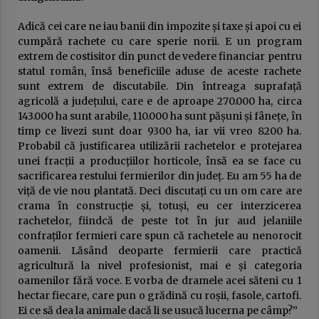
Adică cei care ne iau banii din impozite și taxe și apoi cu ei
cumpără rachete cu care sperie norii. E un program
extrem de costisitor din punct de vedere financiar pentru
statul român, însă beneficiile aduse de aceste rachete
sunt extrem de discutabile. Din întreaga suprafață
agricolă a județului, care e de aproape 270.000 ha, circa
143.000 ha sunt arabile, 110.000 ha sunt pășuni și fânețe, în
timp ce livezi sunt doar 9300 ha, iar vii vreo 8200 ha.
Probabil că justificarea utilizării rachetelor e protejarea
unei fracții a producțiilor horticole, însă ea se face cu
sacrificarea restului fermierilor din județ. Eu am 55 ha de
viță de vie nou plantată. Deci discutați cu un om care are
crama în construcție și, totuși, eu cer interzicerea
rachetelor, fiindcă de peste tot în jur aud jelaniile
confraților fermieri care spun că rachetele au nenorocit
oamenii. Lăsând deoparte fermierii care practică
agricultură la nivel profesionist, mai e și categoria
oamenilor fără voce. E vorba de dramele acei săteni cu 1
hectar fiecare, care pun o grădină cu roșii, fasole, cartofi.
Ei ce să dea la animale dacă li se usucă lucerna pe câmp?”