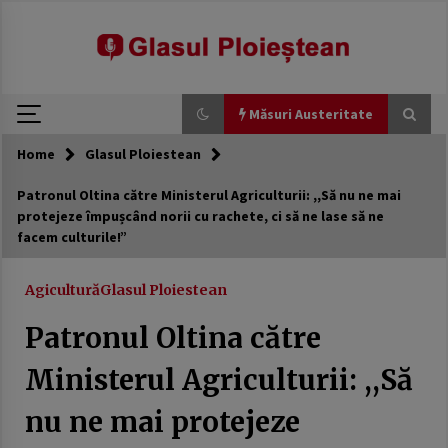
modal-check
Skip
to
content
Măsuri Austeritate
Home
Glasul Ploiestean
Măsuri Austeritate
Patronul Oltina către Ministerul Agriculturii: ,,Să nu ne mai
protejeze împușcând norii cu rachete, ci să ne lase să ne
Avocatul Poporului sesizează CCR privind
facem culturile!”
reforma lui Bolojan care prevede tăieri de 10%
ale cheltuielilor în administraţia publică.
7 martie 2026
Agicultură
Glasul Ploiestean
USR a scumpit apa românilor. Jalon din PNRR
Patronul Oltina către
trecut cu vederea
21 februarie 2026
Ministerul Agriculturii: ,,Să
nu ne mai protejeze
Generozitate externă, austeritate internă:
România între promisiuni globale și realități
locale