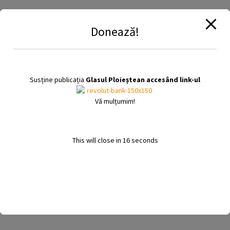
de serviciul de salubritate si nu au contract incheiat cu
operatorul Rosal, inclusiv agentii economici. Acestora li se va
institui, conform legii, o taxa speciala de care beneficiaza,
Donează!
individual, fara contract.
Astfel, speram sa rezolvam ceea ce domnul primar Dobre nu a
inteles sa rezolve de atata timp, incalcand, de fapt, legea 101 din
2006 care prevede clar aceste obligstii din partea autoritatii
locale.
Susține publicația
Glasul Ploieștean accesând link-ul
Tinand cont de aspectele sus-mentionate, compania Rosal
Vă mulțumim!
Ploiesti nu intelege de ce a fost transformata in tinta primarului
Dobre, intr-o disputa care nu are nici o legatura cu interesul
cetatenilor municipiului Ploiesti si cu nevoia de pastrare a unui
This will close in
15
seconds
mediu curat. Tragem concluzia ca domnul Dobre este, de fapt,
total dezinteresat de rezolvarea crizei deseurilor abandonate
pe strazi, dorind sa castige un capital electoral nedefinit,
victimizandu-se si proferand neadevaruri in spatiul public.”
Facebook
WhatsApp
Partajează